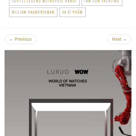
SOFITEL LEGEND METROPOLE HANOI
TAM SON YACHTING
WILLIAM HAANDRIKMAN
XA XỈ PHẨM
←
Previous
Next
→