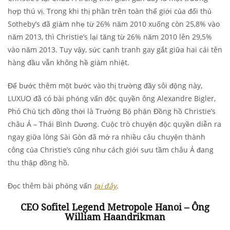
hợp thú vị. Trong khi thị phần trên toàn thế giới của đối thủ
Sotheby’s đã giảm nhẹ từ 26% năm 2010 xuống còn 25,8% vào
năm 2013, thì Christie’s lại tăng từ 26% năm 2010 lên 29,5%
vào năm 2013. Tuy vậy, sức cạnh tranh gay gắt giữa hai cái tên
hàng đầu vẫn không hề giảm nhiệt.
Để bước thêm một bước vào thị trường đầy sôi động này,
LUXUO đã có bài phỏng vấn độc quyền ông Alexandre Bigler,
Phó Chủ tịch đồng thời là Trưởng Bộ phận Đồng hồ Christie’s
châu Á – Thái Bình Dương. Cuộc trò chuyện độc quyền diễn ra
ngay giữa lòng Sài Gòn đã mở ra nhiều câu chuyện thành
công của Christie’s cũng như cách giới sưu tầm châu Á đang
thu thập đồng hồ.
Đọc thêm bài phỏng vấn
tại đây
.
CEO Sofitel Legend Metropole Hanoi – Ông
William Haandrikman