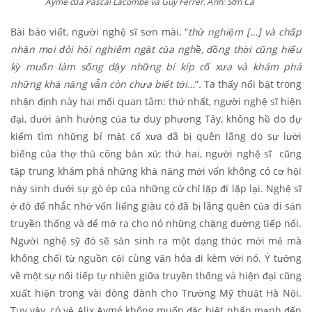
Aymé của Pascal Lacombe và Guy Ferrer. Ảnh: Sơn Ca
Bài báo viết, người nghệ sĩ sơn mài,
“
thử nghiệm […] và chấp
nhận mọi đòi hỏi nghiêm ngặt của nghề, đồng thời cũng hiếu
kỳ muốn làm sống dậy những bí kíp cổ xưa và khám phá
những khả năng vẫn còn chưa biết tới…
”
.
Ta thấy nổi bật trong
nhận định này hai mối quan tâm: thứ nhất, người nghệ sĩ hiện
đại, dưới ảnh hưởng của tư duy phương Tây, không hề do dự
kiếm tìm những bí mật cổ xưa đã bị quên lãng do sự lười
biếng của thợ thủ công bản xứ; thứ hai, người nghệ sĩ cũng
tập trung khám phá những khả năng mới vốn không có cơ hội
nảy sinh dưới sự gò ép của những cử chỉ lặp đi lặp lại. Nghệ sĩ
ở đó để nhắc nhớ vốn liếng giàu có đã bị lãng quên của di sản
truyền thống và để
mở ra cho nó những chặng đường tiếp nối.
Người nghệ sỹ đó sẽ sản sinh ra một dạng thức mới mẻ mà
không chối từ nguồn cội cùng văn hóa đi kèm với nó. Ý tưởng
về một sự nối tiếp tự nhiên giữa truyền thống và hiện đại cũng
xuất hiện trong vài dòng dành cho Trường Mỹ thuật Hà Nội.
Tuy vậy, có vẻ Alix Aymé không muốn đặc biệt nhấn mạnh đến