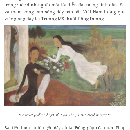
trong việc định nghĩa một lối diễn đạt mang tính dân tộc,
và tham vọng làm sống dậy bản sắc Việt Nam thông qua
việc giảng dạy tại Trường Mỹ thuật Đông Dương.
“Le rêve” (Giấc mộng), Vũ Cao Đàm, 1940. Nguồn: actu.fr
Bài tiểu luận có tên gốc đầy đủ là “Đóng góp của nước Pháp