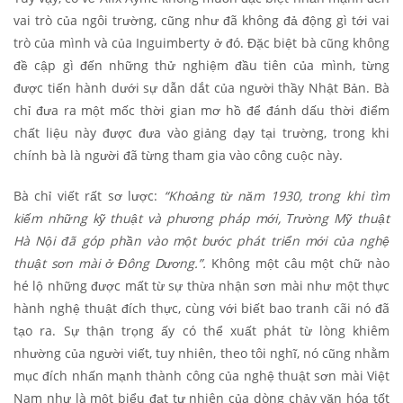
vai trò của ngôi trường, cũng như đã không đả động gì tới vai
trò của mình và của Inguimberty ở đó. Đặc biệt bà cũng không
đề cập gì đến những thử nghiệm đầu tiên của mình, từng
được tiến hành dưới sự dẫn dắt của người thầy Nhật Bản. Bà
chỉ đưa ra một mốc thời gian mơ hồ để đánh dấu thời điểm
chất liệu này được đưa vào giảng dạy tại trường, trong khi
chính bà là người đã từng tham gia vào công cuộc này.
Bà chỉ viết rất sơ lược:
“Khoảng từ năm 1930, trong khi tìm
kiếm những kỹ thuật và phương pháp mới, Trường Mỹ thuật
Hà Nội đã góp phần vào một bước phát triển mới của nghệ
thuật sơn mài ở Đông Dương.”.
Không một câu một chữ nào
hé lộ những được mất từ sự thừa nhận sơn mài như một thực
hành nghệ thuật đích thực, cùng với biết bao tranh cãi nó đã
tạo ra. Sự thận trọng ấy có thể xuất phát từ lòng khiêm
nhường của người viết, tuy nhiên, theo tôi nghĩ, nó cũng nhằm
mục đích nhấn mạnh thành công của nghệ thuật sơn mài Việt
Nam như là một biểu đạt tự nhiên của dòng chảy văn hóa tốt