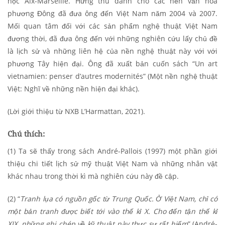
học Aix-Marseille. Hứng thú dành cho các nền văn hóa
phương Đông đã đưa ông đến Việt Nam năm 2004 và 2007.
Mối quan tâm đối với các sản phẩm nghệ thuật Việt Nam
đương thời, đã đưa ông đến với những nghiên cứu lấy chủ đề
là lịch sử và những liên hệ của nền nghệ thuật này với với
phương Tây hiện đại. Ông đã xuất bản cuốn sách “
Un art
vietnamien: penser d’autres modernités”
(Một nền nghệ thuật
Việt: Nghĩ về những nền hiện đại khác).
(Lời giới thiệu từ NXB L’Harmattan, 2021).
Chú thích:
(1) Ta sẽ thấy trong sách André-Pallois (1997) một phần giới
thiệu chi tiết lịch sử mỹ thuật Việt Nam và những nhân vật
khác nhau trong thời kì mà nghiên cứu này đề cập.
(2) “
Tranh lụa có nguồn gốc từ Trung Quốc. Ở Việt Nam, chỉ có
một bản tranh được biết tới vào thế kỉ X. Cho đến tận thế kỉ
XIX, những ghi chép về kỹ thuật này thực sự rất hiếm
” (André-