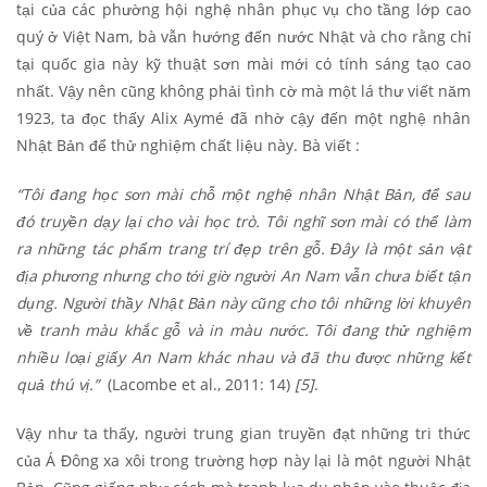
tại của các phường hội nghệ nhân phục vụ cho tầng lớp cao
quý ở Việt Nam, bà vẫn hướng đến nước Nhật và cho rằng chỉ
tại quốc gia này kỹ thuật sơn mài mới có tính sáng tạo cao
nhất. Vậy nên cũng không phải tình cờ mà một lá thư viết năm
1923, ta đọc thấy Alix Aymé đã nhờ cậy đến một nghệ nhân
Nhật Bản để thử nghiệm chất liệu này. Bà viết :
“Tôi đang học sơn mài chỗ một nghệ nhân Nhật Bản, để sau
đó truyền dạy lại cho vài học trò. Tôi nghĩ sơn mài có thể làm
ra những tác phẩm trang trí đẹp trên gỗ. Đây là một sản vật
địa phương nhưng cho tới giờ người An Nam vẫn chưa biết tận
dụng. Người thầy Nhật Bản này cũng cho tôi những lời khuyên
về tranh màu khắc gỗ và in màu nước. Tôi đang thử nghiệm
nhiều loại giấy An Nam khác nhau và đã thu được những kết
quả thú vị.”
(Lacombe et al., 2011: 14)
[5]
.
Vậy như ta thấy, người trung gian truyền đạt những tri thức
của Á Đông xa xôi trong trường hợp này lại là một người Nhật