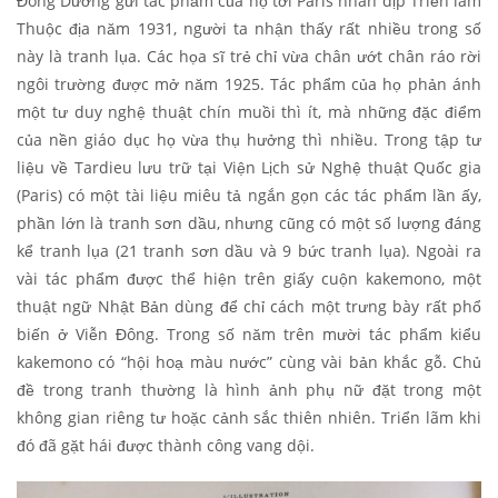
Đông Dương gửi tác phẩm của họ tới Paris nhân dịp Triển lãm
Thuộc địa năm 1931, người ta nhận thấy rất nhiều trong số
này là tranh lụa. Các họa sĩ trẻ chỉ vừa chân ướt chân ráo rời
ngôi trường được mở năm 1925. Tác phẩm của họ phản ánh
một tư duy nghệ thuật chín muồi thì ít, mà những đặc điểm
của nền giáo dục họ vừa thụ hưởng thì nhiều. Trong tập tư
liệu về Tardieu lưu trữ tại Viện Lịch sử Nghệ thuật Quốc gia
(Paris) có một tài liệu miêu tả ngắn gọn các tác phẩm lần ấy,
phần lớn là tranh sơn dầu, nhưng cũng có một số lượng đáng
kể tranh lụa (21 tranh sơn dầu và 9 bức tranh lụa). Ngoài ra
vài tác phẩm được thể hiện trên giấy cuộn
kakemono
, một
thuật ngữ Nhật Bản dùng để chỉ cách một trưng bày rất phổ
biến ở Viễn Đông. Trong số năm trên mười tác phẩm kiểu
kakemono
có “hội hoạ màu nước” cùng vài bản khắc gỗ. Chủ
đề trong tranh thường là hình ảnh phụ nữ đặt trong một
không gian riêng tư hoặc cảnh sắc thiên nhiên. Triển lãm khi
đó đã gặt hái được thành công vang dội.