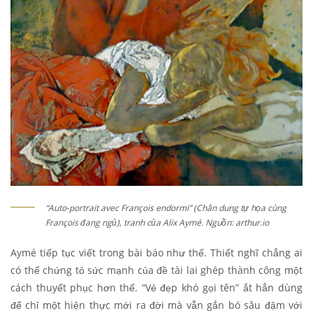
“Auto-portrait avec François endormi” (Chân dung tự họa cùng
François đang ngủ), tranh của Alix Aymé. Nguồn: arthur.io
Aymé tiếp tục viết trong bài báo như thế. Thiết nghĩ chẳng ai
có thể chứng tỏ sức mạnh của đề tài lai ghép thành công một
cách thuyết phục hơn thế. “Vẻ đẹp khó gọi tên” ắt hẳn dùng
để chỉ một hiện thực mới ra đời mà vẫn gắn bó sâu đậm với