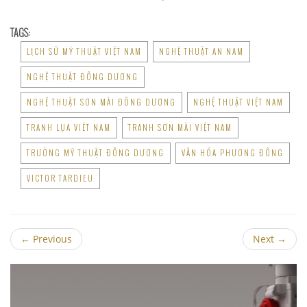
TAGS:
LỊCH SỬ MỸ THUẬT VIỆT NAM
NGHỆ THUẬT AN NAM
NGHỆ THUẬT ĐÔNG DƯƠNG
NGHỆ THUẬT SƠN MÀI ĐÔNG DƯƠNG
NGHỆ THUẬT VIỆT NAM
TRANH LỤA VIỆT NAM
TRANH SƠN MÀI VIỆT NAM
TRƯỜNG MỸ THUẬT ĐÔNG DƯƠNG
VĂN HÓA PHƯƠNG ĐÔNG
VICTOR TARDIEU
←
Previous
Next
→