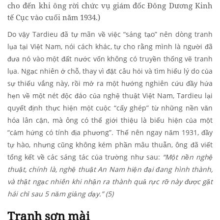
cho đến khi ông rời chức vụ giám đốc Đông Dương Kinh
tế Cục vào cuối năm 1934.)
Do vậy Tardieu đã tự mãn về việc “sáng tạo” nên dòng tranh
lụa tại Việt Nam, nói cách khác, tự cho rằng mình là người đã
đưa nó vào một đất nước vốn không có truyền thống vẽ tranh
lụa. Ngạc nhiên ở chỗ, thay vì đặt câu hỏi và tìm hiểu lý do của
sự thiếu vắng này, rồi mở ra một hướng nghiên cứu đầy hứa
hẹn về một nét độc đáo của nghệ thuật Việt Nam, Tardieu lại
quyết định thực hiện một cuộc “cấy ghép” từ những nền văn
hóa lân cận, mà ông có thể giới thiệu là biểu hiện của một
“cảm hứng có tính địa phương”. Thế nên ngay năm 1931, đầy
tự hào, nhưng cũng không kém phần mâu thuẫn, ông đã viết
tổng kết về các sáng tác của trường như sau:
“Một nền nghệ
thuật, chính là, nghệ thuật An Nam hiện đại đang hình thành,
và thật ngạc nhiên khi nhận ra thành quả rực rỡ này được gặt
hái chỉ sau
5 năm giảng dạy.” (5)
Tranh sơn mài