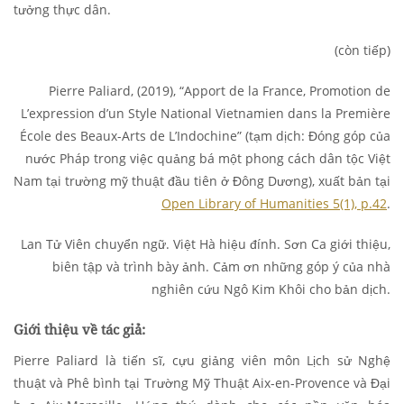
tưởng thực dân.
(còn tiếp)
Pierre Paliard, (2019), “Apport de la France, Promotion de
L’expression d’un Style National Vietnamien dans la Première
École des Beaux-Arts de L’Indochine” (tạm dịch: Đóng góp của
nước Pháp trong việc quảng bá một phong cách dân tộc Việt
Nam tại trường mỹ thuật đầu tiên ở Đông Dương), xuất bản tại
Open Library of Humanities 5(1), p.42
.
Lan Tử Viên chuyển ngữ. Việt Hà hiệu đính. Sơn Ca giới thiệu,
biên tập và trình bày ảnh. Cảm ơn những góp ý của nhà
nghiên cứu Ngô Kim Khôi cho bản dịch.
Giới thiệu về tác giả:
Pierre Paliard là tiến sĩ, cựu giảng viên môn Lịch sử Nghệ
thuật và Phê bình tại Trường Mỹ Thuật Aix-en-Provence và Đại