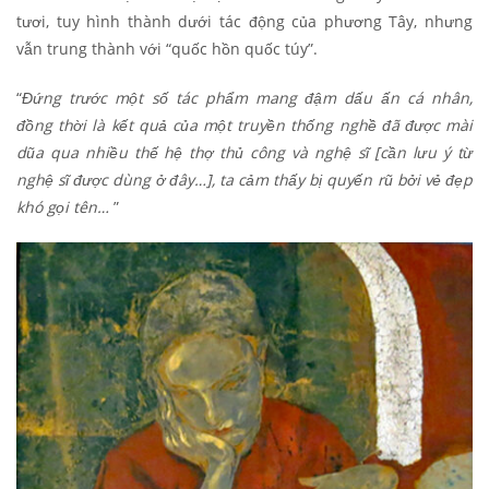
tươi, tuy hình thành dưới tác động của phương Tây, nhưng
vẫn trung thành với “quốc hồn quốc túy”.
“
Đứng trước một số tác phẩm mang đậm dấu ấn cá nhân,
đồng thời là kết quả của một truyền thống nghề đã được mài
dũa qua nhiều thế hệ thợ thủ công và nghệ sĩ [cần lưu ý từ
nghệ sĩ được dùng ở đây…], ta cảm thấy bị quyến rũ bởi vẻ đẹp
khó gọi tên…
”