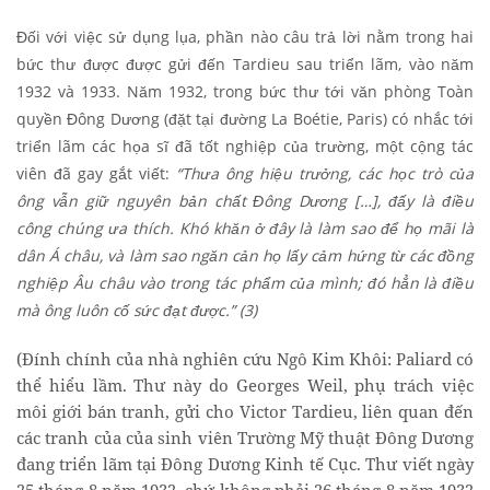
Đối với việc sử dụng lụa, phần nào câu trả lời nằm trong hai
bức thư được được gửi đến Tardieu sau triển lãm, vào năm
1932 và 1933. Năm 1932, trong bức thư tới văn phòng Toàn
quyền Đông Dương (đặt tại đường La Boétie, Paris) có nhắc tới
triển lãm các họa sĩ đã tốt nghiệp của trường, một cộng tác
viên đã gay gắt viết:
“Thưa ông hiệu trưởng, các học trò của
ông vẫn giữ nguyên
bản chất Đông Dương […], đấy là điều
công chúng ưa thích. Khó khăn ở đây là làm sao để họ mãi là
dân Á châu, và làm sao ngăn cản họ lấy cảm hứng từ các đồng
nghiệp Âu châu vào trong tác phẩm của mình; đó hẳn là điều
mà ông luôn cố sức đạt được.” (3)
(Đính chính của nhà nghiên cứu Ngô Kim Khôi: Paliard có
thể hiểu lầm. Thư này do Georges Weil, phụ trách việc
môi giới bán tranh, gửi cho Victor Tardieu, liên quan đến
các tranh của của sinh viên Trường Mỹ thuật Đông Dương
đang triển lãm tại Đông Dương Kinh tế Cục. Thư viết ngày
25 tháng 8 năm 1932, chứ không phải 26 tháng 8 năm 1932