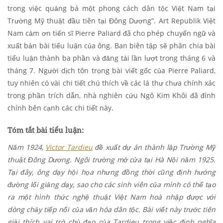
trong việc quảng bá một phong cách dân tộc Việt Nam tại
Trường Mỹ thuật đầu tiên tại Đông Dương”. Art Republik Việt
Nam cảm ơn tiến sĩ Pierre Paliard đã cho phép chuyển ngữ và
xuất bản bài tiểu luận của ông. Ban biên tập sẽ phân chia bài
tiểu luận thành ba phần và đăng tải lần lượt trong tháng 6 và
tháng 7. Người dịch tôn trọng bài viết gốc của Pierre Paliard,
tuy nhiên có vài chi tiết chú thích về các lá thư chưa chính xác
trong phần trích dẫn, nhà nghiên cứu Ngô Kim Khôi đã đính
chính bên cạnh các chi tiết này.
Tóm tắt bài tiểu luận:
Năm 1924,
Victor Tardieu
đề xuất dự án thành lập Trường Mỹ
thuật Đông Dương. Ngôi trường mở cửa tại Hà Nội năm 1925.
Tại đây, ông dạy hội họa nhưng đồng thời cũng định hướng
đường lối giảng dạy, sao cho các sinh viên của mình có thể tạo
ra một hình thức nghệ thuật Việt Nam hoà nhập được với
dòng chảy tiếp nối của văn hóa dân tộc. Bài viết này trước tiên
giải thích vai trò chủ đạo của Tardieu trong việc định nghĩa