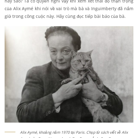
hay sao? Ta có quyền nghĩ vậy khi xem xét thái độ thận trọng
của Alix Aymé khi nói về vai trò mà bà và Inguimberty đã nắm
giữ trong công cuộc này. Hãy cùng đọc tiếp bài báo của bà.
Alix Aymé, khoảng năm 1970 tại Paris. Chụp từ sách viết về Alix