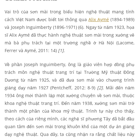
Vai trò của sơn mài trong biểu hiện nghệ thuật mang tính
cách Việt Nam được biết tới thông qua
Alix Aymé
(1894-1989)
và Joseph Inguimberty (1896-1971) (6). Ngay từ năm 1923, họa
sĩ Alix Aymé đã thực hành nghệ thuật sơn mài trong xưởng vẽ
mà bà phụ trách tại một trường nghề ở Hà Nội
(Lacome,
Ferrer và Aymé, 2011: 14)
[1]
.
Về phần Joseph Inguimberty, ông là giáo viên hợp đồng phụ
trách môn nghệ thuật trang trí tại Trường Mỹ thuật Đông
Dương từ năm 1925, và đã đưa sơn mài vào chương trình
giảng dạy năm 1927 (Pentcheff, 2012: 8-9)
[2]
. Mãi đến năm
1934 ông mới thành lập một xưởng chuyên về sơn mài, thuộc
khoa nghệ thuật trang trí. Đến năm 1938, xưởng sơn mài trở
thành một phần của khoa mỹ thuật. Trình tự này cho thấy,
theo cách của riêng mình, các nghệ sĩ phương Tây đã bắt đầu
quan tâm đến sơn mài trong khuôn khổ của một dự án giảng
dạy nghệ thuật. Qua đây, ta cũng nhận ra rằng chất liệu này