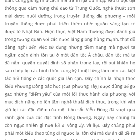
Bản. Cũng giống như cách mà tranh lụa du nhập vào thuộc địa
thông qua cảm hứng chủ đạo từ Trung Quốc, nghệ thuật sơn
mài được nuôi dưỡng trong truyền thống địa phương – một
truyền thống được phát triển thêm nhờ nguồn sáng tạo có
được từ Nhật Bản. Hiện thực, Việt Nam thường được đánh giá
trong tương quan với các nước láng giềng hùng mạnh, thật dễ
dàng nghĩ đến việc sử dụng những tiềm năng mà người ta
ngầm đoán định tồn tại ở một dân tộc Á châu, dân tộc mà ta
đã nắm quyền quyết định số phận trong tay, rồi xui khiến họ
sao chép lại các hình thức cùng kỹ thuật từng làm nên các kiệt
tác nổi tiếng ở các quốc gia lân cận. Đây chính là nhận thức
kiểu Phương Đông bác học [của phương Tây] được dùng để gỡ
gạc những “điểm yếu” của một lối thực hành địa phương, với
mục đích nâng nó lên tầm nghệ thuật đích thực, trong khi vẫn
giữ lại các đặc điểm của một bản sắc Viễn Đông đã vượt quá
ranh giới của các đặc tính Đông Dương. Ngày nay chúng ta
còn ngạc nhiên gì nữa lối đi vòng ấy, và liệu đây chẳng phải
phải một kiểu thao túng đi ngược lại tôn chỉ mà dự án đã đề ra