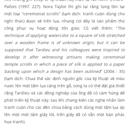
Pallois (1997: 227). Nora Taylor thì ghi lại rằng từng tồn tại
một loại “ceremonial scrolls” (tạm dịch: tranh cuộn dùng cho
nghi thức) được vẽ trên lụa, nhưng coi đây là sản phẩm thủ
công phục vụ hoạt động tôn giáo. Cô viết thêm: “
The
technique of applying watercolor to a square of silk stretched
over a wooden frame is of unknown origin, but it can be
supposed that Tardieu and his colleagues were inspired to
develop it after witnessing artisans making ceremonial
temple scrolls in which a piece of silk is applied to a paper
backing upon which a design has been outlined
” (2004 : 35)
(tạm dịch: Chưa thể xác định nguồn gốc của kỹ thuật vẽ màu
nước lên một tấm lụa căng trên gỗ, song ta có thể đặt giả thiết
rằng Tardieu và các đồng nghiệp của ông đã có cảm hứng để
phát triển kỹ thuật này, sau khi chứng kiến các nghệ nhân làm
tranh cuộn cho các đền chùa bằng cách dùng một tấm lụa áp
lên một một tấm giấy lót, trên giấy đã có sẵn một bản phác
họa tranh).