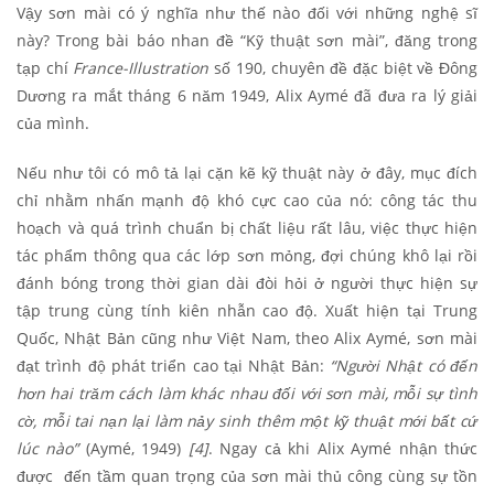
Vậy sơn mài có ý nghĩa như thế nào đối với những nghệ sĩ
này? Trong bài báo nhan đề “Kỹ thuật sơn mài”, đăng trong
tạp chí
France-Illustration
số 190, chuyên đề đặc biệt về Đông
Dương ra mắt tháng 6 năm 1949, Alix Aymé đã đưa ra lý giải
của mình.
Nếu như tôi có mô tả lại cặn kẽ kỹ thuật này ở đây, mục đích
chỉ nhằm nhấn mạnh độ khó cực cao của nó: công tác thu
hoạch và quá trình chuẩn bị chất liệu rất lâu, việc thực hiện
tác phẩm thông qua các lớp sơn mỏng, đợi chúng khô lại rồi
đánh bóng trong thời gian dài đòi hỏi ở người thực hiện sự
tập trung cùng tính kiên nhẫn cao độ. Xuất hiện tại Trung
Quốc, Nhật Bản cũng như Việt Nam, theo Alix Aymé, sơn mài
đạt trình độ phát triển cao tại Nhật Bản:
“Người Nhật có đến
hơn hai trăm cách làm khác nhau đối với sơn mài, mỗi sự tình
cờ, mỗi tai nạn lại làm nảy sinh thêm một kỹ thuật mới bất cứ
lúc nào”
(
Aymé, 1949
)
[4]
. Ngay cả khi Alix Aymé nhận thức
được đến tầm quan trọng của sơn mài thủ công cùng sự tồn