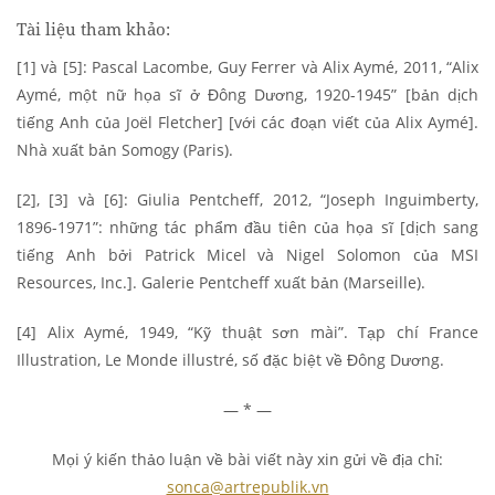
Tài liệu tham khảo:
[1] và [5]: Pascal Lacombe, Guy Ferrer và Alix Aymé, 2011, “Alix
Aymé, một nữ họa sĩ ở Đông Dương, 1920-1945” [bản dịch
tiếng Anh của Joël Fletcher] [với các đoạn viết của Alix Aymé].
Nhà xuất bản Somogy (Paris).
[2], [3] và [6]: Giulia Pentcheff, 2012, “Joseph Inguimberty,
1896-1971”: những tác phẩm đầu tiên của họa sĩ [dịch sang
tiếng Anh bởi Patrick Micel và Nigel Solomon của MSI
Resources, Inc.]. Galerie Pentcheff xuất bản (Marseille).
[4] Alix Aymé, 1949, “Kỹ thuật sơn mài”. Tạp chí France
Illustration, Le Monde illustré, số đặc biệt về Đông Dương.
— * —
Mọi ý kiến thảo luận về bài viết này xin gửi về địa chỉ:
sonca@artrepublik.vn