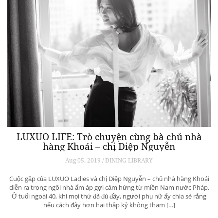
LUXUO LIFE: Trò chuyện cùng bà chủ nhà
hàng Khoái – chị Diệp Nguyễn
Aug 05, 2019 / DINING LIBRARY
Cuộc gặp của LUXUO Ladies và chị Diệp Nguyễn – chủ nhà hàng Khoái
diễn ra trong ngôi nhà ấm áp gợi cảm hứng từ miền Nam nước Pháp.
Ở tuổi ngoài 40, khi mọi thứ đã đủ đầy, người phụ nữ ấy chia sẻ rằng
nếu cách đây hơn hai thập kỷ không tham […]