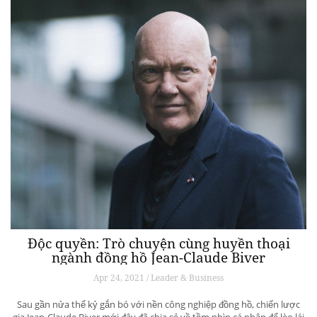
Độc quyền: Trò chuyện cùng huyền thoại
ngành đồng hồ Jean-Claude Biver
Apr 24, 2021 / Leader & Business
Sau gần nửa thế kỷ gắn bó với nền công nghiệp đồng hồ, chiến lược
gia Jean-Claude Biver mới đây đã chia sẻ về tầm nhìn cá nhân để lèo lái