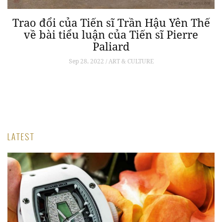
Trao đổi của Tiến sĩ Trần Hậu Yên Thế
về bài tiểu luận của Tiến sĩ Pierre
Paliard
Sep 28, 2022 / ART & CULTURE
t
Đ
LATEST