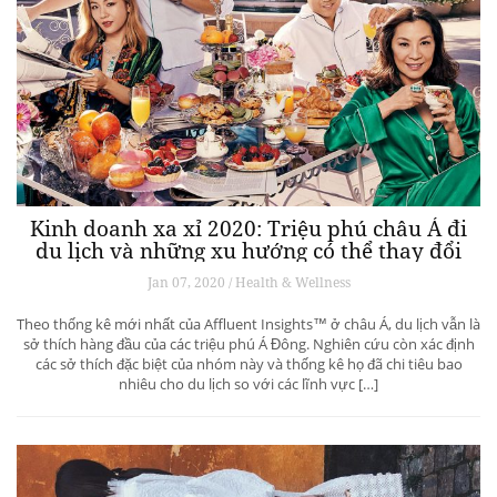
Kinh doanh xa xỉ 2020: Triệu phú châu Á đi
du lịch và những xu hướng có thể thay đổi
ngành du lịch thượng lưu
Jan 07, 2020 / Health & Wellness
Theo thống kê mới nhất của Affluent Insights™ ở châu Á, du lịch vẫn là
sở thích hàng đầu của các triệu phú Á Đông. Nghiên cứu còn xác định
các sở thích đặc biệt của nhóm này và thống kê họ đã chi tiêu bao
nhiêu cho du lịch so với các lĩnh vực […]