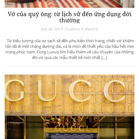
Vớ của quý ông: từ lịch sử đến ứng dụng đời
thường
Jun 28, 2019 / Fashion & Jewelry
Từ biểu tượng của sự sạch sẽ đến phụ kiện thời trang, chiếc vớ khiêm
tốn đã đi một chặng đường dài, và là món đồ thiết yếu của hầu hết mọi
trang phục nam. Cùng Luxuo tìm hiểu thêm về câu chuyện của những
đôi vớ qua các mẫu thiết kế mới nhất […]