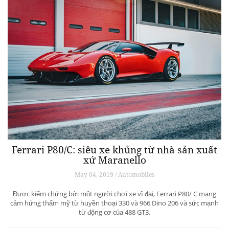
Ferrari P80/C: siêu xe khủng từ ​​nhà sản xuất
xứ Maranello
May 04, 2019 / Automobiles
Được kiểm chứng bởi một người chơi xe vĩ đại, Ferrari P80/ C mang
cảm hứng thẩm mỹ từ huyền thoại 330 và 966 Dino 206 và sức mạnh
từ động cơ của 488 GT3.