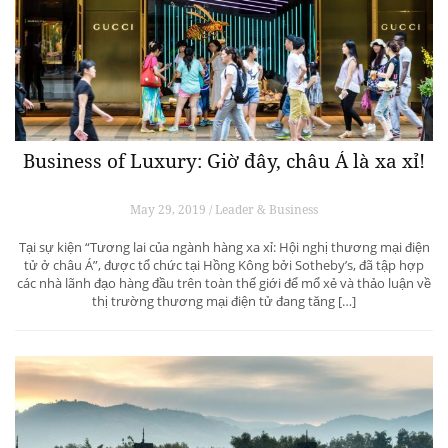
Business of Luxury: Giờ đây, châu Á là xa xỉ!
May 29, 2019 / Leader & Business
Tại sự kiện “Tương lai của ngành hàng xa xỉ: Hội nghị thương mại điện
tử ở châu Á”, được tổ chức tại Hồng Kông bởi Sotheby’s, đã tập hợp
các nhà lãnh đạo hàng đầu trên toàn thế giới để mổ xẻ và thảo luận về
thị trường thương mại điện tử đang tăng […]