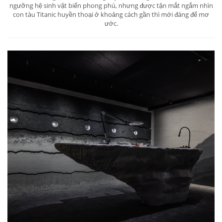
ngưỡng hệ sinh vật biển phong phú, nhưng được tận mắt ngắm nhìn
con tàu Titanic huyền thoại ở khoảng cách gần thì mới đáng để mơ
ước.