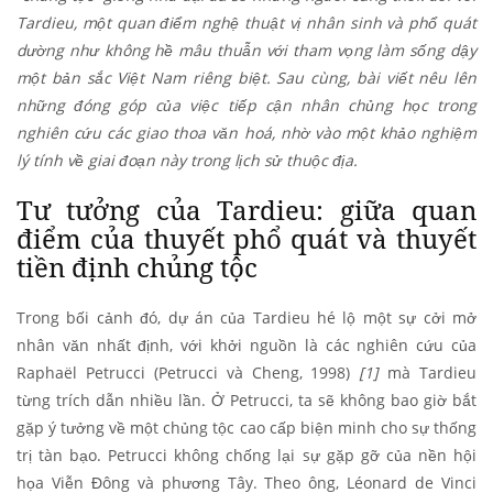
Tardieu, một quan điểm nghệ thuật vị nhân sinh và phổ quát
dường như không hề mâu thuẫn với tham vọng làm sống dậy
một bản sắc Việt Nam riêng biệt. Sau cùng, bài viết nêu lên
những đóng góp của việc tiếp cận nhân chủng học trong
nghiên cứu các giao thoa văn hoá, nhờ vào một khảo nghiệm
lý tính về giai đoạn này trong lịch sử thuộc địa.
Tư tưởng của Tardieu: giữa quan
điểm của thuyết phổ quát và thuyết
tiền định chủng tộc
Trong bối cảnh đó, dự án của Tardieu hé lộ một sự cởi mở
nhân văn nhất định, với khởi nguồn là các nghiên cứu của
Raphaël Petrucci (Petrucci và Cheng, 1998)
[1]
mà Tardieu
từng trích dẫn nhiều lần. Ở Petrucci, ta sẽ không bao giờ bắt
gặp ý tưởng về một chủng tộc cao cấp biện minh cho sự thống
trị tàn bạo. Petrucci không chống lại sự gặp gỡ của nền hội
họa Viễn Đông và phương Tây. Theo ông, Léonard de Vinci