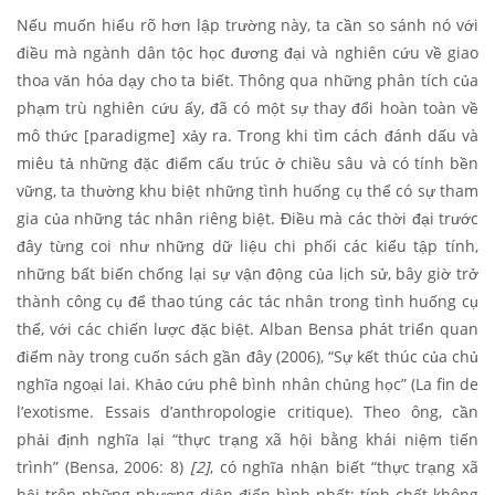
Nếu muốn hiểu rõ hơn lập trường này, ta cần so sánh nó với
điều mà ngành dân tộc học đương đại và nghiên cứu về giao
thoa văn hóa dạy cho ta biết. Thông qua những phân tích của
phạm trù nghiên cứu ấy, đã có một sự thay đổi hoàn toàn về
mô thức [paradigme] xảy ra. Trong khi tìm cách đánh dấu và
miêu tả những đặc điểm cấu trúc ở chiều sâu và có tính bền
vững, ta thường khu biệt những tình huống cụ thể có sự tham
gia của những tác nhân riêng biệt. Điều mà các thời đại trước
đây từng coi như những dữ liệu chi phối các kiểu tập tính,
những bất biến chống lại sự vận động của lịch sử, bây giờ trở
thành công cụ để thao túng các tác nhân trong tình huống cụ
thể, với các chiến lược đặc biệt. Alban Bensa phát triển quan
điểm này trong cuốn sách gần đây (2006), “Sự kết thúc của chủ
nghĩa ngoại lai. Khảo cứu phê bình nhân chủng học” (La fin de
l’exotisme. Essais d’anthropologie critique). Theo ông, cần
phải định nghĩa lại “thực trạng xã hội bằng khái niệm tiến
trình” (Bensa, 2006: 8)
[2]
, có nghĩa nhận biết “thực trạng xã
hội trên những phương diện điển hình nhất: tính chất không