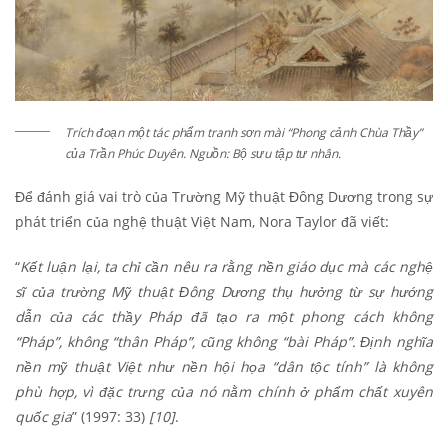
Trích đoạn một tác phẩm tranh sơn mài “Phong cảnh Chùa Thầy”
của Trần Phúc Duyên. Nguồn: Bộ sưu tập tư nhân.
Để đánh giá vai trò của Trường Mỹ thuật Đông Dương trong sự
phát triển của nghệ thuật Việt Nam, Nora Taylor đã viết:
“
Kết luận lại, ta chỉ cần nêu ra rằng nền giáo dục mà các nghệ
sĩ của trường Mỹ thuật Đông Dương thụ hưởng từ sự hướng
dẫn của các thầy Pháp đã tạo ra một phong cách không
“Pháp”, không “thân Pháp”, cũng không “bài Pháp”. Định nghĩa
nền mỹ thuật Việt như nền hội họa “dân tộc tính” là không
phù hợp, vì đặc trưng của nó nằm chính ở phẩm chất xuyên
quốc gia
” (1997: 33)
[10]
.