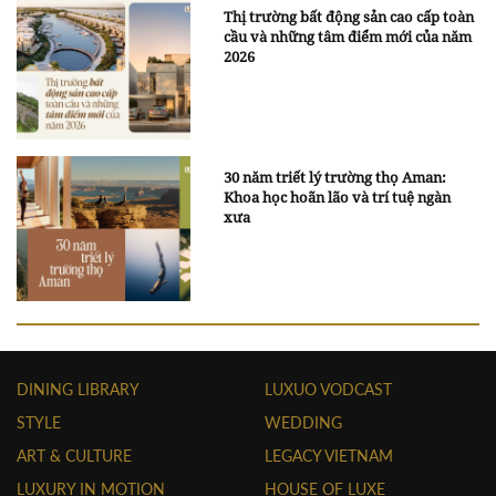
Thị trường bất động sản cao cấp toàn
cầu và những tâm điểm mới của năm
2026
30 năm triết lý trường thọ Aman:
Khoa học hoãn lão và trí tuệ ngàn
xưa
DINING LIBRARY
LUXUO VODCAST
STYLE
WEDDING
ART & CULTURE
LEGACY VIETNAM
LUXURY IN MOTION
HOUSE OF LUXE