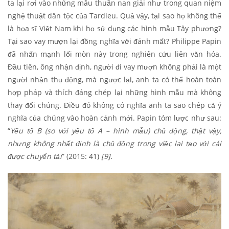
ta lại rơi vào những mâu thuẫn nan giải như trong quan niệm
nghệ thuật dân tộc của Tardieu. Quả vậy, tại sao họ không thể
là họa sĩ Việt Nam khi họ sử dụng các hình mẫu Tây phương?
Tại sao vay mượn lại đồng nghĩa với đánh mất? Philippe Papin
đã nhấn mạnh lối mòn này trong nghiên cứu liên văn hóa.
Đầu tiên, ông nhận định, người đi vay mượn không phải là một
người nhận thụ động, mà ngược lại, anh ta có thể hoàn toàn
hợp pháp và thích đáng chép lại những hình mẫu mà không
thay đổi chúng. Điều đó không có nghĩa anh ta sao chép cả ý
nghĩa của chúng vào hoàn cảnh mới. Papin tóm lược như sau:
“
Yếu tố B (so với yếu tố A – hình mẫu) chủ động, thật vậy,
nhưng không nhất định là chủ động trong việc lai tạo với cái
được chuyển tải
” (2015: 41)
[9].