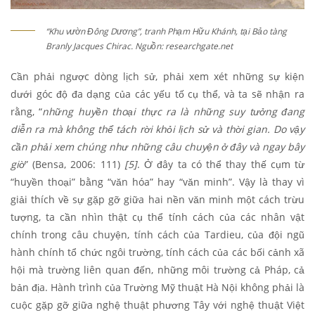
“Khu vườn Đông Dương”, tranh Phạm Hữu Khánh, tại Bảo tàng
Branly Jacques Chirac. Nguồn: researchgate.net
Cần phải ngược dòng lịch sử, phải xem xét những sự kiện
dưới góc độ đa dạng của các yếu tố cụ thể, và ta sẽ nhận ra
rằng, “
những huyền thoại thực ra là những suy tưởng đang
diễn ra mà không thể tách rời khỏi lịch sử và thời gian. Do vậy
cần phải xem chúng như những câu chuyện ở đây và ngay bây
giờ
” (Bensa, 2006: 111)
[5]
. Ở đây ta có thể thay thế cụm từ
“huyền thoại” bằng “văn hóa” hay “văn minh”. Vậy là thay vì
giải thích về sự gặp gỡ giữa hai nền văn minh một cách trừu
tượng, ta cần nhìn thật cụ thể tính cách của các nhân vật
chính trong câu chuyện, tính cách của Tardieu, của đội ngũ
hành chính tổ chức ngôi trường, tính cách của các bối cảnh xã
hội mà trường liên quan đến, những môi trường cả Pháp, cả
bản địa. Hành trình của Trường Mỹ thuật Hà Nội không phải là
cuộc gặp gỡ giữa nghệ thuật phương Tây với nghệ thuật Việt