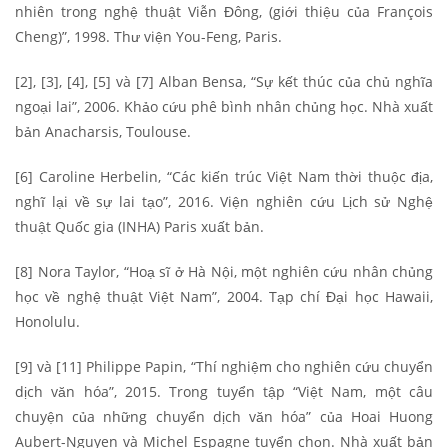
nhiên trong nghệ thuật Viễn Đông, (giới thiệu của François
Cheng)”, 1998. Thư viện You-Feng, Paris.
[2], [3], [4], [5] và [7] Alban Bensa, “Sự kết thúc của chủ nghĩa
ngoại lai”, 2006. Khảo cứu phê bình nhân chủng học. Nhà xuất
bản Anacharsis, Toulouse.
[6] Caroline Herbelin, “Các kiến trúc Việt Nam thời thuộc địa,
nghĩ lại về sự lai tạo”, 2016. Viện nghiên cứu Lịch sử Nghệ
thuật Quốc gia (INHA) Paris xuất bản.
[8] Nora Taylor, “Hoạ sĩ ở Hà Nội, một nghiên cứu nhân chủng
học về nghệ thuật Việt Nam”, 2004. Tạp chí Đại học Hawaii,
Honolulu.
[9] và [11] Philippe Papin, “Thí nghiệm cho nghiên cứu chuyển
dịch văn hóa”, 2015. Trong tuyển tập “Việt Nam, một câu
chuyện của những chuyển dịch văn hóa” của Hoai Huong
Aubert-Nguyen và Michel Espagne tuyển chọn. Nhà xuất bản