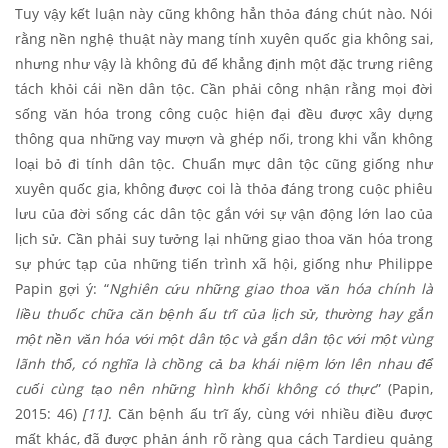
Tuy vậy kết luận này cũng không hẳn thỏa đáng chút nào. Nói
rằng nền nghệ thuật này mang tính xuyên quốc gia không sai,
nhưng như vậy là không đủ để khẳng định một đặc trưng riêng
tách khỏi cái nền dân tộc. Cần phải công nhận rằng mọi đời
sống văn hóa trong công cuộc hiện đại đều được xây dựng
thông qua những vay mượn và ghép nối, trong khi vẫn không
loại bỏ đi tính dân tộc. Chuẩn mực dân tộc cũng giống như
xuyên quốc gia, không được coi là thỏa đáng trong cuộc phiêu
lưu của đời sống các dân tộc gắn với sự vận động lớn lao của
lịch sử. Cần phải suy tưởng lại những giao thoa văn hóa trong
sự phức tạp của những tiến trình xã hội, giống như Philippe
Papin gợi ý: “
Nghiên cứu những giao thoa văn hóa chính là
liều thuốc chữa căn bệnh ấu trĩ của lịch sử, thường hay gắn
một nền văn hóa với một dân tộc và gắn dân tộc với một vùng
lãnh thổ, có nghĩa là chồng cả ba khái niệm lớn lên nhau để
cuối cùng tạo nên những hình khối không có thực
” (Papin,
2015: 46)
[11]
. Căn bệnh ấu trĩ ấy, cùng với nhiều điều được
mất khác, đã được phản ánh rõ ràng qua cách Tardieu quảng