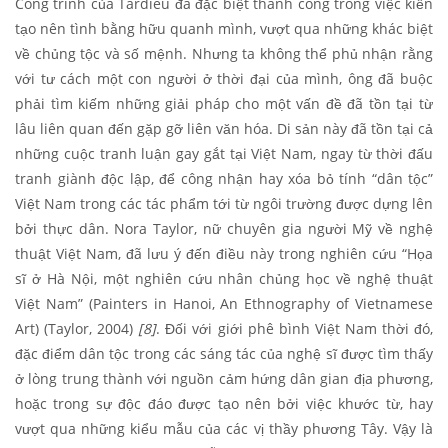
Công trình của Tardieu đã đặc biệt thành công trong việc kiến
tạo nên tình bằng hữu quanh mình, vượt qua những khác biệt
về chủng tộc và số mệnh. Nhưng ta không thể phủ nhận rằng
với tư cách một con người ở thời đại của mình, ông đã buộc
phải tìm kiếm những giải pháp cho một vấn đề đã tồn tại từ
lâu liên quan đến gặp gỡ liên văn hóa. Di sản này đã tồn tại cả
những cuộc tranh luận gay gắt tại Việt Nam, ngay từ thời đấu
tranh giành độc lập, để công nhận hay xóa bỏ tính “dân tộc”
Việt Nam trong các tác phẩm tới từ ngôi trường được dựng lên
bởi thực dân. Nora Taylor, nữ chuyên gia người Mỹ về nghệ
thuật Việt Nam, đã lưu ý đến điều này trong nghiên cứu “Họa
sĩ ở Hà Nội, một nghiên cứu nhân chủng học về nghệ thuật
Việt Nam” (Painters in Hanoi, An Ethnography of Vietnamese
Art) (Taylor, 2004)
[8]
. Đối với giới phê bình Việt Nam thời đó,
đặc điểm dân tộc trong các sáng tác của nghệ sĩ được tìm thấy
ở lòng trung thành với nguồn cảm hứng dân gian địa phương,
hoặc trong sự độc đáo được tạo nên bởi việc khước từ, hay
vượt qua những kiểu mẫu của các vị thầy phương Tây. Vậy là