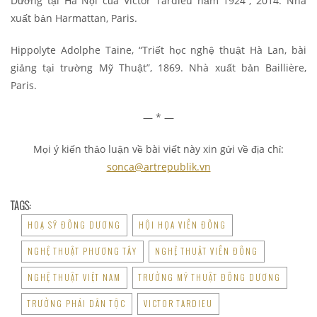
Dương tại Hà Nội của Victor Tardieu năm 1924”, 2014. Nhà
xuất bản Harmattan, Paris.
Hippolyte Adolphe Taine, “Triết học nghệ thuật Hà Lan, bài
giảng tại trường Mỹ Thuật”, 1869. Nhà xuất bản Baillière,
Paris.
— * —
Mọi ý kiến thảo luận về bài viết này xin gửi về địa chỉ:
sonca@artrepublik.vn
TAGS:
HOẠ SỸ ĐÔNG DƯƠNG
HỘI HỌA VIỄN ĐÔNG
NGHỆ THUẬT PHƯƠNG TÂY
NGHỆ THUẬT VIỄN ĐÔNG
NGHỆ THUẬT VIỆT NAM
TRƯỜNG MỸ THUẬT ĐÔNG DƯƠNG
TRƯỜNG PHÁI DÂN TỘC
VICTOR TARDIEU