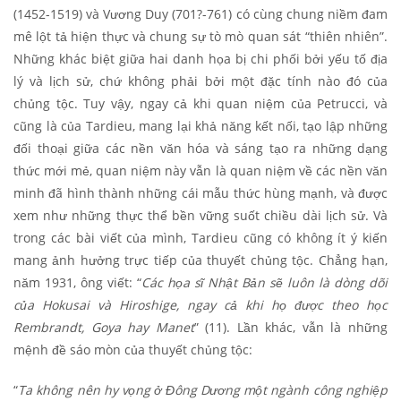
(1452-1519) và Vương Duy (701?-761) có cùng chung niềm đam
mê lột tả hiện thực và chung sự tò mò quan sát “thiên nhiên”.
Những khác biệt giữa hai danh họa bị chi phối bởi yếu tố địa
lý và lịch sử, chứ không phải bởi một đặc tính nào đó của
chủng tộc. Tuy vậy, ngay cả khi quan niệm của Petrucci, và
cũng là của Tardieu, mang lại khả năng kết nối, tạo lập những
đối thoại giữa các nền văn hóa và sáng tạo ra những dạng
thức mới mẻ, quan niệm này vẫn là quan niệm về các nền văn
minh đã hình thành những cái mẫu thức hùng mạnh, và được
xem như những thực thể bền vững suốt chiều dài lịch sử. Và
trong các bài viết của mình, Tardieu cũng có không ít ý kiến
mang ảnh hưởng trực tiếp của thuyết chủng tộc. Chẳng hạn,
năm 1931, ông viết: “
Các họa sĩ Nhật Bản sẽ luôn là dòng dõi
của Hokusai và Hiroshige, ngay cả khi họ được theo học
Rembrandt, Goya hay Manet
” (11). Lần khác, vẫn là những
mệnh đề sáo mòn của thuyết chủng tộc:
“
Ta không nên hy vọng ở Đông Dương một ngành công nghiệp