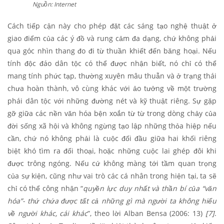
Nguồn: Internet
Cách tiếp cận này cho phép đặt các sáng tạo nghệ thuật ở
giao điểm của các ý đồ và rung cảm đa dạng, chứ không phải
qua góc nhìn thang đo đi từ thuần khiết đến băng hoại. Nếu
tính độc đáo dân tộc có thể được nhận biết, nó chỉ có thể
mang tính phức tạp, thường xuyên mâu thuẫn và ở trạng thái
chưa hoàn thành, vô cùng khác với ảo tưởng về một trường
phái dân tộc với những đường nét và kỹ thuật riêng. Sự gặp
gỡ giữa các nền văn hóa bện xoắn từ từ trong dòng chảy của
đời sống xã hội và không ngừng tạo lập những thỏa hiệp nếu
cần, chứ nó không phải là cuộc đối đầu giữa hai khối riêng
biệt khó tìm ra đối thoại, hoặc những cuộc lai ghép đôi khi
được trông ngóng. Nếu cứ không màng tới tầm quan trọng
của sự kiện, cũng như vai trò các cá nhân trong hiện tại, ta sẽ
chỉ có thể công nhận “
quyền lực duy nhất và thần bí của “văn
hóa”- thứ chứa được tất cả những gì mà người ta không hiểu
về người khác, cái khác
”, theo lời Alban Bensa (2006: 13)
[7]
.