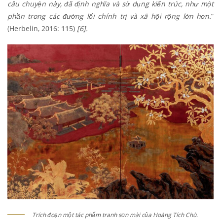
câu chuyện này, đã định nghĩa và sử dụng kiến trúc, như một
phần trong các đường lối chính trị và xã hội rộng lớn hơn.
”
(Herbelin, 2016: 115)
[6].
Trích đoạn một tác phẩm tranh sơn mài của Hoàng Tích Chù.