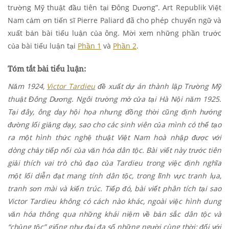
trường Mỹ thuật đầu tiên tại Đông Dương”. Art Republik Việt
Nam cảm ơn tiến sĩ Pierre Paliard đã cho phép chuyển ngữ và
xuất bản bài tiểu luận của ông. Mời xem những phần trước
của bài tiểu luận tại
Phần 1
và
Phần 2
.
Tóm tắt bài tiểu luận:
Năm 1924,
Victor Tardieu
đề xuất dự án thành lập Trường Mỹ
thuật Đông Dương. Ngôi trường mở cửa tại Hà Nội năm 1925.
Tại đây, ông dạy hội họa nhưng đồng thời cũng định hướng
đường lối giảng dạy, sao cho các sinh viên của mình có thể tạo
ra một hình thức nghệ thuật Việt Nam hoà nhập được với
dòng chảy tiếp nối của văn hóa dân tộc. Bài viết này trước tiên
giải thích vai trò chủ đạo của Tardieu trong việc định nghĩa
một lối diễn đạt mang tính dân tộc, trong lĩnh vực tranh lụa,
tranh sơn mài và kiến trúc. Tiếp đó,
bài viết phân tích tại sao
Victor Tardieu không có cách nào khác, ngoài việc hình dung
văn hóa thông qua những khái niệm về bản sắc dân tộc và
“chủng tộc” giống như đại đa số những người cùng thời: đối với