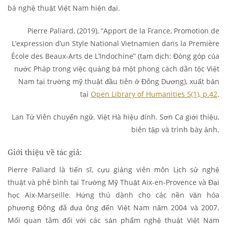
bá nghệ thuật Việt Nam hiện đại.
Pierre Paliard, (2019), “Apport de la France, Promotion de
L’expression d’un Style National Vietnamien dans la Première
École des Beaux-Arts de L’Indochine” (tạm dịch: Đóng góp của
nước Pháp trong việc quảng bá một phong cách dân tộc Việt
Nam tại trường mỹ thuật đầu tiên ở Đông Dương), xuất bản
tại
Open Library of Humanities 5(1), p.42
.
Lan Tử Viên chuyển ngữ. Việt Hà hiệu đính. Sơn Ca giới thiệu,
biên tập và trình bày ảnh.
Giới thiệu về tác giả:
Pierre Paliard là tiến sĩ, cựu giảng viên môn Lịch sử nghệ
thuật và phê bình tại Trường Mỹ Thuật Aix-en-Provence và Đại
học Aix-Marseille. Hứng thú dành cho các nền văn hóa
phương Đông đã đưa ông đến Việt Nam năm 2004 và 2007.
Mối quan tâm đối với các sản phẩm nghệ thuật Việt Nam