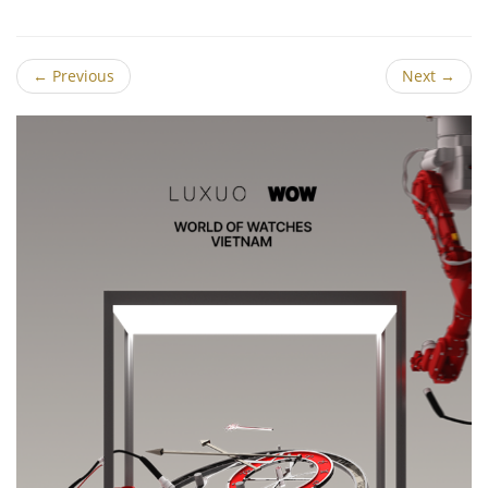
←
Previous
Next
→