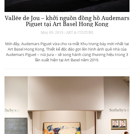
Vallée de Jou – khởi nguồn đồng hồ Audemars
Piguet tại Art Basel Hong Kong
May 09, 2019 / ART & CULTURE
Mới đây, Audemars Piguet vừa cho ra mắt Khu trưng bày mới nhất tại
Art Basel Hong Kong. Thiết kế độc đáo gợi lên hình ảnh quê nhà của
Audemars Piguet – núi Jura – sẽ song hành cùng thương hiệu trong 3
lần xuất hiện tại Art Basel năm 2019.