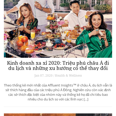
Kinh doanh xa xỉ 2020: Triệu phú châu Á đi
du lịch và những xu hướng có thể thay đổi
ngành du lịch thượng lưu
Jan 07, 2020 / Health & Wellness
Theo thống kê mới nhất của Affluent Insights™ ở châu Á, du lịch vẫn là
sở thích hàng đầu của các triệu phú Á Đông. Nghiên cứu còn xác định
các sở thích đặc biệt của nhóm này và thống kê họ đã chi tiêu bao
nhiêu cho du lịch so với các lĩnh vực […]