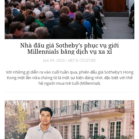
Nhà đấu giá Sotheby’s phục vụ giới
Millennials bằng dịch vụ xa xỉ
Jan 09, 2020 / ART & CULTURE
Với những gì diễn ra vào cuối tuần qua, phiên đấu giá Sotheby’s Hong
Kong một lần nữa chứng tỏ là một sự kiện đáng nhớ, đặc biệt với thế
hệ người mua trẻ tuổi (Millennial).