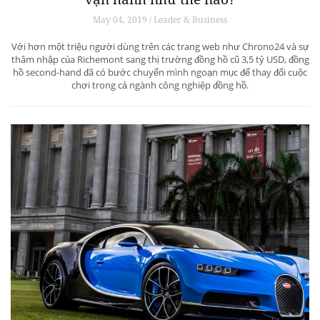
May 04, 2019 / Leader & Business
Với hơn một triệu người dùng trên các trang web như Chrono24 và sự
thâm nhập của Richemont sang thị trường đồng hồ cũ 3,5 tỷ USD, đồng
hồ second-hand đã có bước chuyển mình ngoạn mục để thay đổi cuộc
chơi trong cả ngành công nghiệp đồng hồ.