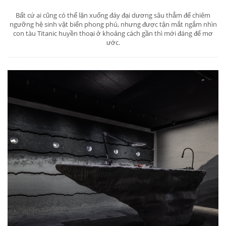
Bất cứ ai cũng có thể lặn xuống đáy đại dương sâu thẳm để chiêm
ngưỡng hệ sinh vật biển phong phú, nhưng được tận mắt ngắm nhìn
con tàu Titanic huyền thoại ở khoảng cách gần thì mới đáng để mơ
ước.