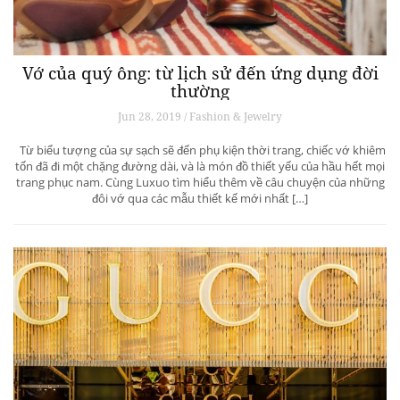
Vớ của quý ông: từ lịch sử đến ứng dụng đời
thường
Jun 28, 2019 / Fashion & Jewelry
Từ biểu tượng của sự sạch sẽ đến phụ kiện thời trang, chiếc vớ khiêm
tốn đã đi một chặng đường dài, và là món đồ thiết yếu của hầu hết mọi
trang phục nam. Cùng Luxuo tìm hiểu thêm về câu chuyện của những
đôi vớ qua các mẫu thiết kế mới nhất […]