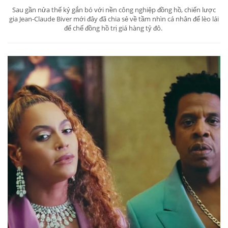
Sau gần nửa thế kỷ gắn bó với nền công nghiệp đồng hồ, chiến lược
gia Jean-Claude Biver mới đây đã chia sẻ về tầm nhìn cá nhân để lèo lái
đế chế đồng hồ trị giá hàng tỷ đô.