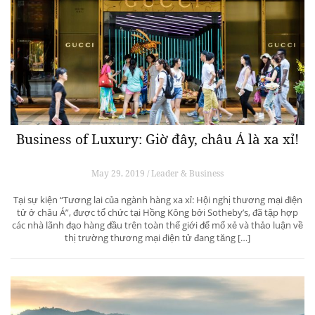
Business of Luxury: Giờ đây, châu Á là xa xỉ!
May 29, 2019 / Leader & Business
Tại sự kiện “Tương lai của ngành hàng xa xỉ: Hội nghị thương mại điện
tử ở châu Á”, được tổ chức tại Hồng Kông bởi Sotheby’s, đã tập hợp
các nhà lãnh đạo hàng đầu trên toàn thế giới để mổ xẻ và thảo luận về
thị trường thương mại điện tử đang tăng […]