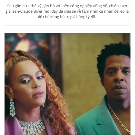
Sau gần nửa thế kỷ gắn bó với nền công nghiệp đồng hồ, chiến lược
gia Jean-Claude Biver mới đây đã chia sẻ về tầm nhìn cá nhân để lèo lái
đế chế đồng hồ trị giá hàng tỷ đô.