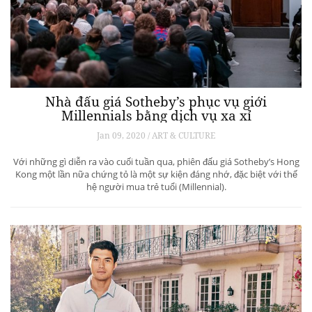
Nhà đấu giá Sotheby’s phục vụ giới
Millennials bằng dịch vụ xa xỉ
Jan 09, 2020 / ART & CULTURE
Với những gì diễn ra vào cuối tuần qua, phiên đấu giá Sotheby’s Hong
Kong một lần nữa chứng tỏ là một sự kiện đáng nhớ, đặc biệt với thế
hệ người mua trẻ tuổi (Millennial).