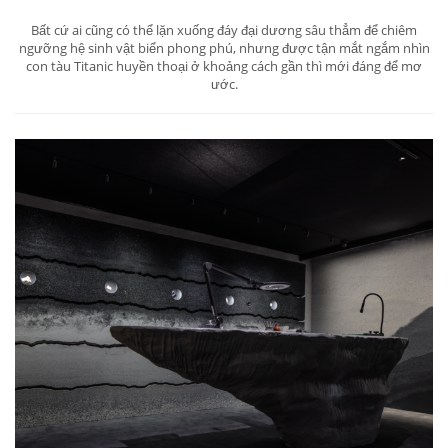
Bất cứ ai cũng có thể lặn xuống đáy đại dương sâu thẳm để chiêm
ngưỡng hệ sinh vật biển phong phú, nhưng được tận mắt ngắm nhìn
con tàu Titanic huyền thoại ở khoảng cách gần thì mới đáng để mơ
ước.