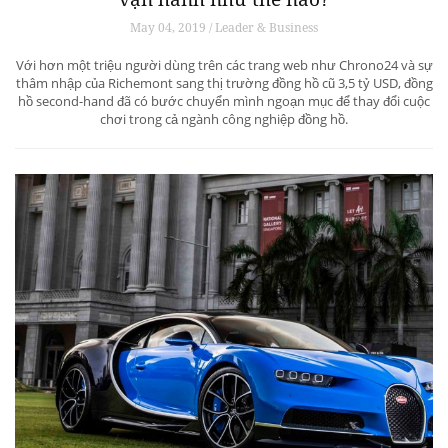
May 04, 2019 / Leader & Business
Với hơn một triệu người dùng trên các trang web như Chrono24 và sự
thâm nhập của Richemont sang thị trường đồng hồ cũ 3,5 tỷ USD, đồng
hồ second-hand đã có bước chuyển mình ngoạn mục để thay đổi cuộc
chơi trong cả ngành công nghiệp đồng hồ.