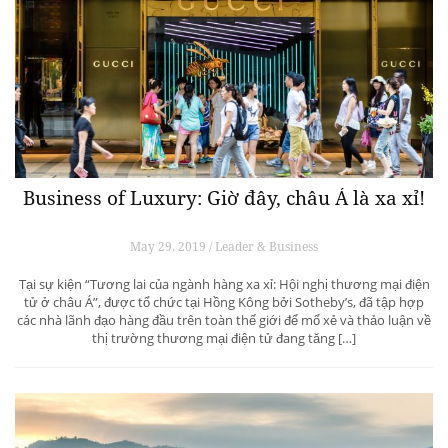
Business of Luxury: Giờ đây, châu Á là xa xỉ!
May 29, 2019 / Leader & Business
Tại sự kiện “Tương lai của ngành hàng xa xỉ: Hội nghị thương mại điện
tử ở châu Á”, được tổ chức tại Hồng Kông bởi Sotheby’s, đã tập hợp
các nhà lãnh đạo hàng đầu trên toàn thế giới để mổ xẻ và thảo luận về
thị trường thương mại điện tử đang tăng […]