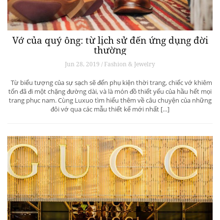
Vớ của quý ông: từ lịch sử đến ứng dụng đời
thường
Jun 28, 2019 / Fashion & Jewelry
Từ biểu tượng của sự sạch sẽ đến phụ kiện thời trang, chiếc vớ khiêm
tốn đã đi một chặng đường dài, và là món đồ thiết yếu của hầu hết mọi
trang phục nam. Cùng Luxuo tìm hiểu thêm về câu chuyện của những
đôi vớ qua các mẫu thiết kế mới nhất […]