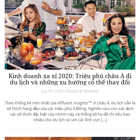
Kinh doanh xa xỉ 2020: Triệu phú châu Á đi
du lịch và những xu hướng có thể thay đổi
ngành du lịch thượng lưu
Jan 07, 2020 / Health & Wellness
Theo thống kê mới nhất của Affluent Insights™ ở châu Á, du lịch vẫn là
sở thích hàng đầu của các triệu phú Á Đông. Nghiên cứu còn xác định
các sở thích đặc biệt của nhóm này và thống kê họ đã chi tiêu bao
nhiêu cho du lịch so với các lĩnh vực […]