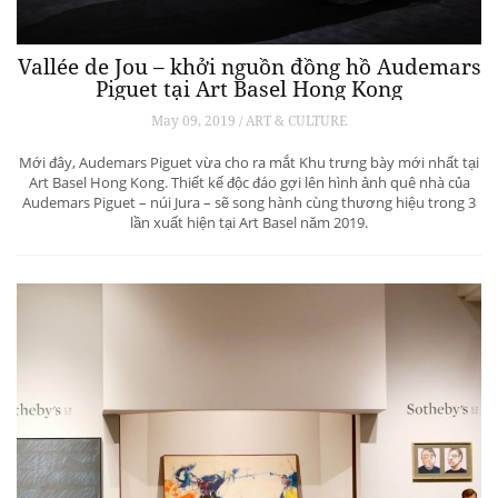
Vallée de Jou – khởi nguồn đồng hồ Audemars
Piguet tại Art Basel Hong Kong
May 09, 2019 / ART & CULTURE
Mới đây, Audemars Piguet vừa cho ra mắt Khu trưng bày mới nhất tại
Art Basel Hong Kong. Thiết kế độc đáo gợi lên hình ảnh quê nhà của
Audemars Piguet – núi Jura – sẽ song hành cùng thương hiệu trong 3
lần xuất hiện tại Art Basel năm 2019.