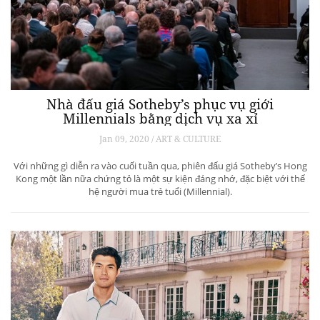
Nhà đấu giá Sotheby’s phục vụ giới
Millennials bằng dịch vụ xa xỉ
Jan 09, 2020 / ART & CULTURE
Với những gì diễn ra vào cuối tuần qua, phiên đấu giá Sotheby’s Hong
Kong một lần nữa chứng tỏ là một sự kiện đáng nhớ, đặc biệt với thế
hệ người mua trẻ tuổi (Millennial).