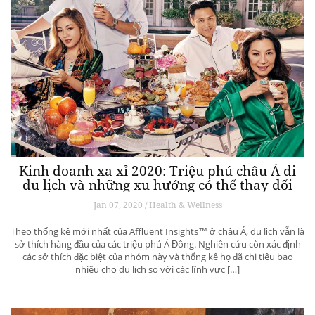
Kinh doanh xa xỉ 2020: Triệu phú châu Á đi
du lịch và những xu hướng có thể thay đổi
ngành du lịch thượng lưu
Jan 07, 2020 / Health & Wellness
Theo thống kê mới nhất của Affluent Insights™ ở châu Á, du lịch vẫn là
sở thích hàng đầu của các triệu phú Á Đông. Nghiên cứu còn xác định
các sở thích đặc biệt của nhóm này và thống kê họ đã chi tiêu bao
nhiêu cho du lịch so với các lĩnh vực […]