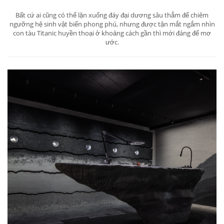
Bất cứ ai cũng có thể lặn xuống đáy đại dương sâu thẳm để chiêm
ngưỡng hệ sinh vật biển phong phú, nhưng được tận mắt ngắm nhìn
con tàu Titanic huyền thoại ở khoảng cách gần thì mới đáng để mơ
ước.