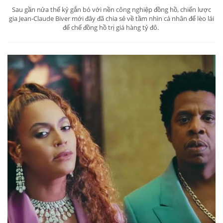
Sau gần nửa thế kỷ gắn bó với nền công nghiệp đồng hồ, chiến lược
gia Jean-Claude Biver mới đây đã chia sẻ về tầm nhìn cá nhân để lèo lái
đế chế đồng hồ trị giá hàng tỷ đô.