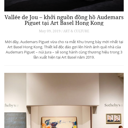
Vallée de Jou – khởi nguồn đồng hồ Audemars
Piguet tại Art Basel Hong Kong
May 09, 2019 / ART & CULTURE
Mới đây, Audemars Piguet vừa cho ra mắt Khu trưng bày mới nhất tại
Art Basel Hong Kong. Thiết kế độc đáo gợi lên hình ảnh quê nhà của
Audemars Piguet – núi Jura – sẽ song hành cùng thương hiệu trong 3
lần xuất hiện tại Art Basel năm 2019.