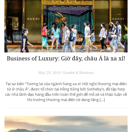
Business of Luxury: Giờ đây, châu Á là xa xỉ!
May 29, 2019 / Leader & Business
Tại sự kiện “Tương lai của ngành hàng xa xỉ: Hội nghị thương mại điện
tử ở châu Á”, được tổ chức tại Hồng Kông bởi Sotheby’s, đã tập hợp
các nhà lãnh đạo hàng đầu trên toàn thế giới để mổ xẻ và thảo luận về
thị trường thương mại điện tử đang tăng […]