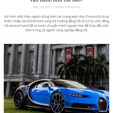
May 04, 2019 / Leader & Business
Với hơn một triệu người dùng trên các trang web như Chrono24 và sự
thâm nhập của Richemont sang thị trường đồng hồ cũ 3,5 tỷ USD, đồng
hồ second-hand đã có bước chuyển mình ngoạn mục để thay đổi cuộc
chơi trong cả ngành công nghiệp đồng hồ.