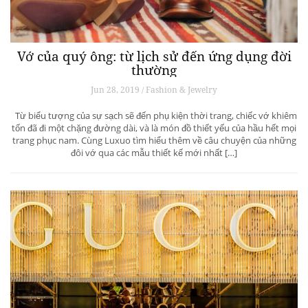
Vớ của quý ông: từ lịch sử đến ứng dụng đời
thường
Jun 28, 2019 / Fashion & Jewelry
Từ biểu tượng của sự sạch sẽ đến phụ kiện thời trang, chiếc vớ khiêm
tốn đã đi một chặng đường dài, và là món đồ thiết yếu của hầu hết mọi
trang phục nam. Cùng Luxuo tìm hiểu thêm về câu chuyện của những
đôi vớ qua các mẫu thiết kế mới nhất […]