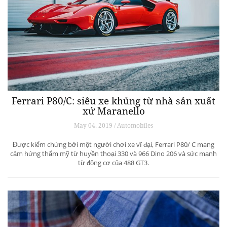
Ferrari P80/C: siêu xe khủng từ ​​nhà sản xuất
xứ Maranello
May 04, 2019 / Automobiles
Được kiểm chứng bởi một người chơi xe vĩ đại, Ferrari P80/ C mang
cảm hứng thẩm mỹ từ huyền thoại 330 và 966 Dino 206 và sức mạnh
từ động cơ của 488 GT3.