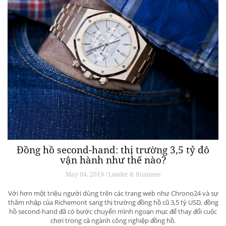
Đồng hồ second-hand: thị trường 3,5 tỷ đô
vận hành như thế nào?
May 04, 2019 / Leader & Business
Với hơn một triệu người dùng trên các trang web như Chrono24 và sự
thâm nhập của Richemont sang thị trường đồng hồ cũ 3,5 tỷ USD, đồng
hồ second-hand đã có bước chuyển mình ngoạn mục để thay đổi cuộc
chơi trong cả ngành công nghiệp đồng hồ.