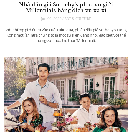
Nhà đấu giá Sotheby’s phục vụ giới
Millennials bằng dịch vụ xa xỉ
Jan 09, 2020 / ART & CULTURE
Với những gì diễn ra vào cuối tuần qua, phiên đấu giá Sotheby’s Hong
Kong một lần nữa chứng tỏ là một sự kiện đáng nhớ, đặc biệt với thế
hệ người mua trẻ tuổi (Millennial).