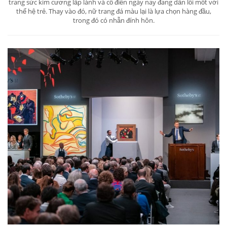
trang sức kim cương lấp lánh và cổ điển ngày nay đang dần lỗi mốt với
thế hệ trẻ. Thay vào đó, nữ trang đá màu lại là lựa chọn hàng đầu,
trong đó có nhẫn đính hôn.