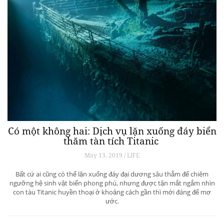
Có một không hai: Dịch vụ lặn xuống đáy biển
thăm tàn tích Titanic
May 13, 2019 / LIFE
Bất cứ ai cũng có thể lặn xuống đáy đại dương sâu thẳm để chiêm
ngưỡng hệ sinh vật biển phong phú, nhưng được tận mắt ngắm nhìn
con tàu Titanic huyền thoại ở khoảng cách gần thì mới đáng để mơ
ước.