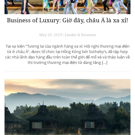
Business of Luxury: Giờ đây, châu Á là xa xỉ!
May 29, 2019 / Leader & Business
Tại sự kiện “Tương lai của ngành hàng xa xỉ: Hội nghị thương mại điện
tử ở châu Á”, được tổ chức tại Hồng Kông bởi Sotheby’s, đã tập hợp
các nhà lãnh đạo hàng đầu trên toàn thế giới để mổ xẻ và thảo luận về
thị trường thương mại điện tử đang tăng […]