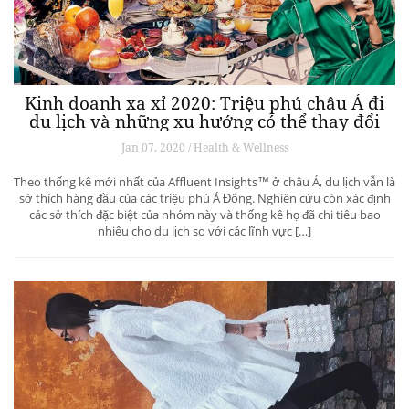
Kinh doanh xa xỉ 2020: Triệu phú châu Á đi
du lịch và những xu hướng có thể thay đổi
ngành du lịch thượng lưu
Jan 07, 2020 / Health & Wellness
Theo thống kê mới nhất của Affluent Insights™ ở châu Á, du lịch vẫn là
sở thích hàng đầu của các triệu phú Á Đông. Nghiên cứu còn xác định
các sở thích đặc biệt của nhóm này và thống kê họ đã chi tiêu bao
nhiêu cho du lịch so với các lĩnh vực […]