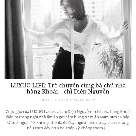
LUXUO LIFE: Trò chuyện cùng bà chủ nhà
hàng Khoái – chị Diệp Nguyễn
Aug 05, 2019 / DINING LIBRARY
Cuộc gặp của LUXUO Ladies và chị Diệp Nguyễn – chủ nhà hàng Khoái
diễn ra trong ngôi nhà ấm áp gợi cảm hứng từ miền Nam nước Pháp.
Ở tuổi ngoài 40, khi mọi thứ đã đủ đầy, người phụ nữ ấy chia sẻ rằng
nếu cách đây hơn hai thập kỷ không tham […]