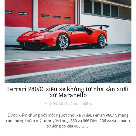
Ferrari P80/C: siêu xe khủng từ ​​nhà sản xuất
xứ Maranello
May 04, 2019 / Automobiles
Được kiểm chứng bởi một người chơi xe vĩ đại, Ferrari P80/ C mang
cảm hứng thẩm mỹ từ huyền thoại 330 và 966 Dino 206 và sức mạnh
từ động cơ của 488 GT3.