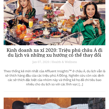
Kinh doanh xa xỉ 2020: Triệu phú châu Á đi
du lịch và những xu hướng có thể thay đổi
ngành du lịch thượng lưu
Jan 07, 2020 / Health & Wellness
Theo thống kê mới nhất của Affluent Insights™ ở châu Á, du lịch vẫn là
sở thích hàng đầu của các triệu phú Á Đông. Nghiên cứu còn xác định
các sở thích đặc biệt của nhóm này và thống kê họ đã chi tiêu bao
nhiêu cho du lịch so với các lĩnh vực […]