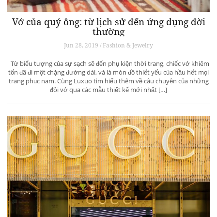
Vớ của quý ông: từ lịch sử đến ứng dụng đời
thường
Jun 28, 2019 / Fashion & Jewelry
Từ biểu tượng của sự sạch sẽ đến phụ kiện thời trang, chiếc vớ khiêm
tốn đã đi một chặng đường dài, và là món đồ thiết yếu của hầu hết mọi
trang phục nam. Cùng Luxuo tìm hiểu thêm về câu chuyện của những
đôi vớ qua các mẫu thiết kế mới nhất […]