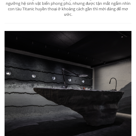
ngưỡng hệ sinh vật biển phong phú, nhưng được tận mắt ngắm nhìn
con tàu Titanic huyền thoại ở khoảng cách gần thì mới đáng để mơ
ước.