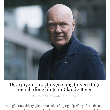
Độc quyền: Trò chuyện cùng huyền thoại
ngành đồng hồ Jean-Claude Biver
Apr 24, 2021 / Leader & Business
Sau gần nửa thế kỷ gắn bó với nền công nghiệp đồng hồ, chiến lược
gia Jean-Claude Biver mới đây đã chia sẻ về tầm nhìn cá nhân để lèo lái