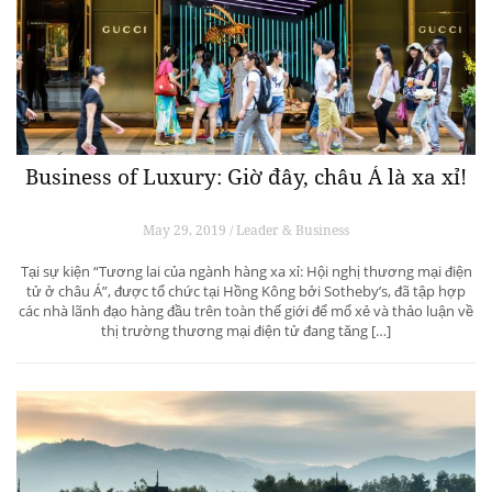
Business of Luxury: Giờ đây, châu Á là xa xỉ!
May 29, 2019 / Leader & Business
Tại sự kiện “Tương lai của ngành hàng xa xỉ: Hội nghị thương mại điện
tử ở châu Á”, được tổ chức tại Hồng Kông bởi Sotheby’s, đã tập hợp
các nhà lãnh đạo hàng đầu trên toàn thế giới để mổ xẻ và thảo luận về
thị trường thương mại điện tử đang tăng […]