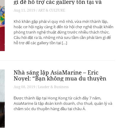
gì để hỗ trợ các gallery tồn tại và
phát triển? – Phần 1
Aug 11, 2019 / ART & CULTURE
Khó khăn gặp phải vì quy mô nhỏ, vừa mới thành lập,
hoặc cơ hội ngày càng ít đến từ hội chợ nghệ thuật khiến
phòng tranh nghệ thuật đứng trước nhiều thách thức.
Câu hỏi đặt ra là, những nhà sưu tầm cần phải làm gì để
hỗ trợ để các gallery tồn tại […]
Nhà sáng lập AsiaMarine – Eric
Noyel: “Bạn không mua du thuyền
để đầu tư sinh lời”
Aug 08, 2019 / Leader & Business
Được thành lập tại Hong Kong từ cách đây 7 năm,
AsiaMarine là tập đoàn kinh doanh, cho thuê, quản lý và
chăm sóc du thuyền hàng đầu tại châu Á.