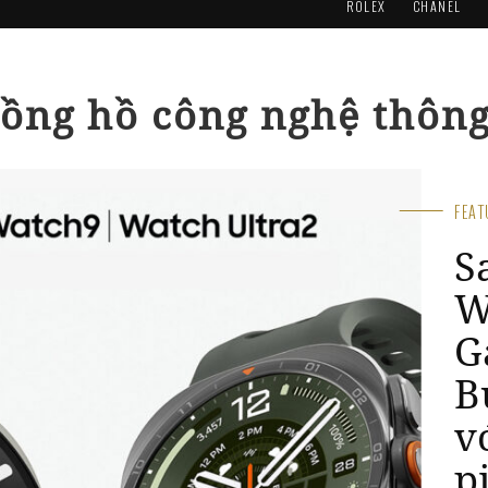
ROLEX
CHANEL
đồng hồ công nghệ thôn
FE
S
s
c
W
s
đ