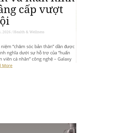
guyên wellness
hông minh
 01, 2025 / Health & Wellness
ái niệm “chăm sóc bản thân” dần được
 định nghĩa dưới sự hỗ trợ của “huấn
yện viên cá nhân” công nghệ – Galaxy
tch8.
ad More