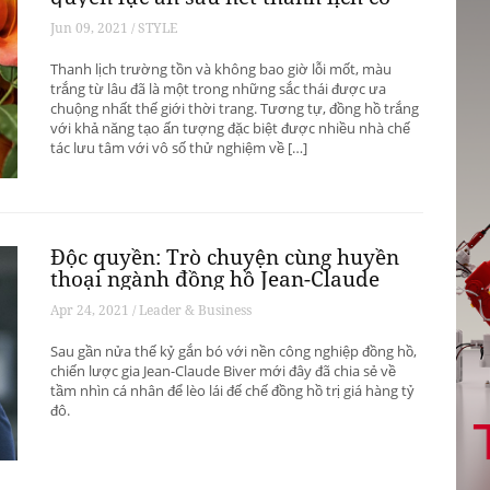
hữu
Jun 09, 2021 / STYLE
Thanh lịch trường tồn và không bao giờ lỗi mốt, màu
trắng từ lâu đã là một trong những sắc thái được ưa
chuộng nhất thế giới thời trang. Tương tự, đồng hồ trắng
với khả năng tạo ấn tượng đặc biệt được nhiều nhà chế
tác lưu tâm với vô số thử nghiệm về […]
Độc quyền: Trò chuyện cùng huyền
thoại ngành đồng hồ Jean-Claude
Biver
Apr 24, 2021 / Leader & Business
Sau gần nửa thế kỷ gắn bó với nền công nghiệp đồng hồ,
chiến lược gia Jean-Claude Biver mới đây đã chia sẻ về
tầm nhìn cá nhân để lèo lái đế chế đồng hồ trị giá hàng tỷ
đô.