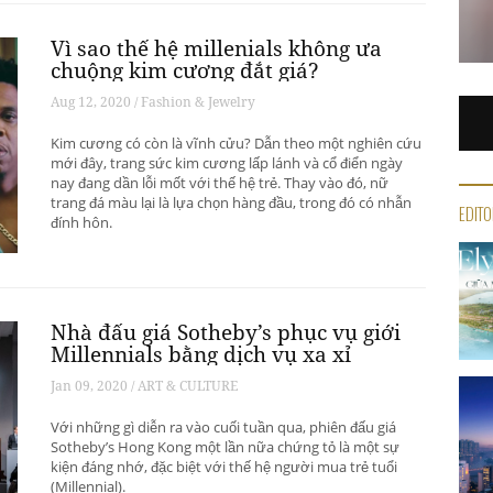
Vì sao thế hệ millenials không ưa
chuộng kim cương đắt giá?
Aug 12, 2020 / Fashion & Jewelry
Kim cương có còn là vĩnh cửu? Dẫn theo một nghiên cứu
mới đây, trang sức kim cương lấp lánh và cổ điển ngày
nay đang dần lỗi mốt với thế hệ trẻ. Thay vào đó, nữ
trang đá màu lại là lựa chọn hàng đầu, trong đó có nhẫn
EDITO
đính hôn.
Nhà đấu giá Sotheby’s phục vụ giới
Millennials bằng dịch vụ xa xỉ
Jan 09, 2020 / ART & CULTURE
Với những gì diễn ra vào cuối tuần qua, phiên đấu giá
Sotheby’s Hong Kong một lần nữa chứng tỏ là một sự
kiện đáng nhớ, đặc biệt với thế hệ người mua trẻ tuổi
(Millennial).