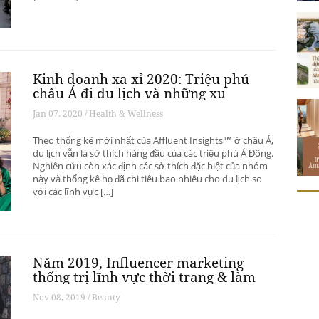
Kinh doanh xa xỉ 2020: Triệu phú
châu Á đi du lịch và những xu
hướng có thể thay đổi ngành du
Jan 07, 2020 / Health & Wellness
lịch thượng lưu
Theo thống kê mới nhất của Affluent Insights™ ở châu Á,
du lịch vẫn là sở thích hàng đầu của các triệu phú Á Đông.
Nghiên cứu còn xác định các sở thích đặc biệt của nhóm
này và thống kê họ đã chi tiêu bao nhiêu cho du lịch so
với các lĩnh vực […]
Năm 2019, Influencer marketing
thống trị lĩnh vực thời trang & làm
đẹp
Nov 08, 2019 / Beauty