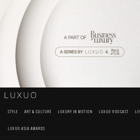
STYLE
ART & CULTURE
LUXURY IN MOTION
LUXUO VODCAST
LI
LUXUO ASIA AWARDS