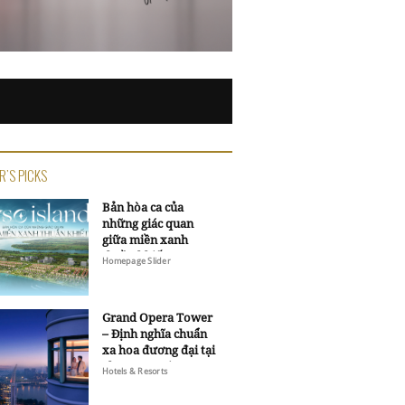
R'S PICKS
Bản hòa ca của
những giác quan
giữa miền xanh
thuần khiết
Homepage Slider
Grand Opera Tower
– Định nghĩa chuẩn
xa hoa đương đại tại
Sheraton Saigon
Hotels & Resorts
Grand Opera Hotel