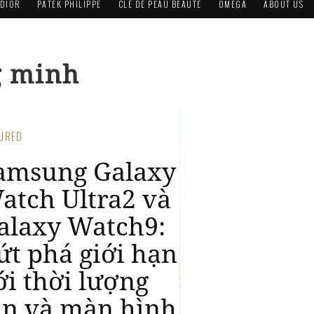
DIOR
PATEK PHILIPPE
CLÉ DE PEAU BEAUTÉ
OMEGA
ABOUT US
g minh
ATURED
ống tinh gọn,
ống lành mạnh
ùng Galaxy
atch8: Chăm
óc cơ thể chủ
ộng trong kỷ