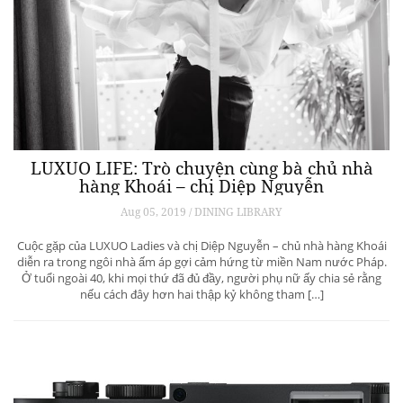
LUXUO LIFE: Trò chuyện cùng bà chủ nhà
hàng Khoái – chị Diệp Nguyễn
Aug 05, 2019 / DINING LIBRARY
Cuộc gặp của LUXUO Ladies và chị Diệp Nguyễn – chủ nhà hàng Khoái
diễn ra trong ngôi nhà ấm áp gợi cảm hứng từ miền Nam nước Pháp.
Ở tuổi ngoài 40, khi mọi thứ đã đủ đầy, người phụ nữ ấy chia sẻ rằng
nếu cách đây hơn hai thập kỷ không tham […]