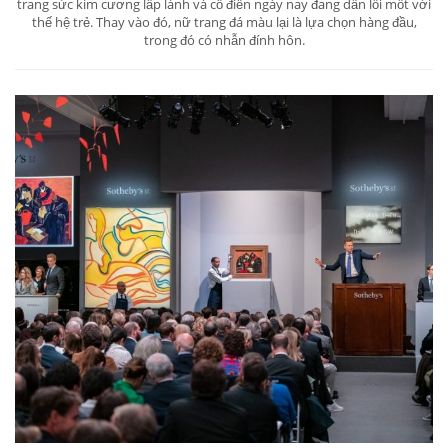
trang sức kim cương lấp lánh và cổ điển ngày nay đang dần lỗi mốt với
thế hệ trẻ. Thay vào đó, nữ trang đá màu lại là lựa chọn hàng đầu,
trong đó có nhẫn đính hôn.