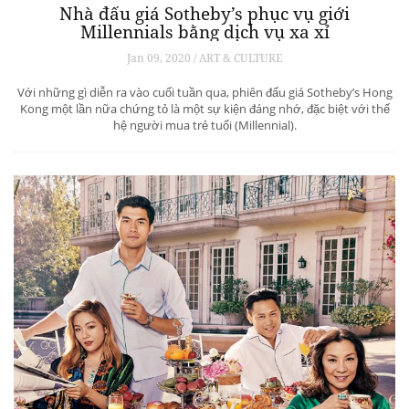
Nhà đấu giá Sotheby’s phục vụ giới
Millennials bằng dịch vụ xa xỉ
Jan 09, 2020 / ART & CULTURE
Với những gì diễn ra vào cuối tuần qua, phiên đấu giá Sotheby’s Hong
Kong một lần nữa chứng tỏ là một sự kiện đáng nhớ, đặc biệt với thế
hệ người mua trẻ tuổi (Millennial).