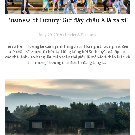
Business of Luxury: Giờ đây, châu Á là xa xỉ!
May 29, 2019 / Leader & Business
Tại sự kiện “Tương lai của ngành hàng xa xỉ: Hội nghị thương mại điện
tử ở châu Á”, được tổ chức tại Hồng Kông bởi Sotheby’s, đã tập hợp
các nhà lãnh đạo hàng đầu trên toàn thế giới để mổ xẻ và thảo luận về
thị trường thương mại điện tử đang tăng […]