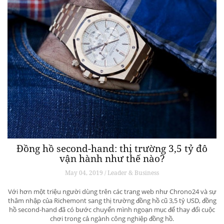
Đồng hồ second-hand: thị trường 3,5 tỷ đô
vận hành như thế nào?
May 04, 2019 / Leader & Business
Với hơn một triệu người dùng trên các trang web như Chrono24 và sự
thâm nhập của Richemont sang thị trường đồng hồ cũ 3,5 tỷ USD, đồng
hồ second-hand đã có bước chuyển mình ngoạn mục để thay đổi cuộc
chơi trong cả ngành công nghiệp đồng hồ.