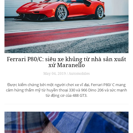
Ferrari P80/C: siêu xe khủng từ ​​nhà sản xuất
xứ Maranello
May 04, 2019 / Automobiles
Được kiểm chứng bởi một người chơi xe vĩ đại, Ferrari P80/ C mang
cảm hứng thẩm mỹ từ huyền thoại 330 và 966 Dino 206 và sức mạnh
từ động cơ của 488 GT3.