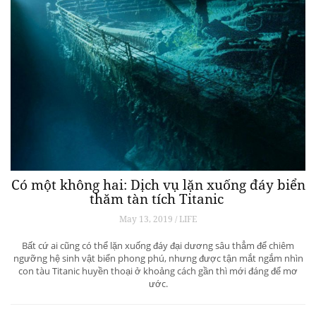
Có một không hai: Dịch vụ lặn xuống đáy biển
thăm tàn tích Titanic
May 13, 2019 / LIFE
Bất cứ ai cũng có thể lặn xuống đáy đại dương sâu thẳm để chiêm
ngưỡng hệ sinh vật biển phong phú, nhưng được tận mắt ngắm nhìn
con tàu Titanic huyền thoại ở khoảng cách gần thì mới đáng để mơ
ước.