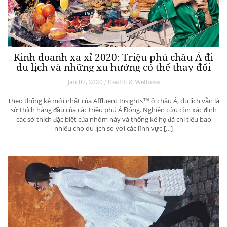
Kinh doanh xa xỉ 2020: Triệu phú châu Á đi
du lịch và những xu hướng có thể thay đổi
ngành du lịch thượng lưu
Jan 07, 2020 / Health & Wellness
Theo thống kê mới nhất của Affluent Insights™ ở châu Á, du lịch vẫn là
sở thích hàng đầu của các triệu phú Á Đông. Nghiên cứu còn xác định
các sở thích đặc biệt của nhóm này và thống kê họ đã chi tiêu bao
nhiêu cho du lịch so với các lĩnh vực […]