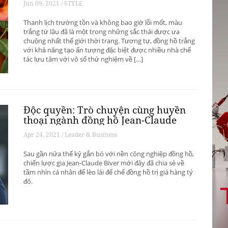
Jun 09, 2021 / STYLE
Thanh lịch trường tồn và không bao giờ lỗi mốt, màu
trắng từ lâu đã là một trong những sắc thái được ưa
chuộng nhất thế giới thời trang. Tương tự, đồng hồ trắng
với khả năng tạo ấn tượng đặc biệt được nhiều nhà chế
tác lưu tâm với vô số thử nghiệm về […]
Độc quyền: Trò chuyện cùng huyền
thoại ngành đồng hồ Jean-Claude
Biver
Apr 24, 2021 / Leader & Business
Sau gần nửa thế kỷ gắn bó với nền công nghiệp đồng hồ,
chiến lược gia Jean-Claude Biver mới đây đã chia sẻ về
tầm nhìn cá nhân để lèo lái đế chế đồng hồ trị giá hàng tỷ
đô.