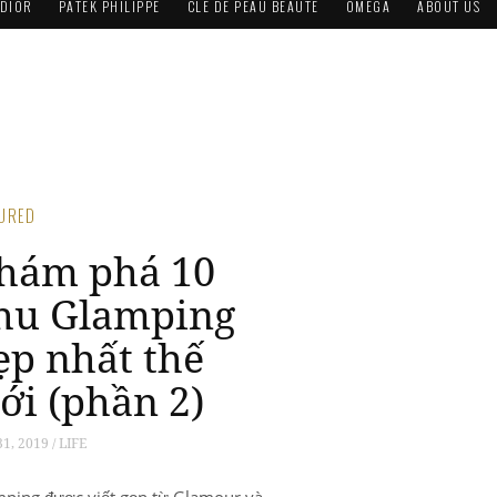
DIOR
PATEK PHILIPPE
CLÉ DE PEAU BEAUTÉ
OMEGA
ABOUT US
TURED
hám phá 10
hu Glamping
ẹp nhất thế
iới (phần 2)
1, 2019 / LIFE
ping được viết gọn từ Glamour và