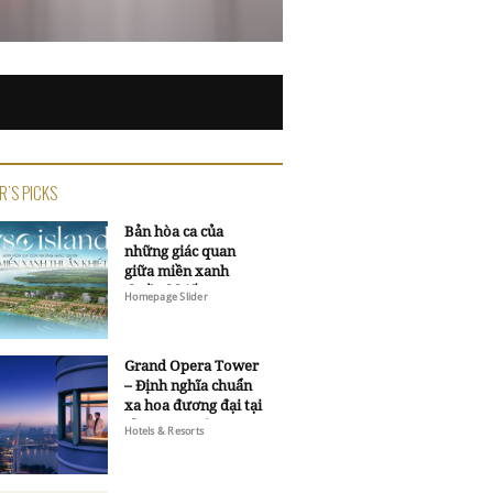
R'S PICKS
Bản hòa ca của
những giác quan
giữa miền xanh
thuần khiết
Homepage Slider
Grand Opera Tower
– Định nghĩa chuẩn
xa hoa đương đại tại
Sheraton Saigon
Hotels & Resorts
Grand Opera Hotel