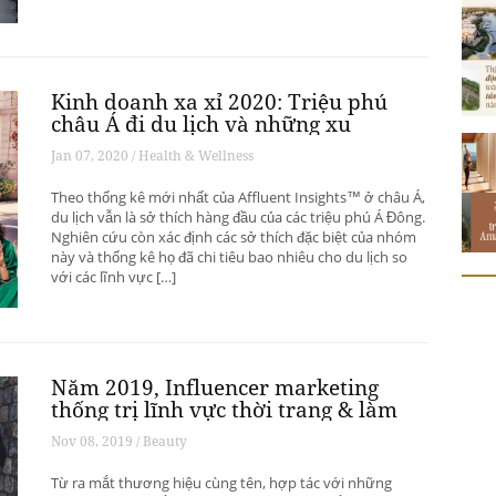
Kinh doanh xa xỉ 2020: Triệu phú
châu Á đi du lịch và những xu
hướng có thể thay đổi ngành du
Jan 07, 2020 / Health & Wellness
lịch thượng lưu
Theo thống kê mới nhất của Affluent Insights™ ở châu Á,
du lịch vẫn là sở thích hàng đầu của các triệu phú Á Đông.
Nghiên cứu còn xác định các sở thích đặc biệt của nhóm
này và thống kê họ đã chi tiêu bao nhiêu cho du lịch so
với các lĩnh vực […]
Năm 2019, Influencer marketing
thống trị lĩnh vực thời trang & làm
đẹp
Nov 08, 2019 / Beauty
Từ ra mắt thương hiệu cùng tên, hợp tác với những