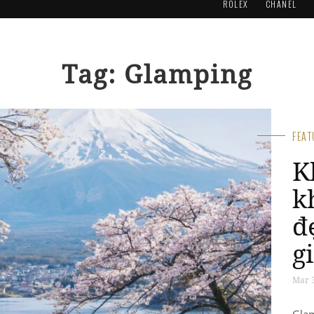
ROLEX
CHANEL
Tag: Glamping
FEA
K
k
đ
g
Mar 3
Glam