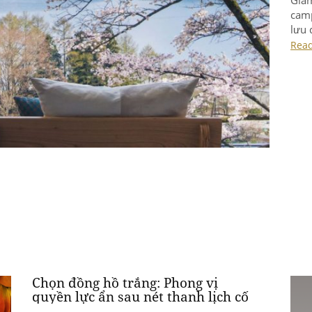
camp
lưu 
nhiê
Rea
mà 
phá 
Chọn đồng hồ trắng: Phong vị
quyền lực ẩn sau nét thanh lịch cố
hữu