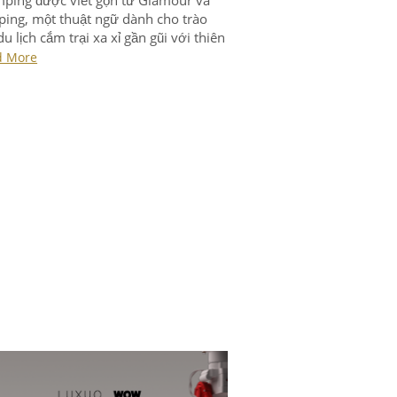
ing, một thuật ngữ dành cho trào
du lịch cắm trại xa xỉ gần gũi với thiên
n. Dưới đây là 5 điểm đến Glamping
d More
LUXUO gợi ý cho hành trình khám
thế giới của riêng bạn.