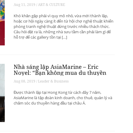
phát triển? – Phần 1
Aug 11, 2019 / ART & CULTURE
Khó khăn gặp phải vì quy mô nhỏ, vừa mới thành lập,
hoặc cơ hội ngày càng ít đến từ hội chợ nghệ thuật khiến
phòng tranh nghệ thuật đứng trước nhiều thách thức.
Câu hỏi đặt ra là, những nhà sưu tầm cần phải làm gì để
hỗ trợ để các gallery tồn tại […]
Nhà sáng lập AsiaMarine – Eric
Noyel: “Bạn không mua du thuyền
để đầu tư sinh lời”
Aug 08, 2019 / Leader & Business
Được thành lập tại Hong Kong từ cách đây 7 năm,
AsiaMarine là tập đoàn kinh doanh, cho thuê, quản lý và
chăm sóc du thuyền hàng đầu tại châu Á.