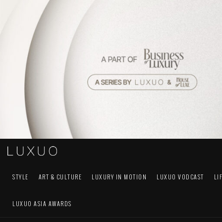
STYLE
ART & CULTURE
LUXURY IN MOTION
LUXUO VODCAST
LI
LUXUO ASIA AWARDS