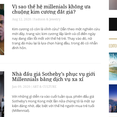
Vì sao thế hệ millenials không ưa
chuộng kim cương đắt giá?
Aug 12, 2020 / Fashion & Jewelry
Kim cương có còn là vĩnh cửu? Dẫn theo một nghiên cứu
mới đây, trang sức kim cương lấp lánh và cổ điển ngày
nay đang dần lỗi mốt với thế hệ trẻ. Thay vào đó, nữ
trang đá màu lại là lựa chọn hàng đầu, trong đó có nhẫn
EDITO
đính hôn.
Nhà đấu giá Sotheby’s phục vụ giới
Millennials bằng dịch vụ xa xỉ
Jan 09, 2020 / ART & CULTURE
Với những gì diễn ra vào cuối tuần qua, phiên đấu giá
Sotheby’s Hong Kong một lần nữa chứng tỏ là một sự
kiện đáng nhớ, đặc biệt với thế hệ người mua trẻ tuổi
(Millennial).