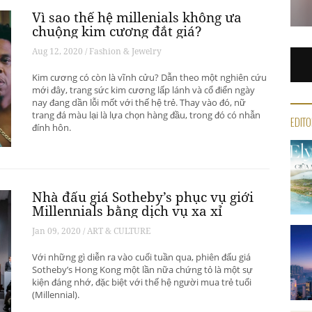
Vì sao thế hệ millenials không ưa
chuộng kim cương đắt giá?
Aug 12, 2020 / Fashion & Jewelry
Kim cương có còn là vĩnh cửu? Dẫn theo một nghiên cứu
mới đây, trang sức kim cương lấp lánh và cổ điển ngày
nay đang dần lỗi mốt với thế hệ trẻ. Thay vào đó, nữ
trang đá màu lại là lựa chọn hàng đầu, trong đó có nhẫn
EDITO
đính hôn.
Nhà đấu giá Sotheby’s phục vụ giới
Millennials bằng dịch vụ xa xỉ
Jan 09, 2020 / ART & CULTURE
Với những gì diễn ra vào cuối tuần qua, phiên đấu giá
Sotheby’s Hong Kong một lần nữa chứng tỏ là một sự
kiện đáng nhớ, đặc biệt với thế hệ người mua trẻ tuổi
(Millennial).