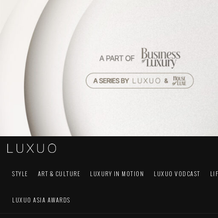
STYLE
ART & CULTURE
LUXURY IN MOTION
LUXUO VODCAST
LI
LUXUO ASIA AWARDS