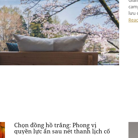
Đã đ
(Gla
gũi 
mới 
Rea
Chọn đồng hồ trắng: Phong vị
quyền lực ẩn sau nét thanh lịch cố
hữu