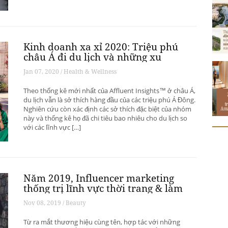
Kinh doanh xa xỉ 2020: Triệu phú
châu Á đi du lịch và những xu
hướng có thể thay đổi ngành du
Jan 07, 2020 / Health & Wellness
lịch thượng lưu
Theo thống kê mới nhất của Affluent Insights™ ở châu Á,
du lịch vẫn là sở thích hàng đầu của các triệu phú Á Đông.
Nghiên cứu còn xác định các sở thích đặc biệt của nhóm
này và thống kê họ đã chi tiêu bao nhiêu cho du lịch so
với các lĩnh vực […]
Năm 2019, Influencer marketing
thống trị lĩnh vực thời trang & làm
đẹp
Nov 08, 2019 / Beauty
Từ ra mắt thương hiệu cùng tên, hợp tác với những