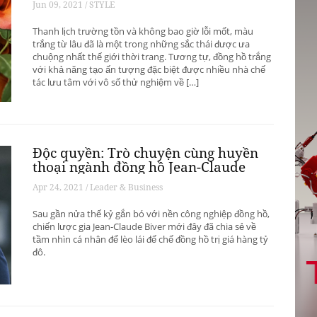
Jun 09, 2021 / STYLE
Thanh lịch trường tồn và không bao giờ lỗi mốt, màu
trắng từ lâu đã là một trong những sắc thái được ưa
chuộng nhất thế giới thời trang. Tương tự, đồng hồ trắng
với khả năng tạo ấn tượng đặc biệt được nhiều nhà chế
tác lưu tâm với vô số thử nghiệm về […]
Độc quyền: Trò chuyện cùng huyền
thoại ngành đồng hồ Jean-Claude
Biver
Apr 24, 2021 / Leader & Business
Sau gần nửa thế kỷ gắn bó với nền công nghiệp đồng hồ,
chiến lược gia Jean-Claude Biver mới đây đã chia sẻ về
tầm nhìn cá nhân để lèo lái đế chế đồng hồ trị giá hàng tỷ
đô.