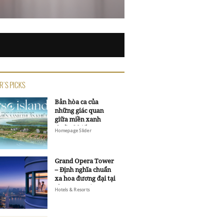
R'S PICKS
Bản hòa ca của
những giác quan
giữa miền xanh
thuần khiết
Homepage Slider
Grand Opera Tower
– Định nghĩa chuẩn
xa hoa đương đại tại
Sheraton Saigon
Hotels & Resorts
Grand Opera Hotel