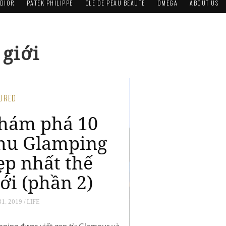
DIOR
PATEK PHILIPPE
CLÉ DE PEAU BEAUTÉ
OMEGA
ABOUT US
 giới
TURED
anderlust:
hám phá 10
hu Glamping
ẹp nhất thế
iới
8, 2019 / LIFE