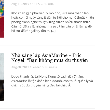
phát triển? – Phần 1
Aug 11, 2019 / ART & CULTURE
Khó khăn gặp phải vì quy mô nhỏ, vừa mới thành lập,
hoặc cơ hội ngày càng ít đến từ hội chợ nghệ thuật khiến
phòng tranh nghệ thuật đứng trước nhiều thách thức.
Câu hỏi đặt ra là, những nhà sưu tầm cần phải làm gì để
hỗ trợ để các gallery tồn tại […]
Nhà sáng lập AsiaMarine – Eric
Noyel: “Bạn không mua du thuyền
để đầu tư sinh lời”
Aug 08, 2019 / Leader & Business
Được thành lập tại Hong Kong từ cách đây 7 năm,
AsiaMarine là tập đoàn kinh doanh, cho thuê, quản lý và
chăm sóc du thuyền hàng đầu tại châu Á.