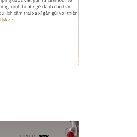
ến lúc để bạn trải nghiệm Glamping
mour + camping) – cắm trại xa xỉ gần
với thiên nhiên, một xu hướng du lịch
mẻ và độc đáo nhất hiện nay.
d More