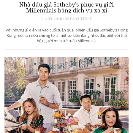
Nhà đấu giá Sotheby’s phục vụ giới
Millennials bằng dịch vụ xa xỉ
Jan 09, 2020 / ART & CULTURE
Với những gì diễn ra vào cuối tuần qua, phiên đấu giá Sotheby’s Hong
Kong một lần nữa chứng tỏ là một sự kiện đáng nhớ, đặc biệt với thế
hệ người mua trẻ tuổi (Millennial).