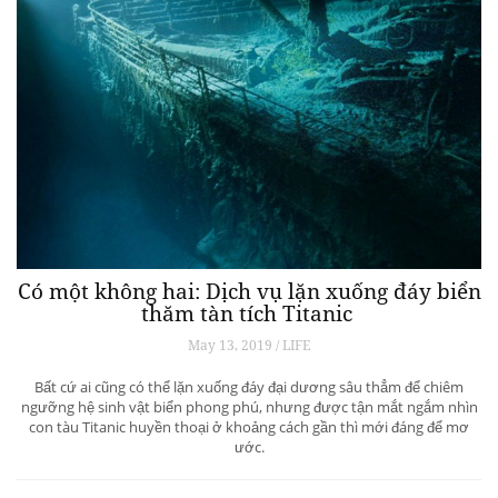
Có một không hai: Dịch vụ lặn xuống đáy biển
thăm tàn tích Titanic
May 13, 2019 / LIFE
Bất cứ ai cũng có thể lặn xuống đáy đại dương sâu thẳm để chiêm
ngưỡng hệ sinh vật biển phong phú, nhưng được tận mắt ngắm nhìn
con tàu Titanic huyền thoại ở khoảng cách gần thì mới đáng để mơ
ước.