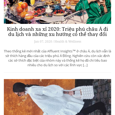
Kinh doanh xa xỉ 2020: Triệu phú châu Á đi
du lịch và những xu hướng có thể thay đổi
ngành du lịch thượng lưu
Jan 07, 2020 / Health & Wellness
Theo thống kê mới nhất của Affluent Insights™ ở châu Á, du lịch vẫn là
sở thích hàng đầu của các triệu phú Á Đông. Nghiên cứu còn xác định
các sở thích đặc biệt của nhóm này và thống kê họ đã chi tiêu bao
nhiêu cho du lịch so với các lĩnh vực […]