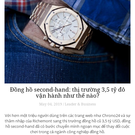
Đồng hồ second-hand: thị trường 3,5 tỷ đô
vận hành như thế nào?
May 04, 2019 / Leader & Business
Với hơn một triệu người dùng trên các trang web như Chrono24 và sự
thâm nhập của Richemont sang thị trường đồng hồ cũ 3,5 tỷ USD, đồng
hồ second-hand đã có bước chuyển mình ngoạn mục để thay đổi cuộc
chơi trong cả ngành công nghiệp đồng hồ.