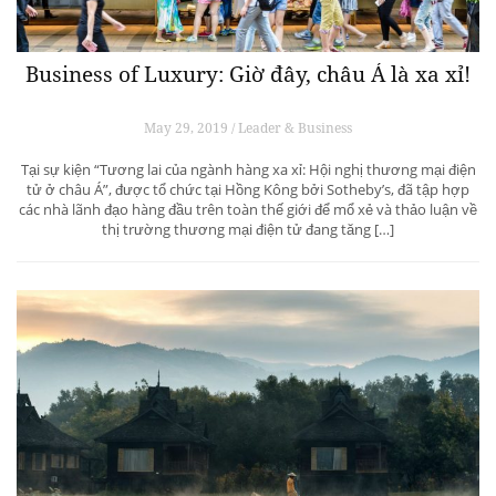
Business of Luxury: Giờ đây, châu Á là xa xỉ!
May 29, 2019 / Leader & Business
Tại sự kiện “Tương lai của ngành hàng xa xỉ: Hội nghị thương mại điện
tử ở châu Á”, được tổ chức tại Hồng Kông bởi Sotheby’s, đã tập hợp
các nhà lãnh đạo hàng đầu trên toàn thế giới để mổ xẻ và thảo luận về
thị trường thương mại điện tử đang tăng […]