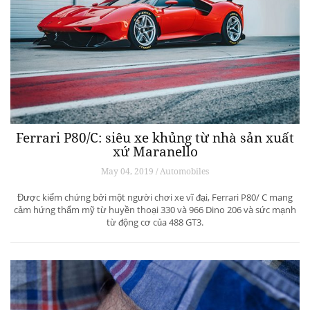
Ferrari P80/C: siêu xe khủng từ ​​nhà sản xuất
xứ Maranello
May 04, 2019 / Automobiles
Được kiểm chứng bởi một người chơi xe vĩ đại, Ferrari P80/ C mang
cảm hứng thẩm mỹ từ huyền thoại 330 và 966 Dino 206 và sức mạnh
từ động cơ của 488 GT3.