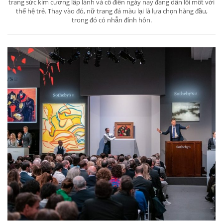
trang sức kim cương lấp lánh và cổ điển ngày nay đang dần lỗi mốt với
thế hệ trẻ. Thay vào đó, nữ trang đá màu lại là lựa chọn hàng đầu,
trong đó có nhẫn đính hôn.