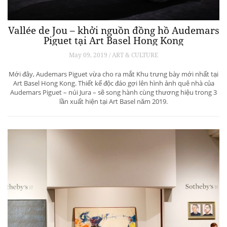
Vallée de Jou – khởi nguồn đồng hồ Audemars
Piguet tại Art Basel Hong Kong
May 09, 2019 / ART & CULTURE
Mới đây, Audemars Piguet vừa cho ra mắt Khu trưng bày mới nhất tại
Art Basel Hong Kong. Thiết kế độc đáo gợi lên hình ảnh quê nhà của
Audemars Piguet – núi Jura – sẽ song hành cùng thương hiệu trong 3
lần xuất hiện tại Art Basel năm 2019.