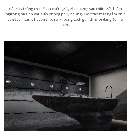
Bất cứ ai cũng có thể lặn xuống đáy đại dương sâu thẳm để chiêm
ngưỡng hệ sinh vật biển phong phú, nhưng được tận mắt ngắm nhìn
con tàu Titanic huyền thoại ở khoảng cách gần thì mới đáng để mơ
ước.