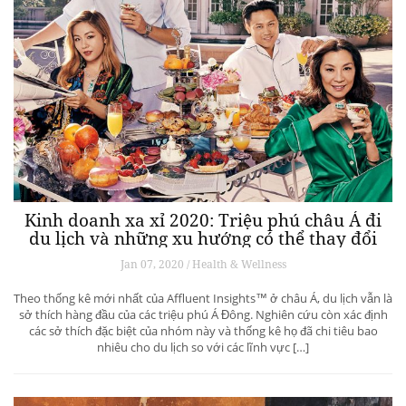
Kinh doanh xa xỉ 2020: Triệu phú châu Á đi
du lịch và những xu hướng có thể thay đổi
ngành du lịch thượng lưu
Jan 07, 2020 / Health & Wellness
Theo thống kê mới nhất của Affluent Insights™ ở châu Á, du lịch vẫn là
sở thích hàng đầu của các triệu phú Á Đông. Nghiên cứu còn xác định
các sở thích đặc biệt của nhóm này và thống kê họ đã chi tiêu bao
nhiêu cho du lịch so với các lĩnh vực […]