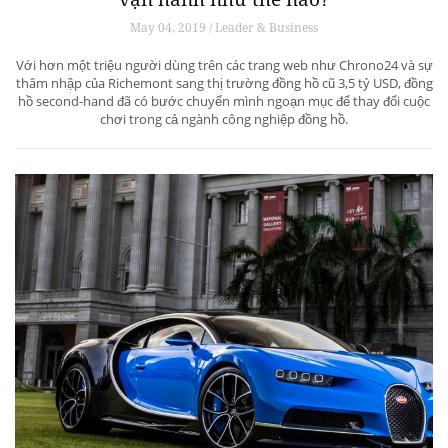
May 04, 2019 / Leader & Business
Với hơn một triệu người dùng trên các trang web như Chrono24 và sự
thâm nhập của Richemont sang thị trường đồng hồ cũ 3,5 tỷ USD, đồng
hồ second-hand đã có bước chuyển mình ngoạn mục để thay đổi cuộc
chơi trong cả ngành công nghiệp đồng hồ.