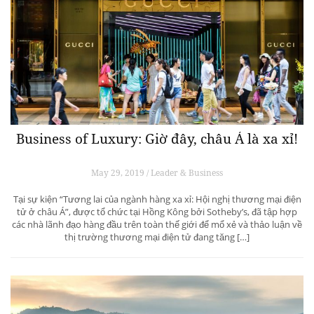
Business of Luxury: Giờ đây, châu Á là xa xỉ!
May 29, 2019 / Leader & Business
Tại sự kiện “Tương lai của ngành hàng xa xỉ: Hội nghị thương mại điện
tử ở châu Á”, được tổ chức tại Hồng Kông bởi Sotheby’s, đã tập hợp
các nhà lãnh đạo hàng đầu trên toàn thế giới để mổ xẻ và thảo luận về
thị trường thương mại điện tử đang tăng […]