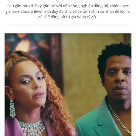
Sau gần nửa thế kỷ gắn bó với nền công nghiệp đồng hồ, chiến lược
gia Jean-Claude Biver mới đây đã chia sẻ về tầm nhìn cá nhân để lèo lái
đế chế đồng hồ trị giá hàng tỷ đô.