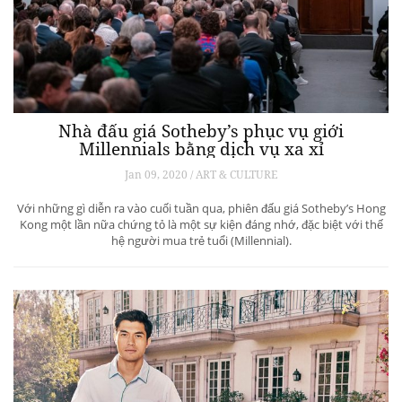
Nhà đấu giá Sotheby’s phục vụ giới
Millennials bằng dịch vụ xa xỉ
Jan 09, 2020 / ART & CULTURE
Với những gì diễn ra vào cuối tuần qua, phiên đấu giá Sotheby’s Hong
Kong một lần nữa chứng tỏ là một sự kiện đáng nhớ, đặc biệt với thế
hệ người mua trẻ tuổi (Millennial).