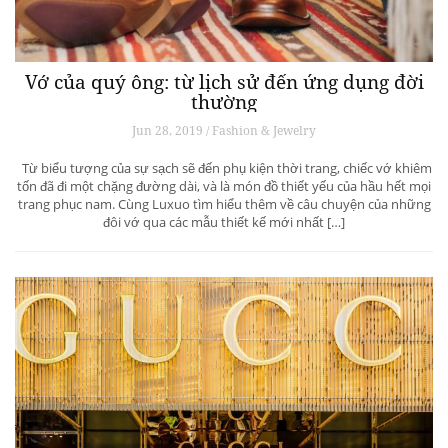
Vớ của quý ông: từ lịch sử đến ứng dụng đời
thường
Jun 28, 2019 / Fashion & Jewelry
Từ biểu tượng của sự sạch sẽ đến phụ kiện thời trang, chiếc vớ khiêm
tốn đã đi một chặng đường dài, và là món đồ thiết yếu của hầu hết mọi
trang phục nam. Cùng Luxuo tìm hiểu thêm về câu chuyện của những
đôi vớ qua các mẫu thiết kế mới nhất […]