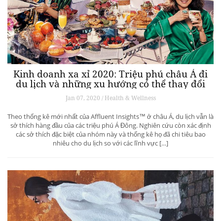
Kinh doanh xa xỉ 2020: Triệu phú châu Á đi
du lịch và những xu hướng có thể thay đổi
ngành du lịch thượng lưu
Jan 07, 2020 / Health & Wellness
Theo thống kê mới nhất của Affluent Insights™ ở châu Á, du lịch vẫn là
sở thích hàng đầu của các triệu phú Á Đông. Nghiên cứu còn xác định
các sở thích đặc biệt của nhóm này và thống kê họ đã chi tiêu bao
nhiêu cho du lịch so với các lĩnh vực […]