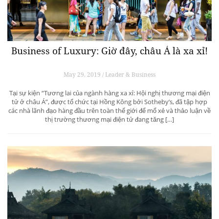
Business of Luxury: Giờ đây, châu Á là xa xỉ!
May 29, 2019 / Leader & Business
Tại sự kiện “Tương lai của ngành hàng xa xỉ: Hội nghị thương mại điện
tử ở châu Á”, được tổ chức tại Hồng Kông bởi Sotheby’s, đã tập hợp
các nhà lãnh đạo hàng đầu trên toàn thế giới để mổ xẻ và thảo luận về
thị trường thương mại điện tử đang tăng […]