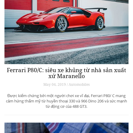
Ferrari P80/C: siêu xe khủng từ ​​nhà sản xuất
xứ Maranello
May 04, 2019 / Automobiles
Được kiểm chứng bởi một người chơi xe vĩ đại, Ferrari P80/ C mang
cảm hứng thẩm mỹ từ huyền thoại 330 và 966 Dino 206 và sức mạnh
từ động cơ của 488 GT3.