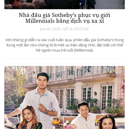
Nhà đấu giá Sotheby’s phục vụ giới
Millennials bằng dịch vụ xa xỉ
Jan 09, 2020 / ART & CULTURE
Với những gì diễn ra vào cuối tuần qua, phiên đấu giá Sotheby’s Hong
Kong một lần nữa chứng tỏ là một sự kiện đáng nhớ, đặc biệt với thế
hệ người mua trẻ tuổi (Millennial).