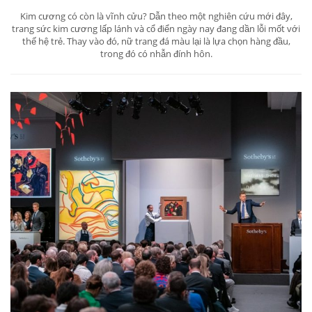
Kim cương có còn là vĩnh cửu? Dẫn theo một nghiên cứu mới đây,
trang sức kim cương lấp lánh và cổ điển ngày nay đang dần lỗi mốt với
thế hệ trẻ. Thay vào đó, nữ trang đá màu lại là lựa chọn hàng đầu,
trong đó có nhẫn đính hôn.