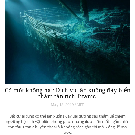
Có một không hai: Dịch vụ lặn xuống đáy biển
thăm tàn tích Titanic
May 13, 2019 / LIFE
Bất cứ ai cũng có thể lặn xuống đáy đại dương sâu thẳm để chiêm
ngưỡng hệ sinh vật biển phong phú, nhưng được tận mắt ngắm nhìn
con tàu Titanic huyền thoại ở khoảng cách gần thì mới đáng để mơ
ước.