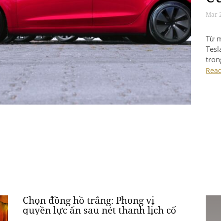
Mar 2
Từ m
Tesl
tron
thời
Rea
lược
đườn
nhiề
Chọn đồng hồ trắng: Phong vị
quyền lực ẩn sau nét thanh lịch cố
hữu