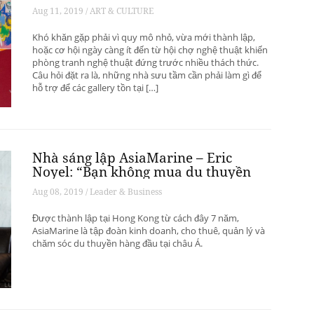
phát triển? – Phần 1
Aug 11, 2019 / ART & CULTURE
Khó khăn gặp phải vì quy mô nhỏ, vừa mới thành lập,
hoặc cơ hội ngày càng ít đến từ hội chợ nghệ thuật khiến
phòng tranh nghệ thuật đứng trước nhiều thách thức.
Câu hỏi đặt ra là, những nhà sưu tầm cần phải làm gì để
hỗ trợ để các gallery tồn tại […]
Nhà sáng lập AsiaMarine – Eric
Noyel: “Bạn không mua du thuyền
để đầu tư sinh lời”
Aug 08, 2019 / Leader & Business
Được thành lập tại Hong Kong từ cách đây 7 năm,
AsiaMarine là tập đoàn kinh doanh, cho thuê, quản lý và
chăm sóc du thuyền hàng đầu tại châu Á.