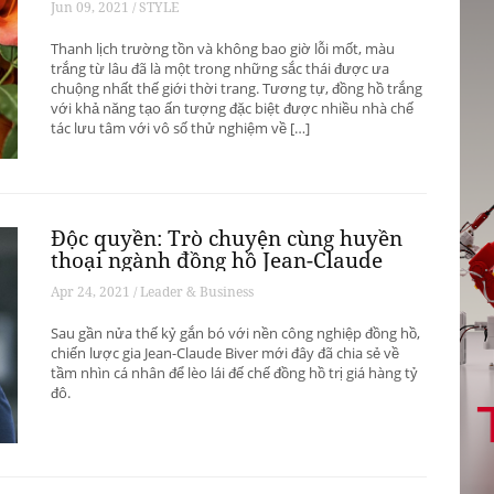
Jun 09, 2021 / STYLE
Thanh lịch trường tồn và không bao giờ lỗi mốt, màu
trắng từ lâu đã là một trong những sắc thái được ưa
chuộng nhất thế giới thời trang. Tương tự, đồng hồ trắng
với khả năng tạo ấn tượng đặc biệt được nhiều nhà chế
tác lưu tâm với vô số thử nghiệm về […]
Độc quyền: Trò chuyện cùng huyền
thoại ngành đồng hồ Jean-Claude
Biver
Apr 24, 2021 / Leader & Business
Sau gần nửa thế kỷ gắn bó với nền công nghiệp đồng hồ,
chiến lược gia Jean-Claude Biver mới đây đã chia sẻ về
tầm nhìn cá nhân để lèo lái đế chế đồng hồ trị giá hàng tỷ
đô.