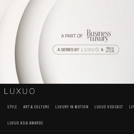
STYLE
ART & CULTURE
LUXURY IN MOTION
LUXUO VODCAST
LI
LUXUO ASIA AWARDS