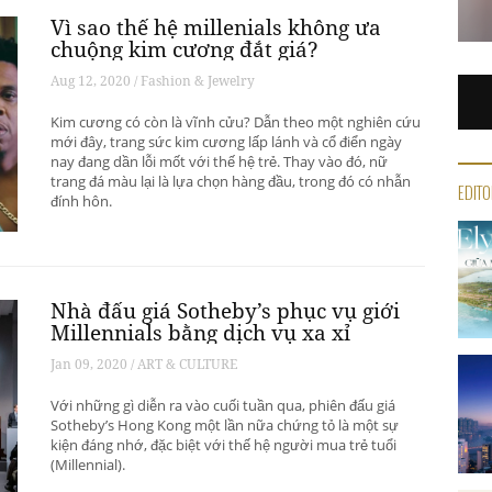
Vì sao thế hệ millenials không ưa
chuộng kim cương đắt giá?
Aug 12, 2020 / Fashion & Jewelry
Kim cương có còn là vĩnh cửu? Dẫn theo một nghiên cứu
mới đây, trang sức kim cương lấp lánh và cổ điển ngày
nay đang dần lỗi mốt với thế hệ trẻ. Thay vào đó, nữ
trang đá màu lại là lựa chọn hàng đầu, trong đó có nhẫn
EDITO
đính hôn.
Nhà đấu giá Sotheby’s phục vụ giới
Millennials bằng dịch vụ xa xỉ
Jan 09, 2020 / ART & CULTURE
Với những gì diễn ra vào cuối tuần qua, phiên đấu giá
Sotheby’s Hong Kong một lần nữa chứng tỏ là một sự
kiện đáng nhớ, đặc biệt với thế hệ người mua trẻ tuổi
(Millennial).