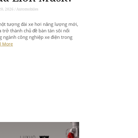
0, 2026 / Automobiles
ột tượng đài xe hơi năng lượng mới,
a trở thành chủ đề bàn tán sôi nổi
g ngành công nghiệp xe điện trong
 gian qua, khi những thay đổi chiến
d More
 cho thấy hãng không còn đi theo con
g sản xuất ô tô. Điều này đặt ra
u nghi vấn về […]