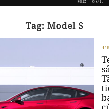
ROLEX
CHANEL
Tag: Model S
FEA
T
s
T
t
b
c