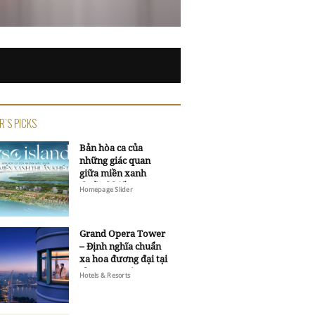
R'S PICKS
Bản hòa ca của
những giác quan
giữa miền xanh
thuần khiết
Homepage Slider
Grand Opera Tower
– Định nghĩa chuẩn
xa hoa đương đại tại
Sheraton Saigon
Hotels & Resorts
Grand Opera Hotel