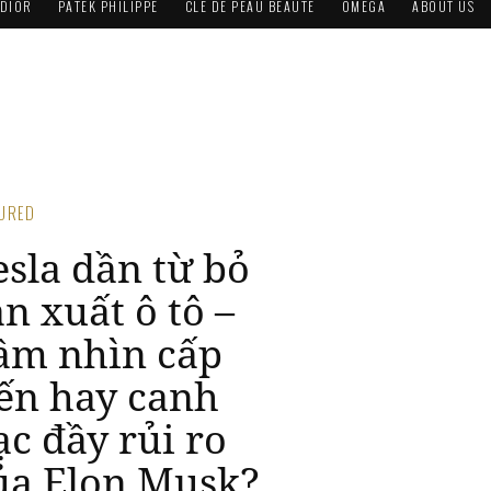
DIOR
PATEK PHILIPPE
CLÉ DE PEAU BEAUTÉ
OMEGA
ABOUT US
TURED
esla dần từ bỏ
ản xuất ô tô –
ầm nhìn cấp
iến hay canh
ạc đầy rủi ro
ủa Elon Musk?