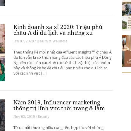
Kinh doanh xa xỉ 2020: Triệu phú
châu Á đi du lịch và những xu
hướng có thể thay đổi ngành du
Jan 07, 2020 / Health & Wellness
lịch thượng lưu
Theo thống kê mới nhất của Affluent Insights™ ở châu Á,
du lịch vẫn là sở thích hàng đầu của các triệu phú Á Đông.
Nghiên cứu còn xác định các sở thích đặc biệt của nhóm
này và thống kê họ đã chi tiêu bao nhiêu cho du lịch so
với các lĩnh vực […]
Năm 2019, Influencer marketing
thống trị lĩnh vực thời trang & làm
đẹp
Nov 08, 2019 / Beauty
Từ ra mắt thương hiệu cùng tên, hợp tác với những