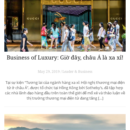
Business of Luxury: Giờ đây, châu Á là xa xỉ!
May 29, 2019 / Leader & Business
Tại sự kiện “Tương lai của ngành hàng xa xỉ: Hội nghị thương mại điện
tử ở châu Á”, được tổ chức tại Hồng Kông bởi Sotheby’s, đã tập hợp
các nhà lãnh đạo hàng đầu trên toàn thế giới để mổ xẻ và thảo luận về
thị trường thương mại điện tử đang tăng […]