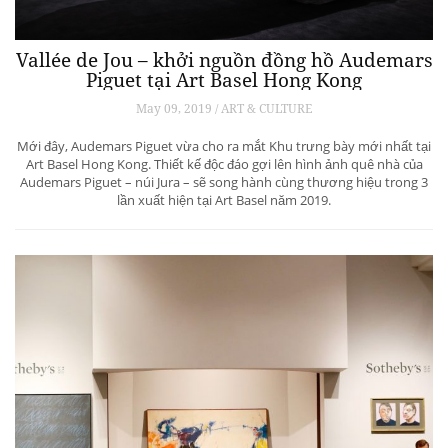
Vallée de Jou – khởi nguồn đồng hồ Audemars
Piguet tại Art Basel Hong Kong
May 09, 2019 / ART & CULTURE
Mới đây, Audemars Piguet vừa cho ra mắt Khu trưng bày mới nhất tại
Art Basel Hong Kong. Thiết kế độc đáo gợi lên hình ảnh quê nhà của
Audemars Piguet – núi Jura – sẽ song hành cùng thương hiệu trong 3
lần xuất hiện tại Art Basel năm 2019.