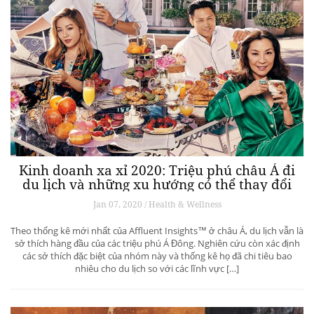
Kinh doanh xa xỉ 2020: Triệu phú châu Á đi
du lịch và những xu hướng có thể thay đổi
ngành du lịch thượng lưu
Jan 07, 2020 / Health & Wellness
Theo thống kê mới nhất của Affluent Insights™ ở châu Á, du lịch vẫn là
sở thích hàng đầu của các triệu phú Á Đông. Nghiên cứu còn xác định
các sở thích đặc biệt của nhóm này và thống kê họ đã chi tiêu bao
nhiêu cho du lịch so với các lĩnh vực […]