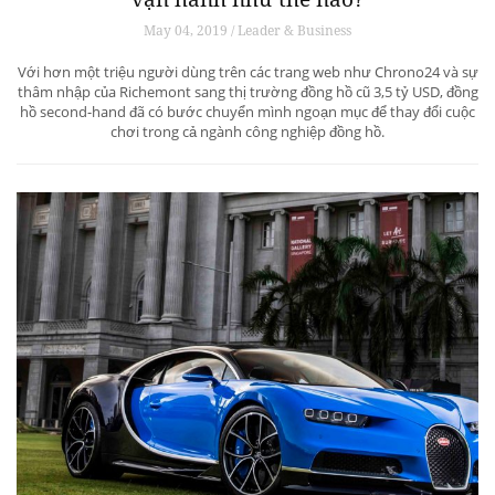
May 04, 2019 / Leader & Business
Với hơn một triệu người dùng trên các trang web như Chrono24 và sự
thâm nhập của Richemont sang thị trường đồng hồ cũ 3,5 tỷ USD, đồng
hồ second-hand đã có bước chuyển mình ngoạn mục để thay đổi cuộc
chơi trong cả ngành công nghiệp đồng hồ.