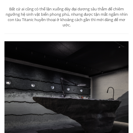
Bất cứ ai cũng có thể lặn xuống đáy đại dương sâu thẳm để chiêm
ngưỡng hệ sinh vật biển phong phú, nhưng được tận mắt ngắm nhìn
con tàu Titanic huyền thoại ở khoảng cách gần thì mới đáng để mơ
ước.