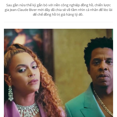
Sau gần nửa thế kỷ gắn bó với nền công nghiệp đồng hồ, chiến lược
gia Jean-Claude Biver mới đây đã chia sẻ về tầm nhìn cá nhân để lèo lái
đế chế đồng hồ trị giá hàng tỷ đô.