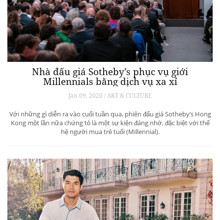
Nhà đấu giá Sotheby’s phục vụ giới
Millennials bằng dịch vụ xa xỉ
Jan 09, 2020 / ART & CULTURE
Với những gì diễn ra vào cuối tuần qua, phiên đấu giá Sotheby’s Hong
Kong một lần nữa chứng tỏ là một sự kiện đáng nhớ, đặc biệt với thế
hệ người mua trẻ tuổi (Millennial).