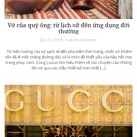
Vớ của quý ông: từ lịch sử đến ứng dụng đời
thường
Jun 28, 2019 / Fashion & Jewelry
Từ biểu tượng của sự sạch sẽ đến phụ kiện thời trang, chiếc vớ khiêm
tốn đã đi một chặng đường dài, và là món đồ thiết yếu của hầu hết mọi
trang phục nam. Cùng Luxuo tìm hiểu thêm về câu chuyện của những
đôi vớ qua các mẫu thiết kế mới nhất […]