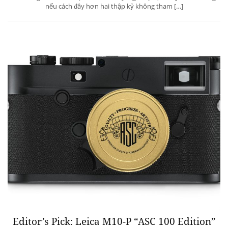
LUXUO LIFE: Trò chuyện cùng bà chủ nhà
hàng Khoái – chị Diệp Nguyễn
Aug 05, 2019 / DINING LIBRARY
Cuộc gặp của LUXUO Ladies và chị Diệp Nguyễn – chủ nhà hàng Khoái
diễn ra trong ngôi nhà ấm áp gợi cảm hứng từ miền Nam nước Pháp.
Ở tuổi ngoài 40, khi mọi thứ đã đủ đầy, người phụ nữ ấy chia sẻ rằng