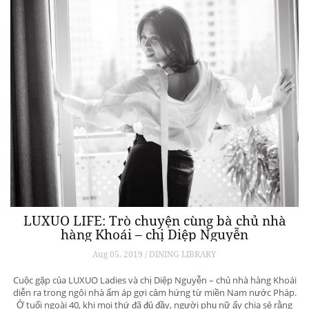
Nhà sáng lập AsiaMarine – Eric Noyel: “Bạn
không mua du thuyền để đầu tư sinh lời”
Aug 08, 2019 / Leader & Business
Được thành lập tại Hong Kong từ cách đây 7 năm, AsiaMarine là tập
đoàn kinh doanh, cho thuê, quản lý và chăm sóc du thuyền hàng đầu
tại châu Á.