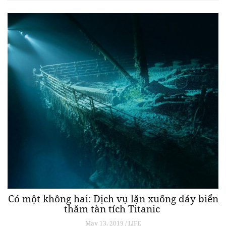
Hồ Inle ở Myanmar và 5 khách sạn mà bạn
không nên bỏ qua
May 18, 2019 / LIFE
Hồ Inle chắc chắn sẽ là một trong những điểm đến hấp dẫn nhất ở
Đông Nam Á với khung cảnh mê hoặc và hùng vĩ như một bức tranh.