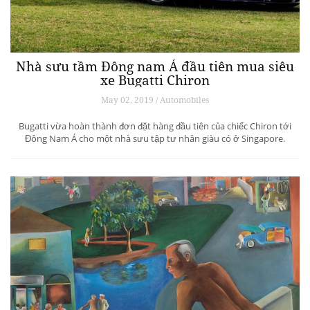
May 04, 2019 / Leader & Business
Với hơn một triệu người dùng trên các trang web như Chrono24 và sự
thâm nhập của Richemont sang thị trường đồng hồ cũ 3,5 tỷ USD, đồng
hồ second-hand đã có bước chuyển mình ngoạn mục để thay đổi cuộc
chơi trong cả ngành công nghiệp đồng hồ.