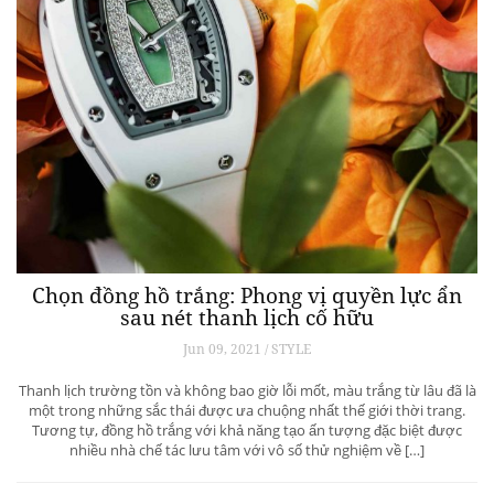
h
THE BOSS WORLD: Kết thúc hành trình
để mở ra một câu hỏi lớn
Apr 10, 2026 / Automobiles
LATEST