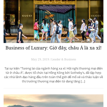
Vớ của quý ông: từ lịch sử đến ứng dụng đời
thường
Jun 28, 2019 / Fashion & Jewelry
Từ biểu tượng của sự sạch sẽ đến phụ kiện thời trang, chiếc vớ khiêm
tốn đã đi một chặng đường dài, và là món đồ thiết yếu của hầu hết mọi
trang phục nam. Cùng Luxuo tìm hiểu thêm về câu chuyện của những
đôi vớ qua các mẫu thiết kế mới nhất […]