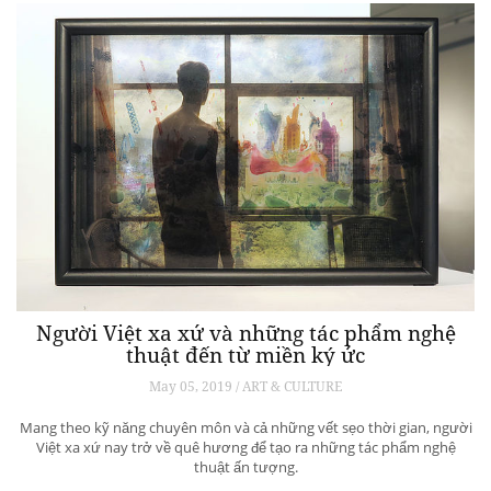
Tucson SUV – Vì sao Hyundai vẫn chậm
chân?
May 07, 2019 / Luxury In Motion
Thành thật mà nói, bạn sẽ chẳng mong đợi gì nhiều từ chiếc Hyundai
Tucson mới nếu chỉ từ cái nhìn đầu tiên.