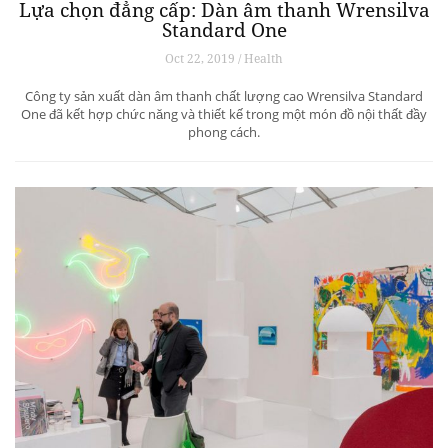
sắm xa xỉ, đến thiết kế, ra mắt sách… các ngôi sao mạng xã hội đã thu
về hàng tỷ USD trong năm 2018.