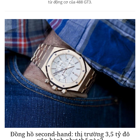
Ferrari P80/C: siêu xe khủng từ ​​nhà sản xuất
xứ Maranello
May 04, 2019 / Automobiles
Được kiểm chứng bởi một người chơi xe vĩ đại, Ferrari P80/ C mang
cảm hứng thẩm mỹ từ huyền thoại 330 và 966 Dino 206 và sức mạnh