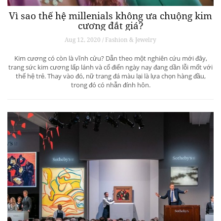
Sau gần nửa thế kỷ gắn bó với nền công nghiệp đồng hồ, chiến lược
gia Jean-Claude Biver mới đây đã chia sẻ về tầm nhìn cá nhân để lèo lái
đế chế đồng hồ trị giá hàng tỷ đô.