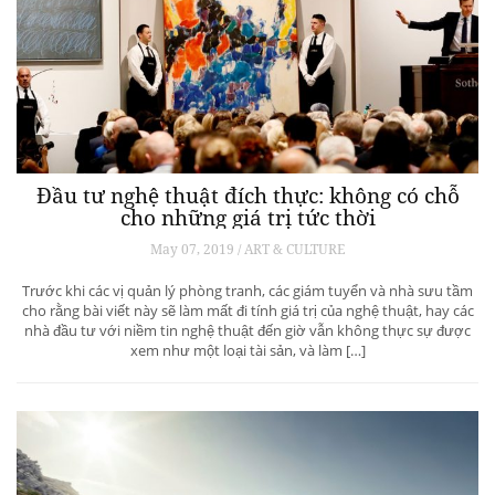
Vallée de Jou – khởi nguồn đồng hồ Audemars
Piguet tại Art Basel Hong Kong
May 09, 2019 / ART & CULTURE
Mới đây, Audemars Piguet vừa cho ra mắt Khu trưng bày mới nhất tại
Art Basel Hong Kong. Thiết kế độc đáo gợi lên hình ảnh quê nhà của
Audemars Piguet – núi Jura – sẽ song hành cùng thương hiệu trong 3
lần xuất hiện tại Art Basel năm 2019.