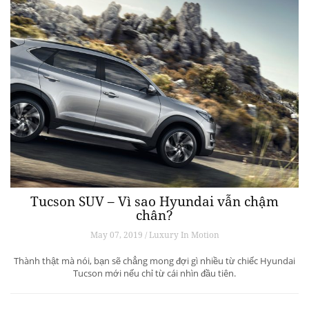
Đầu tư nghệ thuật đích thực: không có chỗ
cho những giá trị tức thời
May 07, 2019 / ART & CULTURE
Trước khi các vị quản lý phòng tranh, các giám tuyển và nhà sưu tầm
cho rằng bài viết này sẽ làm mất đi tính giá trị của nghệ thuật, hay các
nhà đầu tư với niềm tin nghệ thuật đến giờ vẫn không thực sự được
xem như một loại tài sản, và làm […]