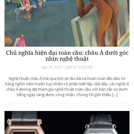
Nhà sưu tầm Đông nam Á đầu tiên mua siêu
xe Bugatti Chiron
May 02, 2019 / Automobiles
Bugatti vừa hoàn thành đơn đặt hàng đầu tiên của chiếc Chiron tới
Đông Nam Á cho một nhà sưu tập tư nhân giàu có ở Singapore.