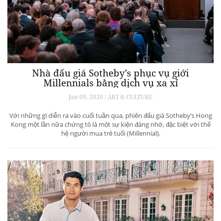
Vì sao thế hệ millenials không ưa chuộng kim
cương đắt giá?
Aug 12, 2020 / Fashion & Jewelry
Kim cương có còn là vĩnh cửu? Dẫn theo một nghiên cứu mới đây,
trang sức kim cương lấp lánh và cổ điển ngày nay đang dần lỗi mốt với
thế hệ trẻ. Thay vào đó, nữ trang đá màu lại là lựa chọn hàng đầu,
trong đó có nhẫn đính hôn.