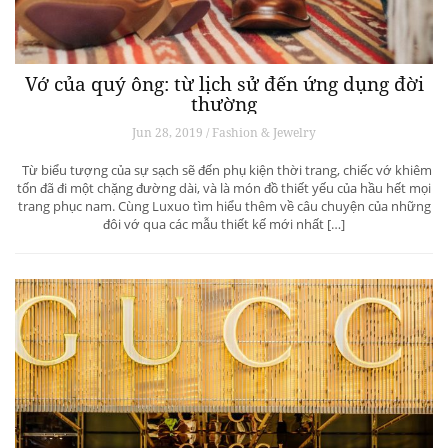
Jul 09, 2019 / Fashion & Jewelry
Hiệp hội nhiếp ảnh Mỹ kỷ niệm một trăm năm thành lập với việc phát
hành phiên bản giới hạn Leica M10-P “ASC 100 Edition” – “Ur-Leica”
huyền thoại của Oskar Barnack.