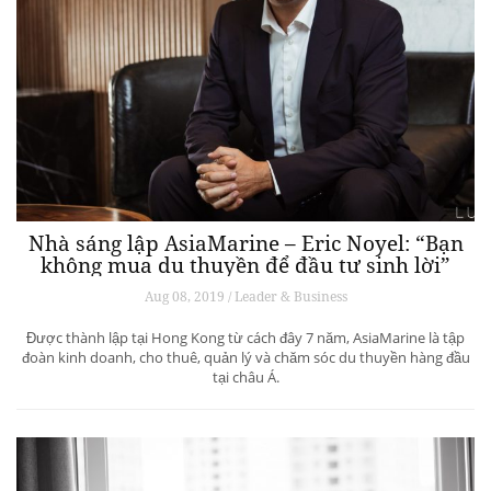
Nhà sưu tầm nghệ thuật: Cần làm gì để hỗ trợ
các gallery tồn tại và phát triển? – Phần 1
Aug 11, 2019 / ART & CULTURE
Khó khăn gặp phải vì quy mô nhỏ, vừa mới thành lập, hoặc cơ hội
ngày càng ít đến từ hội chợ nghệ thuật khiến phòng tranh nghệ thuật
đứng trước nhiều thách thức. Câu hỏi đặt ra là, những nhà sưu tầm
cần phải làm gì để hỗ trợ để các gallery tồn tại […]