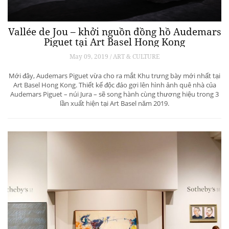
Bất cứ ai cũng có thể lặn xuống đáy đại dương sâu thẳm để chiêm
ngưỡng hệ sinh vật biển phong phú, nhưng được tận mắt ngắm nhìn
con tàu Titanic huyền thoại ở khoảng cách gần thì mới đáng để mơ
ước.