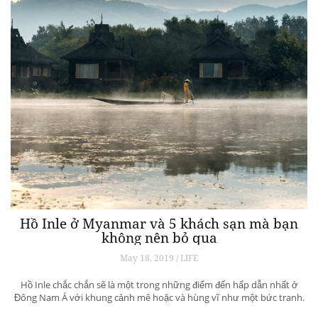
Business of Luxury: Giờ đây, châu Á là xa xỉ!
May 29, 2019 / Leader & Business
Tại sự kiện “Tương lai của ngành hàng xa xỉ: Hội nghị thương mại điện
tử ở châu Á”, được tổ chức tại Hồng Kông bởi Sotheby’s, đã tập hợp
các nhà lãnh đạo hàng đầu trên toàn thế giới để mổ xẻ và thảo luận về
thị trường thương mại điện tử đang tăng […]