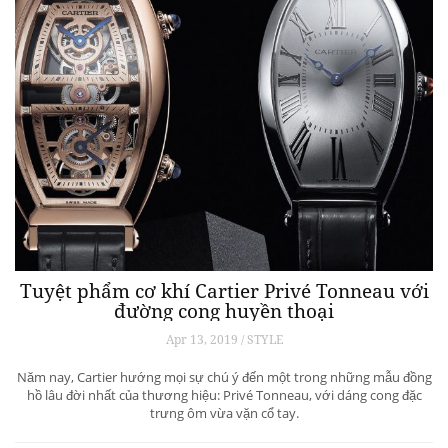
Chủ nghĩa hiện đại toàn cầu: châu Á dưới góc
nhìn nghệ thuật
Apr 30, 2019 / ART & CULTURE
Nghệ thuật châu Á trải qua lịch sử lâu dài và hoàn toàn độc đáo từ
hàng nghìn năm trước tuy nhiên có phần biệt lập. Giờ đây, các nghệ sĩ
châu Á đương đại tham gia nghệ thuật toàn cầu, với bản sắc và danh
tiếng ngày càng được công nhận. Chúng tôi giới thiệu […]