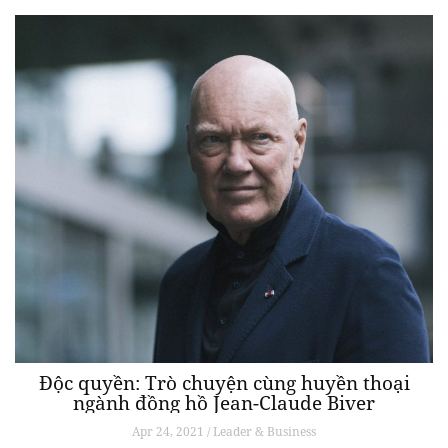
Chọn đồng hồ trắng: Phong vị quyền lực ẩn
sau nét thanh lịch cố hữu
Jun 09, 2021 / STYLE
Thanh lịch trường tồn và không bao giờ lỗi mốt, màu trắng từ lâu đã là
một trong những sắc thái được ưa chuộng nhất thế giới thời trang.
Tương tự, đồng hồ trắng với khả năng tạo ấn tượng đặc biệt được
nhiều nhà chế tác lưu tâm với vô số thử nghiệm về […]