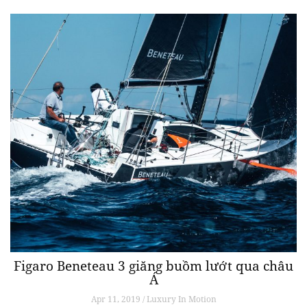
Tuyệt phẩm cơ khí Cartier Privé Tonneau với
đường cong huyền thoại
Apr 13, 2019 / STYLE
Năm nay, Cartier hướng mọi sự chú ý đến một trong những mẫu đồng
hồ lâu đời nhất của thương hiệu: Privé Tonneau, với dáng cong đặc
trưng ôm vừa vặn cổ tay.