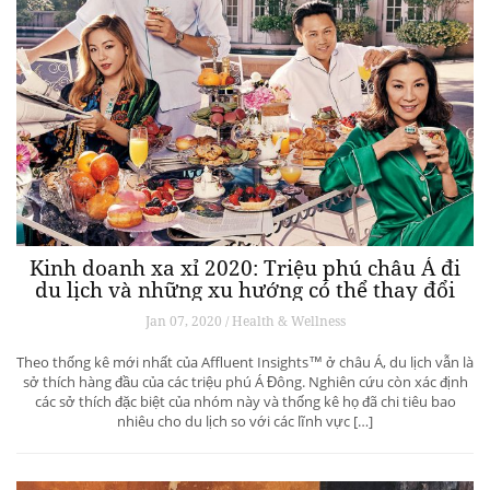
Nhà đấu giá Sotheby’s phục vụ giới
Millennials bằng dịch vụ xa xỉ
Jan 09, 2020 / ART & CULTURE
Với những gì diễn ra vào cuối tuần qua, phiên đấu giá Sotheby’s Hong
Kong một lần nữa chứng tỏ là một sự kiện đáng nhớ, đặc biệt với thế
hệ người mua trẻ tuổi (Millennial).