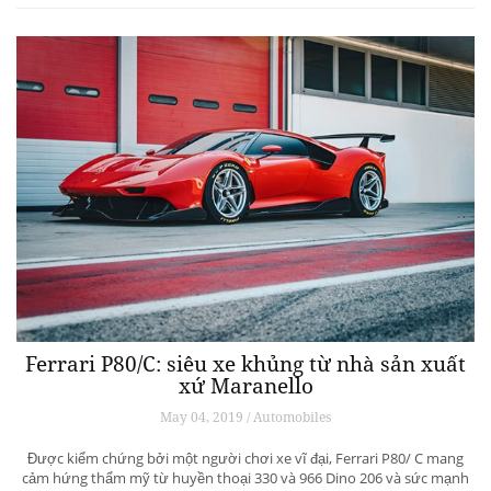
Người Việt xa xứ và những tác phẩm nghệ
thuật đến từ miền ký ức
May 05, 2019 / ART & CULTURE
Mang theo kỹ năng chuyên môn và cả những vết sẹo thời gian, người
Việt xa xứ nay trở về quê hương để tạo ra những tác phẩm nghệ
thuật ấn tượng.