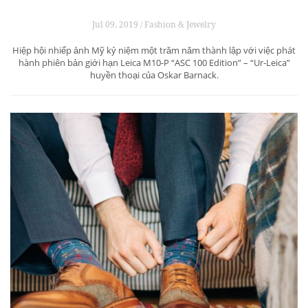
nếu cách đây hơn hai thập kỷ không tham […]
Editor’s Pick: Leica M10-P “ASC 100 Edition”