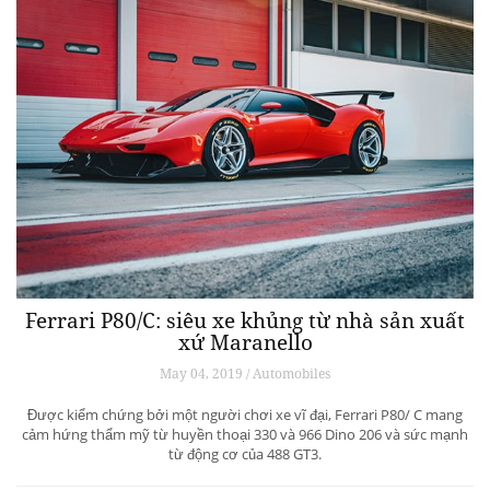
Ferrari P80/C: siêu xe khủng từ ​​nhà sản xuất
xứ Maranello
May 04, 2019 / Automobiles
Được kiểm chứng bởi một người chơi xe vĩ đại, Ferrari P80/ C mang
cảm hứng thẩm mỹ từ huyền thoại 330 và 966 Dino 206 và sức mạnh
từ động cơ của 488 GT3.