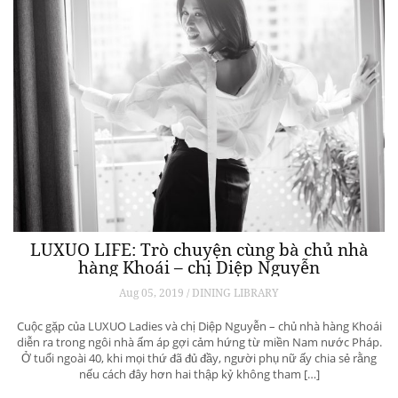
LUXUO LIFE: Trò chuyện cùng bà chủ nhà
hàng Khoái – chị Diệp Nguyễn
Aug 05, 2019 / DINING LIBRARY
Cuộc gặp của LUXUO Ladies và chị Diệp Nguyễn – chủ nhà hàng Khoái
diễn ra trong ngôi nhà ấm áp gợi cảm hứng từ miền Nam nước Pháp.
Ở tuổi ngoài 40, khi mọi thứ đã đủ đầy, người phụ nữ ấy chia sẻ rằng
nếu cách đây hơn hai thập kỷ không tham […]