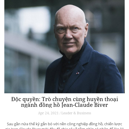
Độc quyền: Trò chuyện cùng huyền thoại
ngành đồng hồ Jean-Claude Biver
Apr 24, 2021 / Leader & Business
Sau gần nửa thế kỷ gắn bó với nền công nghiệp đồng hồ, chiến lược
gia Jean-Claude Biver mới đây đã chia sẻ về tầm nhìn cá nhân để lèo lái