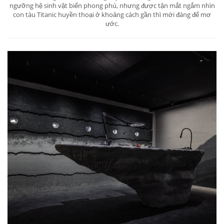
ngưỡng hệ sinh vật biển phong phú, nhưng được tận mắt ngắm nhìn
con tàu Titanic huyền thoại ở khoảng cách gần thì mới đáng để mơ
ước.