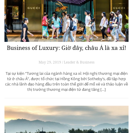
Business of Luxury: Giờ đây, châu Á là xa xỉ!
May 29, 2019 / Leader & Business
Tại sự kiện “Tương lai của ngành hàng xa xỉ: Hội nghị thương mại điện
tử ở châu Á”, được tổ chức tại Hồng Kông bởi Sotheby’s, đã tập hợp
các nhà lãnh đạo hàng đầu trên toàn thế giới để mổ xẻ và thảo luận về
thị trường thương mại điện tử đang tăng […]