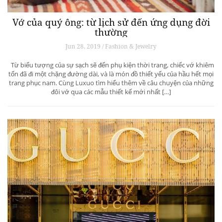
Vớ của quý ông: từ lịch sử đến ứng dụng đời
thường
Jun 28, 2019 / Fashion & Jewelry
Từ biểu tượng của sự sạch sẽ đến phụ kiện thời trang, chiếc vớ khiêm
tốn đã đi một chặng đường dài, và là món đồ thiết yếu của hầu hết mọi
trang phục nam. Cùng Luxuo tìm hiểu thêm về câu chuyện của những
đôi vớ qua các mẫu thiết kế mới nhất […]