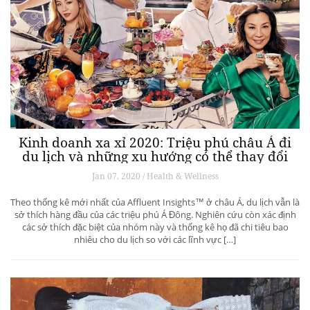
Kinh doanh xa xỉ 2020: Triệu phú châu Á đi
du lịch và những xu hướng có thể thay đổi
ngành du lịch thượng lưu
Jan 07, 2020 / Health & Wellness
Theo thống kê mới nhất của Affluent Insights™ ở châu Á, du lịch vẫn là
sở thích hàng đầu của các triệu phú Á Đông. Nghiên cứu còn xác định
các sở thích đặc biệt của nhóm này và thống kê họ đã chi tiêu bao
nhiêu cho du lịch so với các lĩnh vực […]