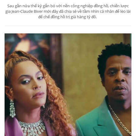
Sau gần nửa thế kỷ gắn bó với nền công nghiệp đồng hồ, chiến lược
gia Jean-Claude Biver mới đây đã chia sẻ về tầm nhìn cá nhân để lèo lái
đế chế đồng hồ trị giá hàng tỷ đô.