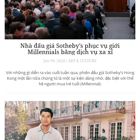
Nhà đấu giá Sotheby’s phục vụ giới
Millennials bằng dịch vụ xa xỉ
Jan 09, 2020 / ART & CULTURE
Với những gì diễn ra vào cuối tuần qua, phiên đấu giá Sotheby’s Hong
Kong một lần nữa chứng tỏ là một sự kiện đáng nhớ, đặc biệt với thế
hệ người mua trẻ tuổi (Millennial).