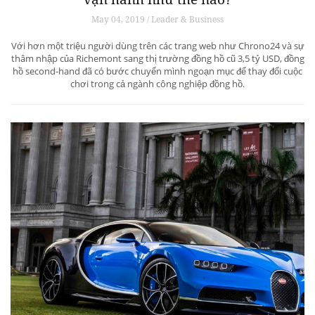
May 04, 2019 / Leader & Business
Với hơn một triệu người dùng trên các trang web như Chrono24 và sự
thâm nhập của Richemont sang thị trường đồng hồ cũ 3,5 tỷ USD, đồng
hồ second-hand đã có bước chuyển mình ngoạn mục để thay đổi cuộc
chơi trong cả ngành công nghiệp đồng hồ.