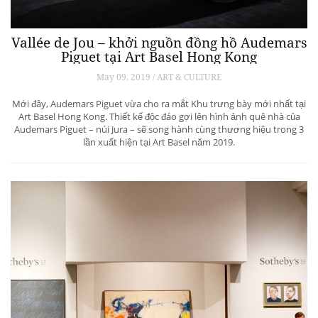
Vallée de Jou – khởi nguồn đồng hồ Audemars
Piguet tại Art Basel Hong Kong
May 09, 2019 / ART & CULTURE
Mới đây, Audemars Piguet vừa cho ra mắt Khu trưng bày mới nhất tại
Art Basel Hong Kong. Thiết kế độc đáo gợi lên hình ảnh quê nhà của
Audemars Piguet – núi Jura – sẽ song hành cùng thương hiệu trong 3
lần xuất hiện tại Art Basel năm 2019.