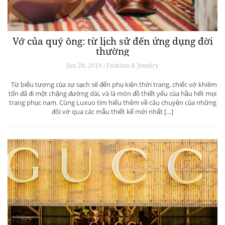
Vớ của quý ông: từ lịch sử đến ứng dụng đời
thường
Jun 28, 2019 / Fashion & Jewelry
Từ biểu tượng của sự sạch sẽ đến phụ kiện thời trang, chiếc vớ khiêm
tốn đã đi một chặng đường dài, và là món đồ thiết yếu của hầu hết mọi
trang phục nam. Cùng Luxuo tìm hiểu thêm về câu chuyện của những
đôi vớ qua các mẫu thiết kế mới nhất […]