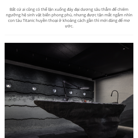
Bất cứ ai cũng có thể lặn xuống đáy đại dương sâu thẳm để chiêm
ngưỡng hệ sinh vật biển phong phú, nhưng được tận mắt ngắm nhìn
con tàu Titanic huyền thoại ở khoảng cách gần thì mới đáng để mơ
ước.