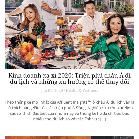
Kinh doanh xa xỉ 2020: Triệu phú châu Á đi
du lịch và những xu hướng có thể thay đổi
ngành du lịch thượng lưu
Jan 07, 2020 / Health & Wellness
Theo thống kê mới nhất của Affluent Insights™ ở châu Á, du lịch vẫn là
sở thích hàng đầu của các triệu phú Á Đông. Nghiên cứu còn xác định
các sở thích đặc biệt của nhóm này và thống kê họ đã chi tiêu bao
nhiêu cho du lịch so với các lĩnh vực […]