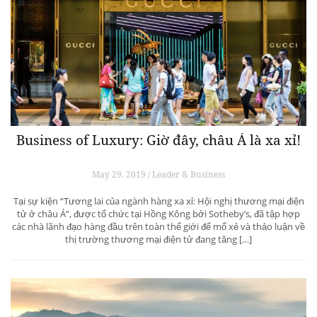
Business of Luxury: Giờ đây, châu Á là xa xỉ!
May 29, 2019 / Leader & Business
Tại sự kiện “Tương lai của ngành hàng xa xỉ: Hội nghị thương mại điện
tử ở châu Á”, được tổ chức tại Hồng Kông bởi Sotheby’s, đã tập hợp
các nhà lãnh đạo hàng đầu trên toàn thế giới để mổ xẻ và thảo luận về
thị trường thương mại điện tử đang tăng […]