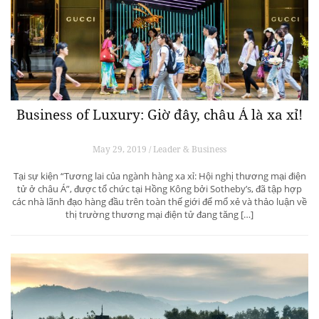
Business of Luxury: Giờ đây, châu Á là xa xỉ!
May 29, 2019 / Leader & Business
Tại sự kiện “Tương lai của ngành hàng xa xỉ: Hội nghị thương mại điện
tử ở châu Á”, được tổ chức tại Hồng Kông bởi Sotheby’s, đã tập hợp
các nhà lãnh đạo hàng đầu trên toàn thế giới để mổ xẻ và thảo luận về
thị trường thương mại điện tử đang tăng […]