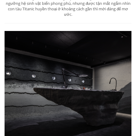
ngưỡng hệ sinh vật biển phong phú, nhưng được tận mắt ngắm nhìn
con tàu Titanic huyền thoại ở khoảng cách gần thì mới đáng để mơ
ước.