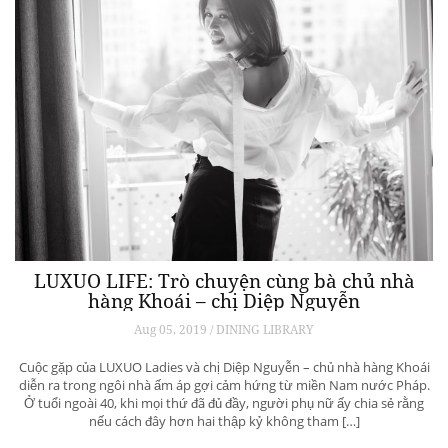
LUXUO LIFE: Trò chuyện cùng bà chủ nhà
hàng Khoái – chị Diệp Nguyễn
Aug 05, 2019 / DINING LIBRARY
Cuộc gặp của LUXUO Ladies và chị Diệp Nguyễn – chủ nhà hàng Khoái
diễn ra trong ngôi nhà ấm áp gợi cảm hứng từ miền Nam nước Pháp.
Ở tuổi ngoài 40, khi mọi thứ đã đủ đầy, người phụ nữ ấy chia sẻ rằng
nếu cách đây hơn hai thập kỷ không tham […]