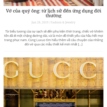
Vớ của quý ông: từ lịch sử đến ứng dụng đời
thường
Jun 28, 2019 / Fashion & Jewelry
Từ biểu tượng của sự sạch sẽ đến phụ kiện thời trang, chiếc vớ khiêm
tốn đã đi một chặng đường dài, và là món đồ thiết yếu của hầu hết mọi
trang phục nam. Cùng Luxuo tìm hiểu thêm về câu chuyện của những
đôi vớ qua các mẫu thiết kế mới nhất […]