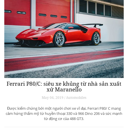
Ferrari P80/C: siêu xe khủng từ ​​nhà sản xuất
xứ Maranello
May 04, 2019 / Automobiles
Được kiểm chứng bởi một người chơi xe vĩ đại, Ferrari P80/ C mang
cảm hứng thẩm mỹ từ huyền thoại 330 và 966 Dino 206 và sức mạnh
từ động cơ của 488 GT3.