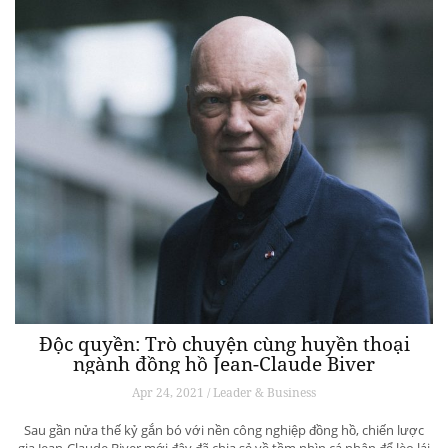
Độc quyền: Trò chuyện cùng huyền thoại
ngành đồng hồ Jean-Claude Biver
Apr 24, 2021 / Leader & Business
Sau gần nửa thế kỷ gắn bó với nền công nghiệp đồng hồ, chiến lược
gia Jean-Claude Biver mới đây đã chia sẻ về tầm nhìn cá nhân để lèo lái