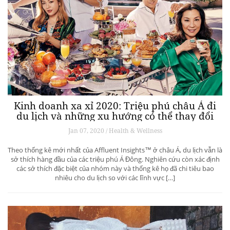
Kinh doanh xa xỉ 2020: Triệu phú châu Á đi
du lịch và những xu hướng có thể thay đổi
ngành du lịch thượng lưu
Jan 07, 2020 / Health & Wellness
Theo thống kê mới nhất của Affluent Insights™ ở châu Á, du lịch vẫn là
sở thích hàng đầu của các triệu phú Á Đông. Nghiên cứu còn xác định
các sở thích đặc biệt của nhóm này và thống kê họ đã chi tiêu bao
nhiêu cho du lịch so với các lĩnh vực […]