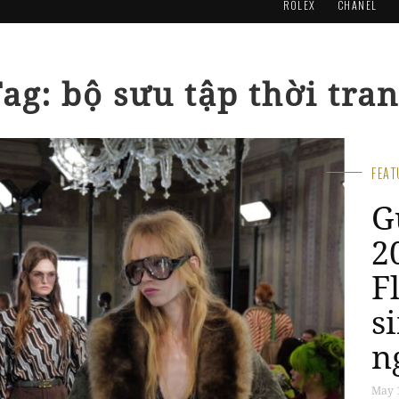
ROLEX
CHANEL
ag: bộ sưu tập thời tra
FE
V
S
b
c
Ấ
Jan