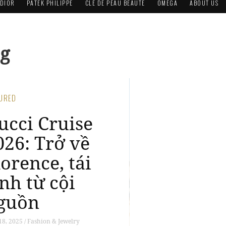
DIOR
PATEK PHILIPPE
CLÉ DE PEAU BEAUTÉ
OMEGA
ABOUT US
ng
ATURED
espa 946
nake: Phiên
ản giới hạn
hào năm mới
t Tỵ
 29, 2025 / Fashion & Jewelry