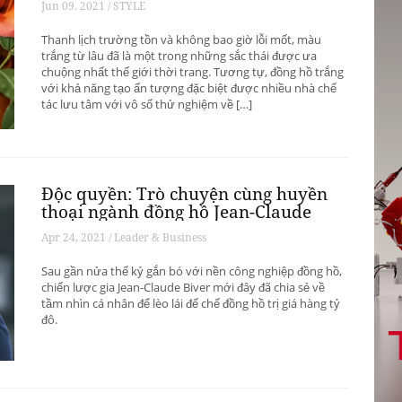
Jun 09, 2021 / STYLE
Thanh lịch trường tồn và không bao giờ lỗi mốt, màu
trắng từ lâu đã là một trong những sắc thái được ưa
chuộng nhất thế giới thời trang. Tương tự, đồng hồ trắng
với khả năng tạo ấn tượng đặc biệt được nhiều nhà chế
tác lưu tâm với vô số thử nghiệm về […]
Độc quyền: Trò chuyện cùng huyền
thoại ngành đồng hồ Jean-Claude
Biver
Apr 24, 2021 / Leader & Business
Sau gần nửa thế kỷ gắn bó với nền công nghiệp đồng hồ,
chiến lược gia Jean-Claude Biver mới đây đã chia sẻ về
tầm nhìn cá nhân để lèo lái đế chế đồng hồ trị giá hàng tỷ
đô.