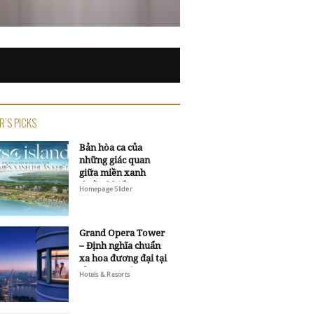
R'S PICKS
Bản hòa ca của
những giác quan
giữa miền xanh
thuần khiết
Homepage Slider
Grand Opera Tower
– Định nghĩa chuẩn
xa hoa đương đại tại
Sheraton Saigon
Hotels & Resorts
Grand Opera Hotel