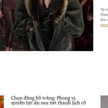
Ve
ph
băn
vin
Re
Ve
tr
số
Chọn đồng hồ trắng: Phong vị
quyền lực ẩn sau nét thanh lịch cố
hữu