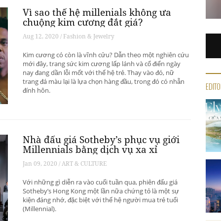
Vì sao thế hệ millenials không ưa
chuộng kim cương đắt giá?
Aug 12, 2020 / Fashion & Jewelry
Kim cương có còn là vĩnh cửu? Dẫn theo một nghiên cứu
mới đây, trang sức kim cương lấp lánh và cổ điển ngày
nay đang dần lỗi mốt với thế hệ trẻ. Thay vào đó, nữ
trang đá màu lại là lựa chọn hàng đầu, trong đó có nhẫn
EDITO
đính hôn.
Nhà đấu giá Sotheby’s phục vụ giới
Millennials bằng dịch vụ xa xỉ
Jan 09, 2020 / ART & CULTURE
Với những gì diễn ra vào cuối tuần qua, phiên đấu giá
Sotheby’s Hong Kong một lần nữa chứng tỏ là một sự
kiện đáng nhớ, đặc biệt với thế hệ người mua trẻ tuổi
(Millennial).