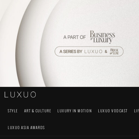
STYLE
ART & CULTURE
LUXURY IN MOTION
LUXUO VODCAST
LI
LUXUO ASIA AWARDS