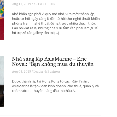
phát triển? – Phần 1
Aug 11, 2019 / ART & CULTURE
Khó khăn gặp phải vì quy mô nhỏ, vừa mới thành lập,
hoặc cơ hội ngày càng ít đến từ hội chợ nghệ thuật khiến
phòng tranh nghệ thuật đứng trước nhiều thách thức.
Câu hỏi đặt ra là, những nhà sưu tầm cần phải làm gì để
hỗ trợ để các gallery tồn tại […]
Nhà sáng lập AsiaMarine – Eric
Noyel: “Bạn không mua du thuyền
để đầu tư sinh lời”
Aug 08, 2019 / Leader & Business
Được thành lập tại Hong Kong từ cách đây 7 năm,
AsiaMarine là tập đoàn kinh doanh, cho thuê, quản lý và
chăm sóc du thuyền hàng đầu tại châu Á.