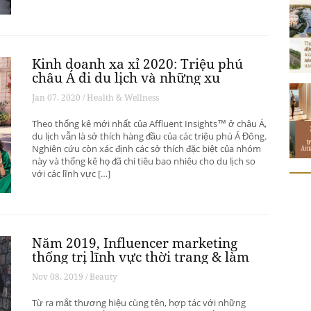
Kinh doanh xa xỉ 2020: Triệu phú
châu Á đi du lịch và những xu
hướng có thể thay đổi ngành du
Jan 07, 2020 / Health & Wellness
lịch thượng lưu
Theo thống kê mới nhất của Affluent Insights™ ở châu Á,
du lịch vẫn là sở thích hàng đầu của các triệu phú Á Đông.
Nghiên cứu còn xác định các sở thích đặc biệt của nhóm
này và thống kê họ đã chi tiêu bao nhiêu cho du lịch so
với các lĩnh vực […]
Năm 2019, Influencer marketing
thống trị lĩnh vực thời trang & làm
đẹp
Nov 08, 2019 / Beauty
Từ ra mắt thương hiệu cùng tên, hợp tác với những