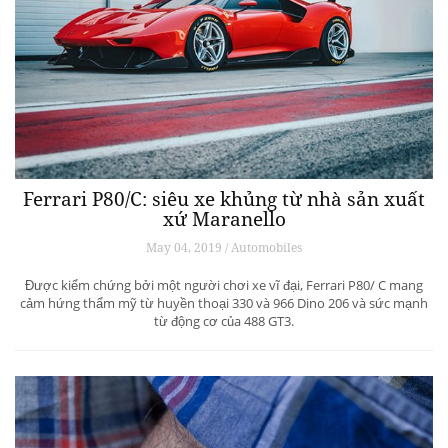
Ferrari P80/C: siêu xe khủng từ ​​nhà sản xuất
xứ Maranello
May 04, 2019 / Automobiles
Được kiểm chứng bởi một người chơi xe vĩ đại, Ferrari P80/ C mang
cảm hứng thẩm mỹ từ huyền thoại 330 và 966 Dino 206 và sức mạnh
từ động cơ của 488 GT3.