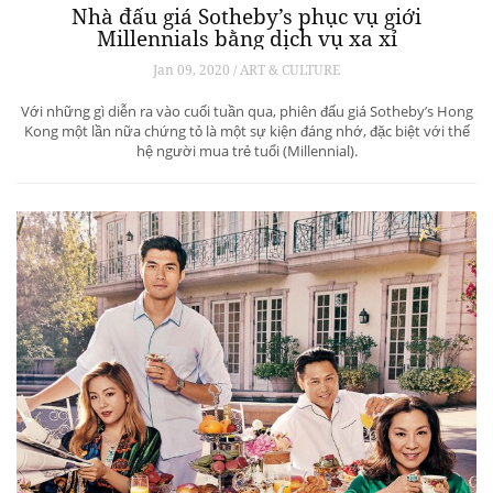
Nhà đấu giá Sotheby’s phục vụ giới
Millennials bằng dịch vụ xa xỉ
Jan 09, 2020 / ART & CULTURE
Với những gì diễn ra vào cuối tuần qua, phiên đấu giá Sotheby’s Hong
Kong một lần nữa chứng tỏ là một sự kiện đáng nhớ, đặc biệt với thế
hệ người mua trẻ tuổi (Millennial).