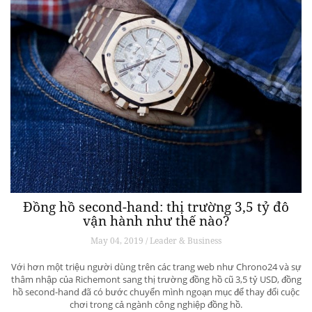
Đồng hồ second-hand: thị trường 3,5 tỷ đô
vận hành như thế nào?
May 04, 2019 / Leader & Business
Với hơn một triệu người dùng trên các trang web như Chrono24 và sự
thâm nhập của Richemont sang thị trường đồng hồ cũ 3,5 tỷ USD, đồng
hồ second-hand đã có bước chuyển mình ngoạn mục để thay đổi cuộc
chơi trong cả ngành công nghiệp đồng hồ.