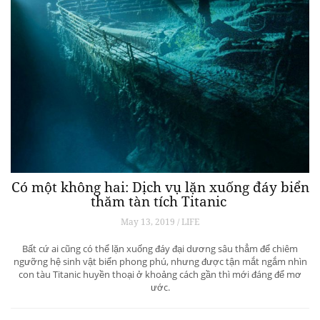
Có một không hai: Dịch vụ lặn xuống đáy biển
thăm tàn tích Titanic
May 13, 2019 / LIFE
Bất cứ ai cũng có thể lặn xuống đáy đại dương sâu thẳm để chiêm
ngưỡng hệ sinh vật biển phong phú, nhưng được tận mắt ngắm nhìn
con tàu Titanic huyền thoại ở khoảng cách gần thì mới đáng để mơ
ước.