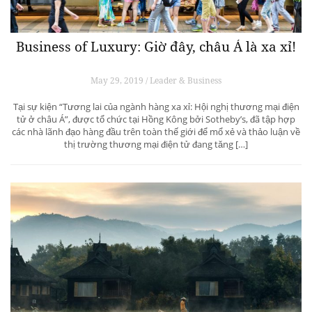
Business of Luxury: Giờ đây, châu Á là xa xỉ!
May 29, 2019 / Leader & Business
Tại sự kiện “Tương lai của ngành hàng xa xỉ: Hội nghị thương mại điện
tử ở châu Á”, được tổ chức tại Hồng Kông bởi Sotheby’s, đã tập hợp
các nhà lãnh đạo hàng đầu trên toàn thế giới để mổ xẻ và thảo luận về
thị trường thương mại điện tử đang tăng […]