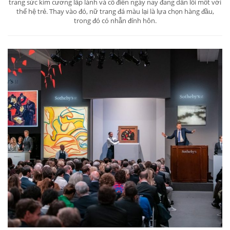
trang sức kim cương lấp lánh và cổ điển ngày nay đang dần lỗi mốt với
thế hệ trẻ. Thay vào đó, nữ trang đá màu lại là lựa chọn hàng đầu,
trong đó có nhẫn đính hôn.