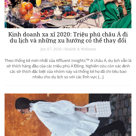
Kinh doanh xa xỉ 2020: Triệu phú châu Á đi
du lịch và những xu hướng có thể thay đổi
ngành du lịch thượng lưu
Jan 07, 2020 / Health & Wellness
Theo thống kê mới nhất của Affluent Insights™ ở châu Á, du lịch vẫn là
sở thích hàng đầu của các triệu phú Á Đông. Nghiên cứu còn xác định
các sở thích đặc biệt của nhóm này và thống kê họ đã chi tiêu bao
nhiêu cho du lịch so với các lĩnh vực […]