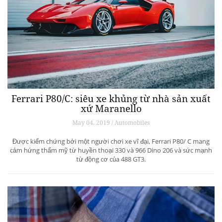
Ferrari P80/C: siêu xe khủng từ ​​nhà sản xuất
xứ Maranello
May 04, 2019 / Automobiles
Được kiểm chứng bởi một người chơi xe vĩ đại, Ferrari P80/ C mang
cảm hứng thẩm mỹ từ huyền thoại 330 và 966 Dino 206 và sức mạnh
từ động cơ của 488 GT3.