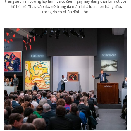
trang sức kim cương lấp lánh và cổ điển ngày nay đang dần lỗi mốt với
thế hệ trẻ. Thay vào đó, nữ trang đá màu lại là lựa chọn hàng đầu,
trong đó có nhẫn đính hôn.