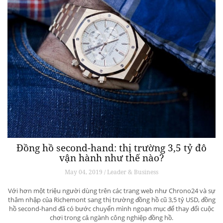
Đồng hồ second-hand: thị trường 3,5 tỷ đô
vận hành như thế nào?
May 04, 2019 / Leader & Business
Với hơn một triệu người dùng trên các trang web như Chrono24 và sự
thâm nhập của Richemont sang thị trường đồng hồ cũ 3,5 tỷ USD, đồng
hồ second-hand đã có bước chuyển mình ngoạn mục để thay đổi cuộc
chơi trong cả ngành công nghiệp đồng hồ.