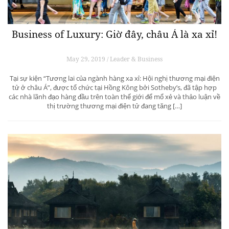
Business of Luxury: Giờ đây, châu Á là xa xỉ!
May 29, 2019 / Leader & Business
Tại sự kiện “Tương lai của ngành hàng xa xỉ: Hội nghị thương mại điện
tử ở châu Á”, được tổ chức tại Hồng Kông bởi Sotheby’s, đã tập hợp
các nhà lãnh đạo hàng đầu trên toàn thế giới để mổ xẻ và thảo luận về
thị trường thương mại điện tử đang tăng […]