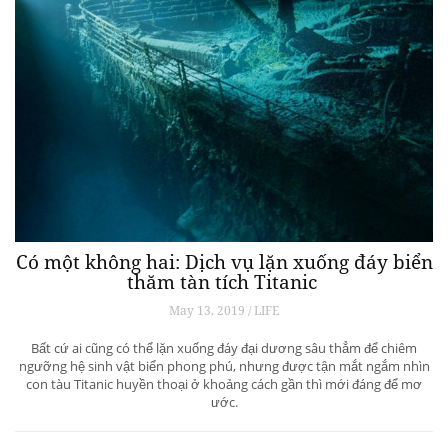
Có một không hai: Dịch vụ lặn xuống đáy biển
thăm tàn tích Titanic
May 13, 2019 / LIFE
Bất cứ ai cũng có thể lặn xuống đáy đại dương sâu thẳm để chiêm
ngưỡng hệ sinh vật biển phong phú, nhưng được tận mắt ngắm nhìn
con tàu Titanic huyền thoại ở khoảng cách gần thì mới đáng để mơ
ước.