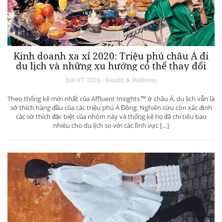
Kinh doanh xa xỉ 2020: Triệu phú châu Á đi
du lịch và những xu hướng có thể thay đổi
ngành du lịch thượng lưu
Jan 07, 2020 / Health & Wellness
Theo thống kê mới nhất của Affluent Insights™ ở châu Á, du lịch vẫn là
sở thích hàng đầu của các triệu phú Á Đông. Nghiên cứu còn xác định
các sở thích đặc biệt của nhóm này và thống kê họ đã chi tiêu bao
nhiêu cho du lịch so với các lĩnh vực […]