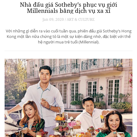
Nhà đấu giá Sotheby’s phục vụ giới
Millennials bằng dịch vụ xa xỉ
Jan 09, 2020 / ART & CULTURE
Với những gì diễn ra vào cuối tuần qua, phiên đấu giá Sotheby’s Hong
Kong một lần nữa chứng tỏ là một sự kiện đáng nhớ, đặc biệt với thế
hệ người mua trẻ tuổi (Millennial).