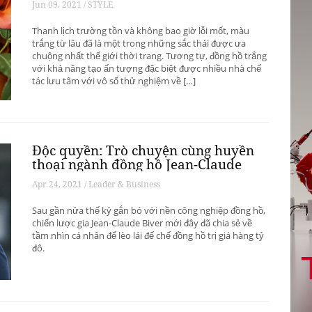
Jun 09, 2021 / STYLE
Thanh lịch trường tồn và không bao giờ lỗi mốt, màu
trắng từ lâu đã là một trong những sắc thái được ưa
chuộng nhất thế giới thời trang. Tương tự, đồng hồ trắng
với khả năng tạo ấn tượng đặc biệt được nhiều nhà chế
tác lưu tâm với vô số thử nghiệm về […]
Độc quyền: Trò chuyện cùng huyền
thoại ngành đồng hồ Jean-Claude
Biver
Apr 24, 2021 / Leader & Business
Sau gần nửa thế kỷ gắn bó với nền công nghiệp đồng hồ,
chiến lược gia Jean-Claude Biver mới đây đã chia sẻ về
tầm nhìn cá nhân để lèo lái đế chế đồng hồ trị giá hàng tỷ
đô.