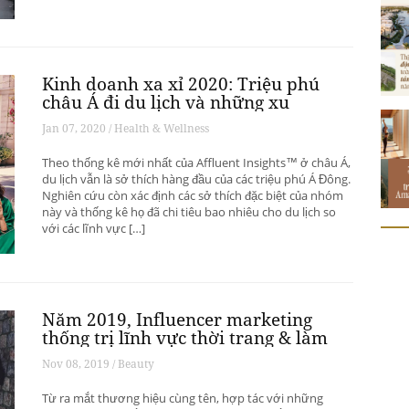
Kinh doanh xa xỉ 2020: Triệu phú
châu Á đi du lịch và những xu
hướng có thể thay đổi ngành du
Jan 07, 2020 / Health & Wellness
lịch thượng lưu
Theo thống kê mới nhất của Affluent Insights™ ở châu Á,
du lịch vẫn là sở thích hàng đầu của các triệu phú Á Đông.
Nghiên cứu còn xác định các sở thích đặc biệt của nhóm
này và thống kê họ đã chi tiêu bao nhiêu cho du lịch so
với các lĩnh vực […]
Năm 2019, Influencer marketing
thống trị lĩnh vực thời trang & làm
đẹp
Nov 08, 2019 / Beauty
Từ ra mắt thương hiệu cùng tên, hợp tác với những