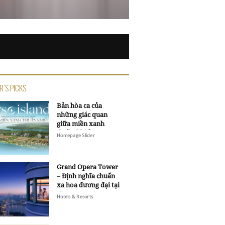
R'S PICKS
Bản hòa ca của
những giác quan
giữa miền xanh
thuần khiết
Homepage Slider
Grand Opera Tower
– Định nghĩa chuẩn
xa hoa đương đại tại
Sheraton Saigon
Hotels & Resorts
Grand Opera Hotel