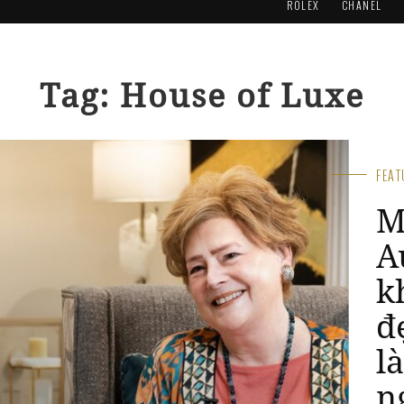
ROLEX
CHANEL
Tag: House of Luxe
FEA
G
A
I
g
m
k