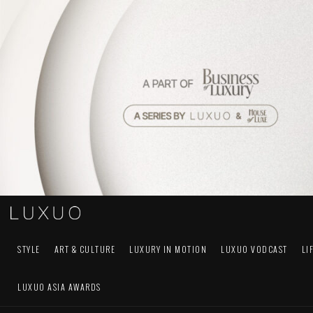
STYLE
ART & CULTURE
LUXURY IN MOTION
LUXUO VODCAST
LI
LUXUO ASIA AWARDS