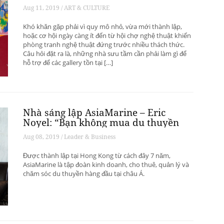
phát triển? – Phần 1
Aug 11, 2019 / ART & CULTURE
Khó khăn gặp phải vì quy mô nhỏ, vừa mới thành lập,
hoặc cơ hội ngày càng ít đến từ hội chợ nghệ thuật khiến
phòng tranh nghệ thuật đứng trước nhiều thách thức.
Câu hỏi đặt ra là, những nhà sưu tầm cần phải làm gì để
hỗ trợ để các gallery tồn tại […]
Nhà sáng lập AsiaMarine – Eric
Noyel: “Bạn không mua du thuyền
để đầu tư sinh lời”
Aug 08, 2019 / Leader & Business
Được thành lập tại Hong Kong từ cách đây 7 năm,
AsiaMarine là tập đoàn kinh doanh, cho thuê, quản lý và
chăm sóc du thuyền hàng đầu tại châu Á.