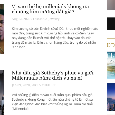
Vì sao thế hệ millenials không ưa
chuộng kim cương đắt giá?
Aug 12, 2020 / Fashion & Jewelry
Kim cương có còn là vĩnh cửu? Dẫn theo một nghiên cứu
mới đây, trang sức kim cương lấp lánh và cổ điển ngày
nay đang dần lỗi mốt với thế hệ trẻ. Thay vào đó, nữ
trang đá màu lại là lựa chọn hàng đầu, trong đó có nhẫn
EDITO
đính hôn.
Nhà đấu giá Sotheby’s phục vụ giới
Millennials bằng dịch vụ xa xỉ
Jan 09, 2020 / ART & CULTURE
Với những gì diễn ra vào cuối tuần qua, phiên đấu giá
Sotheby’s Hong Kong một lần nữa chứng tỏ là một sự
kiện đáng nhớ, đặc biệt với thế hệ người mua trẻ tuổi
(Millennial).