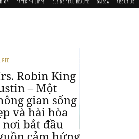
DIOR
PATEK PHILIPPE
CLÉ DE PEAU BEAUTÉ
OMEGA
ABOUT US
TURED
RAND HOUR |
ustin Home
nteriors – Bản
iao hưởng đầy
àu sắc của
hông gian sống