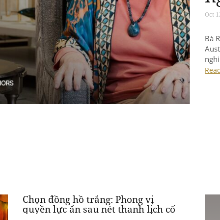
c
Apr 1
Đồng
Robi
đặc 
nơi 
Rea
xúc 
nhiề
sốn
Chọn đồng hồ trắng: Phong vị
quyền lực ẩn sau nét thanh lịch cố
hữu