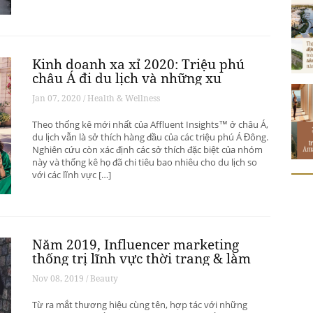
Kinh doanh xa xỉ 2020: Triệu phú
châu Á đi du lịch và những xu
hướng có thể thay đổi ngành du
Jan 07, 2020 / Health & Wellness
lịch thượng lưu
Theo thống kê mới nhất của Affluent Insights™ ở châu Á,
du lịch vẫn là sở thích hàng đầu của các triệu phú Á Đông.
Nghiên cứu còn xác định các sở thích đặc biệt của nhóm
này và thống kê họ đã chi tiêu bao nhiêu cho du lịch so
với các lĩnh vực […]
Năm 2019, Influencer marketing
thống trị lĩnh vực thời trang & làm
đẹp
Nov 08, 2019 / Beauty
Từ ra mắt thương hiệu cùng tên, hợp tác với những