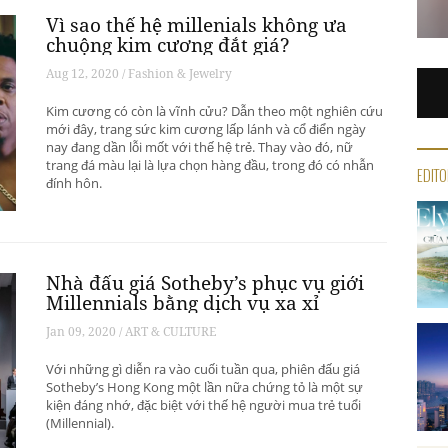
Vì sao thế hệ millenials không ưa
chuộng kim cương đắt giá?
Aug 12, 2020 / Fashion & Jewelry
Kim cương có còn là vĩnh cửu? Dẫn theo một nghiên cứu
mới đây, trang sức kim cương lấp lánh và cổ điển ngày
nay đang dần lỗi mốt với thế hệ trẻ. Thay vào đó, nữ
trang đá màu lại là lựa chọn hàng đầu, trong đó có nhẫn
EDITO
đính hôn.
Nhà đấu giá Sotheby’s phục vụ giới
Millennials bằng dịch vụ xa xỉ
Jan 09, 2020 / ART & CULTURE
Với những gì diễn ra vào cuối tuần qua, phiên đấu giá
Sotheby’s Hong Kong một lần nữa chứng tỏ là một sự
kiện đáng nhớ, đặc biệt với thế hệ người mua trẻ tuổi
(Millennial).