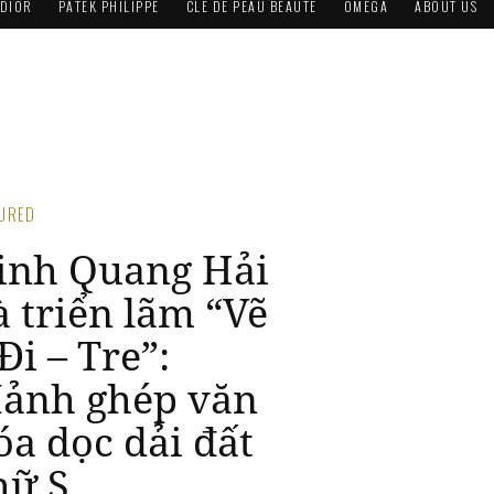
DIOR
PATEK PHILIPPE
CLÉ DE PEAU BEAUTÉ
OMEGA
ABOUT US
TURED
inh Quang Hải
à triển lãm “Vẽ
Đi – Tre”:
ảnh ghép văn
óa dọc dải đất
hữ S