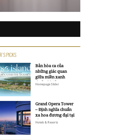
R'S PICKS
Bản hòa ca của
những giác quan
giữa miền xanh
thuần khiết
Homepage Slider
Grand Opera Tower
– Định nghĩa chuẩn
xa hoa đương đại tại
Sheraton Saigon
Hotels & Resorts
Grand Opera Hotel