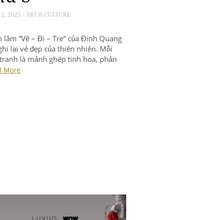
12, 2025 / ART & CULTURE
n lãm “Vẽ – Đi – Tre” của Đinh Quang
ghi lại vẻ đẹp của thiên nhiên. Mỗi
tranh là mảnh ghép tinh hoa, phản
u cái hồn chân chất của dân tộc.
d More