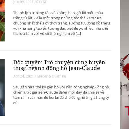
Jun 09, 2021 / STYLE
Thanh lịch trường tồn và không bao giờ lỗi mốt, màu
trắng từ lâu đã là một trong những sắc thái được ưa
chuộng nhất thế giới thời trang. Tương tự, đồng hồ trắng
với khả năng tạo ấn tượng đặc biệt được nhiều nhà chế
tác lưu tâm với vô số thử nghiệm về […]
Độc quyền: Trò chuyện cùng huyền
thoại ngành đồng hồ Jean-Claude
Biver
Apr 24, 2021 / Leader & Business
Sau gần nửa thế kỷ gắn bó với nền công nghiệp đồng hồ,
chiến lược gia Jean-Claude Biver mới đây đã chia sẻ về
tầm nhìn cá nhân để lèo lái đế chế đồng hồ trị giá hàng tỷ
đô.