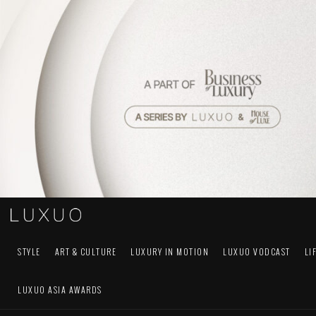
STYLE
ART & CULTURE
LUXURY IN MOTION
LUXUO VODCAST
LI
LUXUO ASIA AWARDS