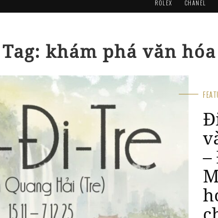
ROLEX
CHANEL
Tag: khám phá văn hóa
FEA
Đ
v
– 
M
h
c