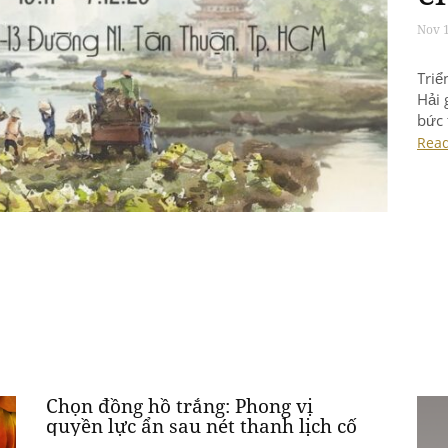
Nov 
Triể
Hải 
bức 
chiế
Rea
Chọn đồng hồ trắng: Phong vị
quyền lực ẩn sau nét thanh lịch cố
hữu