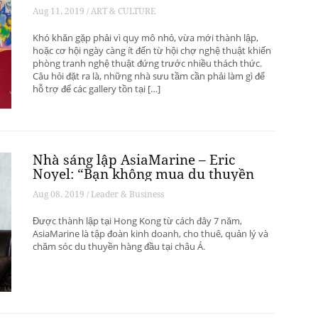
phát triển? – Phần 1
Aug 11, 2019 / ART & CULTURE
Khó khăn gặp phải vì quy mô nhỏ, vừa mới thành lập,
hoặc cơ hội ngày càng ít đến từ hội chợ nghệ thuật khiến
phòng tranh nghệ thuật đứng trước nhiều thách thức.
Câu hỏi đặt ra là, những nhà sưu tầm cần phải làm gì để
hỗ trợ để các gallery tồn tại […]
Nhà sáng lập AsiaMarine – Eric
Noyel: “Bạn không mua du thuyền
để đầu tư sinh lời”
Aug 08, 2019 / Leader & Business
Được thành lập tại Hong Kong từ cách đây 7 năm,
AsiaMarine là tập đoàn kinh doanh, cho thuê, quản lý và
chăm sóc du thuyền hàng đầu tại châu Á.