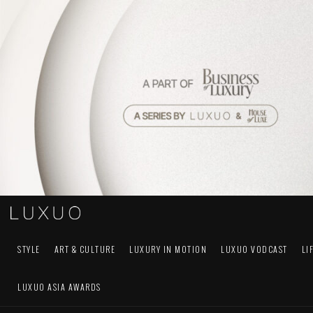
STYLE
ART & CULTURE
LUXURY IN MOTION
LUXUO VODCAST
LI
LUXUO ASIA AWARDS