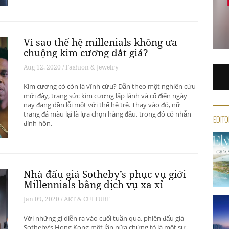
Vì sao thế hệ millenials không ưa
chuộng kim cương đắt giá?
Aug 12, 2020 / Fashion & Jewelry
Kim cương có còn là vĩnh cửu? Dẫn theo một nghiên cứu
mới đây, trang sức kim cương lấp lánh và cổ điển ngày
nay đang dần lỗi mốt với thế hệ trẻ. Thay vào đó, nữ
trang đá màu lại là lựa chọn hàng đầu, trong đó có nhẫn
EDITO
đính hôn.
Nhà đấu giá Sotheby’s phục vụ giới
Millennials bằng dịch vụ xa xỉ
Jan 09, 2020 / ART & CULTURE
Với những gì diễn ra vào cuối tuần qua, phiên đấu giá
Sotheby’s Hong Kong một lần nữa chứng tỏ là một sự