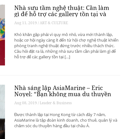
Nhà sưu tầm nghệ thuật: Cần làm
gì để hỗ trợ các gallery tồn tại và
phát triển? – Phần 1
Aug 11, 2019 / ART & CULTURE
Khó khăn gặp phải vì quy mô nhỏ, vừa mới thành lập,
hoặc cơ hội ngày càng ít đến từ hội chợ nghệ thuật khiến
phòng tranh nghệ thuật đứng trước nhiều thách thức.
Câu hỏi đặt ra là, những nhà sưu tầm cần phải làm gì để
hỗ trợ để các gallery tồn tại […]
Nhà sáng lập AsiaMarine – Eric
Noyel: “Bạn không mua du thuyền
để đầu tư sinh lời”
Aug 08, 2019 / Leader & Business
Được thành lập tại Hong Kong từ cách đây 7 năm,
AsiaMarine là tập đoàn kinh doanh, cho thuê, quản lý và
chăm sóc du thuyền hàng đầu tại châu Á.