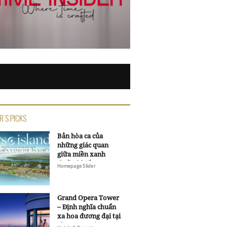
R'S PICKS
Bản hòa ca của
những giác quan
giữa miền xanh
thuần khiết
Homepage Slider
Grand Opera Tower
– Định nghĩa chuẩn
xa hoa đương đại tại
Sheraton Saigon