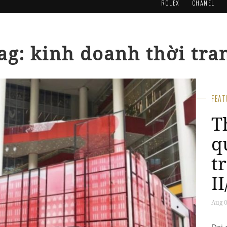
ROLEX
CHANEL
ag: kinh doanh thời tra
FEA
L
C
b
D
C
Jul 0