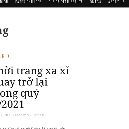
DIOR
PATEK PHILIPPE
CLÉ DE PEAU BEAUTÉ
OMEGA
ABOUT US
ng
TURED
uxuo Point:
ùng tăng giá
án, nhưng liệu
ior có bắt kịp
hanel?
6, 2021 / Leader & Business