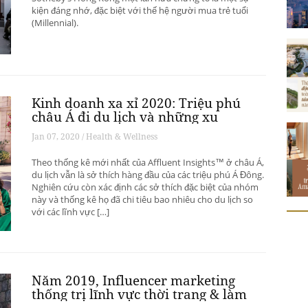
kiện đáng nhớ, đặc biệt với thế hệ người mua trẻ tuổi
(Millennial).
Kinh doanh xa xỉ 2020: Triệu phú
châu Á đi du lịch và những xu
hướng có thể thay đổi ngành du
Jan 07, 2020 / Health & Wellness
lịch thượng lưu
Theo thống kê mới nhất của Affluent Insights™ ở châu Á,
du lịch vẫn là sở thích hàng đầu của các triệu phú Á Đông.
Nghiên cứu còn xác định các sở thích đặc biệt của nhóm
này và thống kê họ đã chi tiêu bao nhiêu cho du lịch so
với các lĩnh vực […]
Năm 2019, Influencer marketing
thống trị lĩnh vực thời trang & làm
đẹp