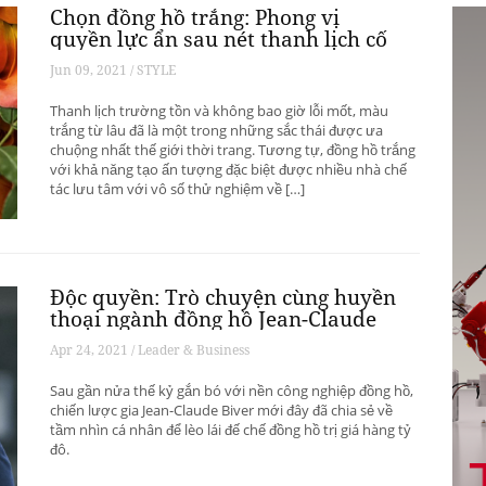
Chọn đồng hồ trắng: Phong vị
quyền lực ẩn sau nét thanh lịch cố
hữu
Jun 09, 2021 / STYLE
Thanh lịch trường tồn và không bao giờ lỗi mốt, màu
trắng từ lâu đã là một trong những sắc thái được ưa
chuộng nhất thế giới thời trang. Tương tự, đồng hồ trắng
với khả năng tạo ấn tượng đặc biệt được nhiều nhà chế
tác lưu tâm với vô số thử nghiệm về […]
Độc quyền: Trò chuyện cùng huyền
thoại ngành đồng hồ Jean-Claude
Biver
Apr 24, 2021 / Leader & Business
Sau gần nửa thế kỷ gắn bó với nền công nghiệp đồng hồ,
chiến lược gia Jean-Claude Biver mới đây đã chia sẻ về
tầm nhìn cá nhân để lèo lái đế chế đồng hồ trị giá hàng tỷ
đô.