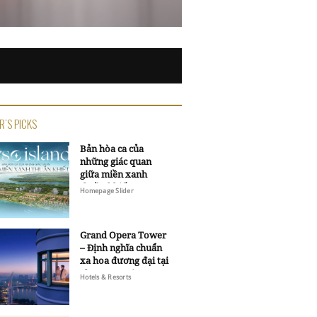
R'S PICKS
Bản hòa ca của
những giác quan
giữa miền xanh
thuần khiết
Homepage Slider
Grand Opera Tower
– Định nghĩa chuẩn
xa hoa đương đại tại
Sheraton Saigon
Hotels & Resorts
Grand Opera Hotel