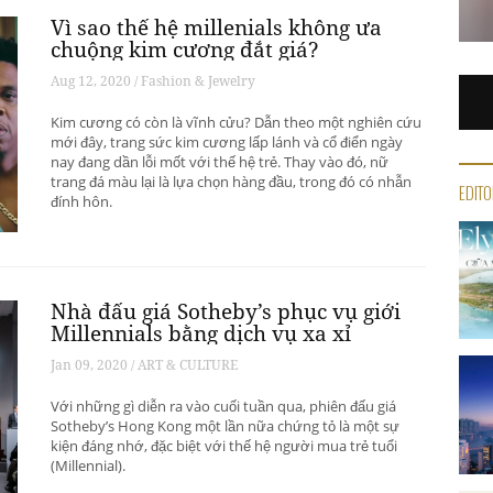
Vì sao thế hệ millenials không ưa
chuộng kim cương đắt giá?
Aug 12, 2020 / Fashion & Jewelry
Kim cương có còn là vĩnh cửu? Dẫn theo một nghiên cứu
mới đây, trang sức kim cương lấp lánh và cổ điển ngày
nay đang dần lỗi mốt với thế hệ trẻ. Thay vào đó, nữ
trang đá màu lại là lựa chọn hàng đầu, trong đó có nhẫn
EDITO
đính hôn.
Nhà đấu giá Sotheby’s phục vụ giới
Millennials bằng dịch vụ xa xỉ
Jan 09, 2020 / ART & CULTURE
Với những gì diễn ra vào cuối tuần qua, phiên đấu giá
Sotheby’s Hong Kong một lần nữa chứng tỏ là một sự
kiện đáng nhớ, đặc biệt với thế hệ người mua trẻ tuổi
(Millennial).