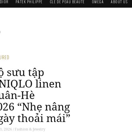
DIOR
PATEK PHILIPPE
CLÉ DE PEAU BEAUTÉ
OMEGA
ABOUT US
p
TURED
ộ sưu tập
NIQLO linen
uân-Hè
026 “Nhẹ nâng
gày thoải mái”
1, 2026 / Fashion & Jewelry