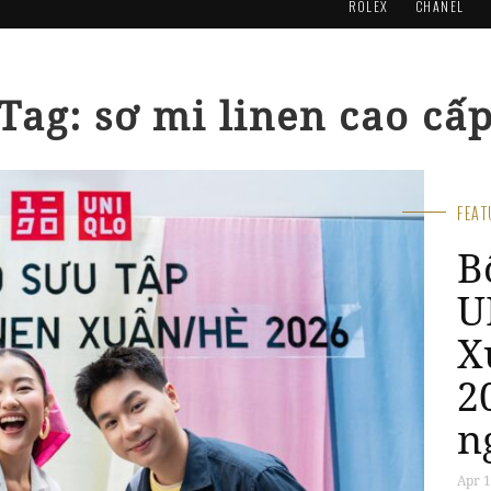
ROLEX
CHANEL
Tag: sơ mi linen cao cấ
FEA
B
U
X
2
n
Apr 1