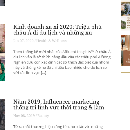
Kinh doanh xa xỉ 2020: Triệu phú
châu Á đi du lịch và những xu
hướng có thể thay đổi ngành du
Jan 07, 2020 / Health & Wellness
lịch thượng lưu
Theo thống kê mới nhất của Affluent Insights™ ở châu Á,
du lịch vẫn là sở thích hàng đầu của các triệu phú Á Đông.
Nghiên cứu còn xác định các sở thích đặc biệt của nhóm
này và thống kê họ đã chi tiêu bao nhiêu cho du lịch so
với các lĩnh vực […]
Năm 2019, Influencer marketing
thống trị lĩnh vực thời trang & làm
đẹp
Nov 08, 2019 / Beauty
Từ ra mắt thương hiệu cùng tên, hợp tác với những