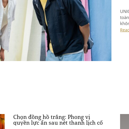
UNIQ
toàn
khôn
sưu 
Rea
“Nhẹ
thiệ
chất
Chọn đồng hồ trắng: Phong vị
quyền lực ẩn sau nét thanh lịch cố
hữu