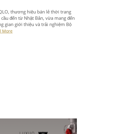
LO, thương hiệu bán lẻ thời trang
 cầu đến từ Nhật Bản, vừa mang đến
g gian giới thiệu và trải nghiệm Bộ
tập Linen Xuân-Hè 2026 với chủ đề
d More
 nâng ngày thoải mái”. Sự kiện giới
u những cập nhật mới về phom dáng,
 liệu và thiết kế của Linen […]