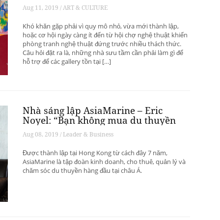
phát triển? – Phần 1
Aug 11, 2019 / ART & CULTURE
Khó khăn gặp phải vì quy mô nhỏ, vừa mới thành lập,
hoặc cơ hội ngày càng ít đến từ hội chợ nghệ thuật khiến
phòng tranh nghệ thuật đứng trước nhiều thách thức.
Câu hỏi đặt ra là, những nhà sưu tầm cần phải làm gì để
hỗ trợ để các gallery tồn tại […]
Nhà sáng lập AsiaMarine – Eric
Noyel: “Bạn không mua du thuyền
để đầu tư sinh lời”
Aug 08, 2019 / Leader & Business
Được thành lập tại Hong Kong từ cách đây 7 năm,
AsiaMarine là tập đoàn kinh doanh, cho thuê, quản lý và
chăm sóc du thuyền hàng đầu tại châu Á.