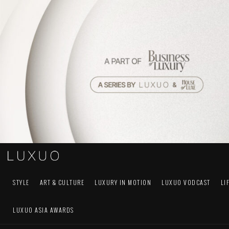
STYLE
ART & CULTURE
LUXURY IN MOTION
LUXUO VODCAST
LI
LUXUO ASIA AWARDS