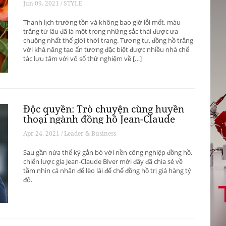
Jun 09, 2021 / STYLE
Thanh lịch trường tồn và không bao giờ lỗi mốt, màu
trắng từ lâu đã là một trong những sắc thái được ưa
chuộng nhất thế giới thời trang. Tương tự, đồng hồ trắng
với khả năng tạo ấn tượng đặc biệt được nhiều nhà chế
tác lưu tâm với vô số thử nghiệm về […]
Độc quyền: Trò chuyện cùng huyền
thoại ngành đồng hồ Jean-Claude
Biver
Apr 24, 2021 / Leader & Business
Sau gần nửa thế kỷ gắn bó với nền công nghiệp đồng hồ,
chiến lược gia Jean-Claude Biver mới đây đã chia sẻ về
tầm nhìn cá nhân để lèo lái đế chế đồng hồ trị giá hàng tỷ
đô.