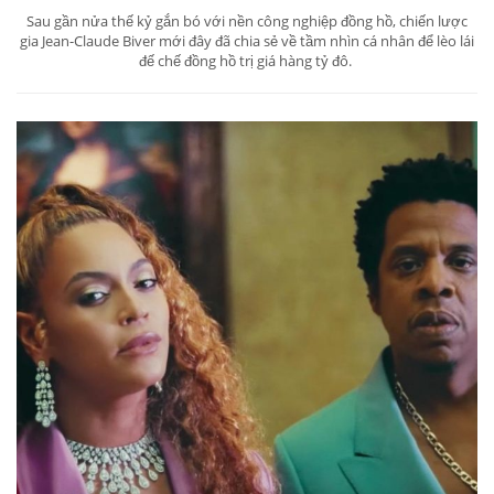
Sau gần nửa thế kỷ gắn bó với nền công nghiệp đồng hồ, chiến lược
gia Jean-Claude Biver mới đây đã chia sẻ về tầm nhìn cá nhân để lèo lái
đế chế đồng hồ trị giá hàng tỷ đô.