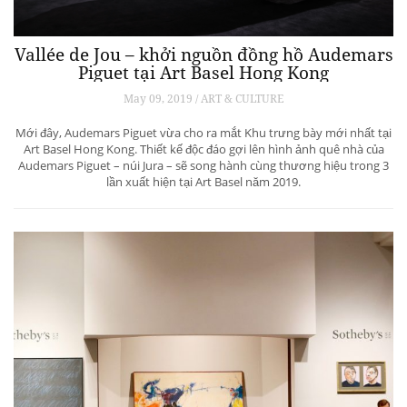
Vallée de Jou – khởi nguồn đồng hồ Audemars
Piguet tại Art Basel Hong Kong
May 09, 2019 / ART & CULTURE
Mới đây, Audemars Piguet vừa cho ra mắt Khu trưng bày mới nhất tại
Art Basel Hong Kong. Thiết kế độc đáo gợi lên hình ảnh quê nhà của
Audemars Piguet – núi Jura – sẽ song hành cùng thương hiệu trong 3
lần xuất hiện tại Art Basel năm 2019.