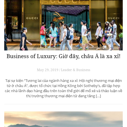
Business of Luxury: Giờ đây, châu Á là xa xỉ!
May 29, 2019 / Leader & Business
Tại sự kiện “Tương lai của ngành hàng xa xỉ: Hội nghị thương mại điện
tử ở châu Á”, được tổ chức tại Hồng Kông bởi Sotheby’s, đã tập hợp
các nhà lãnh đạo hàng đầu trên toàn thế giới để mổ xẻ và thảo luận về
thị trường thương mại điện tử đang tăng […]