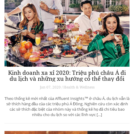
Kinh doanh xa xỉ 2020: Triệu phú châu Á đi
du lịch và những xu hướng có thể thay đổi
ngành du lịch thượng lưu
Jan 07, 2020 / Health & Wellness
Theo thống kê mới nhất của Affluent Insights™ ở châu Á, du lịch vẫn là
sở thích hàng đầu của các triệu phú Á Đông. Nghiên cứu còn xác định
các sở thích đặc biệt của nhóm này và thống kê họ đã chi tiêu bao
nhiêu cho du lịch so với các lĩnh vực […]