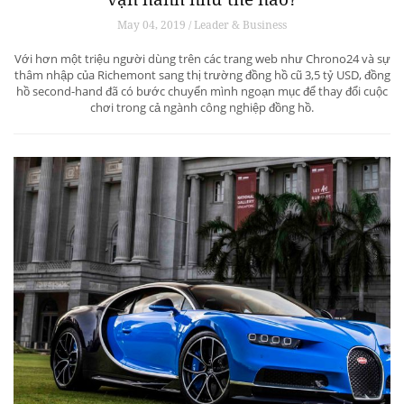
May 04, 2019 / Leader & Business
Với hơn một triệu người dùng trên các trang web như Chrono24 và sự
thâm nhập của Richemont sang thị trường đồng hồ cũ 3,5 tỷ USD, đồng
hồ second-hand đã có bước chuyển mình ngoạn mục để thay đổi cuộc
chơi trong cả ngành công nghiệp đồng hồ.