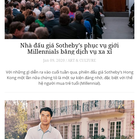
Nhà đấu giá Sotheby’s phục vụ giới
Millennials bằng dịch vụ xa xỉ
Jan 09, 2020 / ART & CULTURE
Với những gì diễn ra vào cuối tuần qua, phiên đấu giá Sotheby’s Hong
Kong một lần nữa chứng tỏ là một sự kiện đáng nhớ, đặc biệt với thế
hệ người mua trẻ tuổi (Millennial).