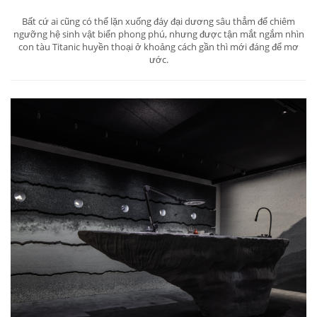
Bất cứ ai cũng có thể lặn xuống đáy đại dương sâu thẳm để chiêm
ngưỡng hệ sinh vật biển phong phú, nhưng được tận mắt ngắm nhìn
con tàu Titanic huyền thoại ở khoảng cách gần thì mới đáng để mơ
ước.