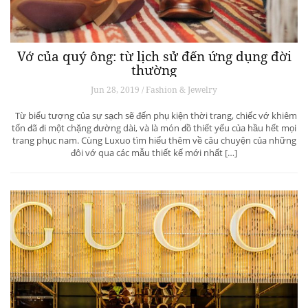
Vớ của quý ông: từ lịch sử đến ứng dụng đời
thường
Jun 28, 2019 / Fashion & Jewelry
Từ biểu tượng của sự sạch sẽ đến phụ kiện thời trang, chiếc vớ khiêm
tốn đã đi một chặng đường dài, và là món đồ thiết yếu của hầu hết mọi
trang phục nam. Cùng Luxuo tìm hiểu thêm về câu chuyện của những
đôi vớ qua các mẫu thiết kế mới nhất […]