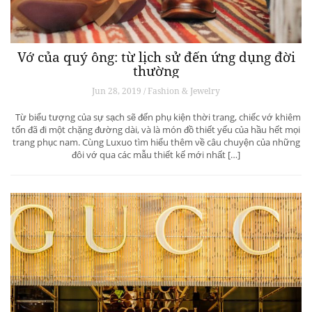
Vớ của quý ông: từ lịch sử đến ứng dụng đời
thường
Jun 28, 2019 / Fashion & Jewelry
Từ biểu tượng của sự sạch sẽ đến phụ kiện thời trang, chiếc vớ khiêm
tốn đã đi một chặng đường dài, và là món đồ thiết yếu của hầu hết mọi
trang phục nam. Cùng Luxuo tìm hiểu thêm về câu chuyện của những
đôi vớ qua các mẫu thiết kế mới nhất […]