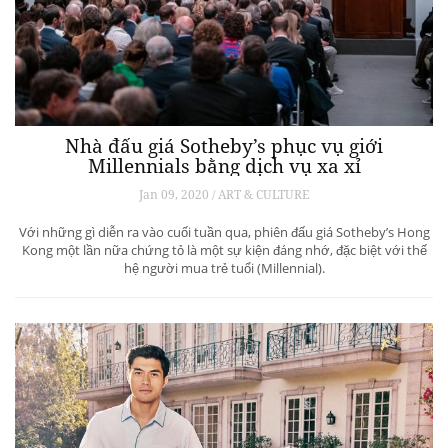
Nhà đấu giá Sotheby’s phục vụ giới
Millennials bằng dịch vụ xa xỉ
Jan 09, 2020 / ART & CULTURE
Với những gì diễn ra vào cuối tuần qua, phiên đấu giá Sotheby’s Hong
Kong một lần nữa chứng tỏ là một sự kiện đáng nhớ, đặc biệt với thế
hệ người mua trẻ tuổi (Millennial).