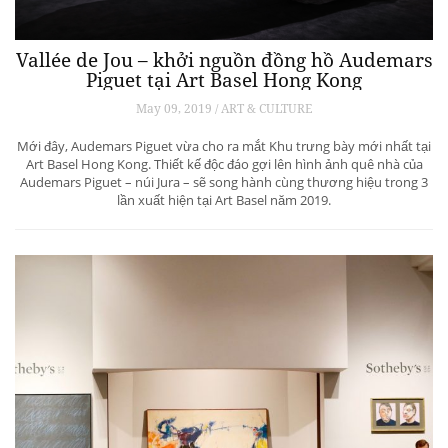
Vallée de Jou – khởi nguồn đồng hồ Audemars
Piguet tại Art Basel Hong Kong
May 09, 2019 / ART & CULTURE
Mới đây, Audemars Piguet vừa cho ra mắt Khu trưng bày mới nhất tại
Art Basel Hong Kong. Thiết kế độc đáo gợi lên hình ảnh quê nhà của
Audemars Piguet – núi Jura – sẽ song hành cùng thương hiệu trong 3
lần xuất hiện tại Art Basel năm 2019.