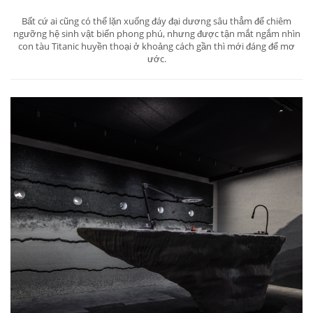
Bất cứ ai cũng có thể lặn xuống đáy đại dương sâu thẳm để chiêm
ngưỡng hệ sinh vật biển phong phú, nhưng được tận mắt ngắm nhìn
con tàu Titanic huyền thoại ở khoảng cách gần thì mới đáng để mơ
ước.