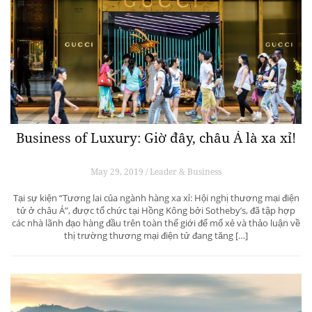
Business of Luxury: Giờ đây, châu Á là xa xỉ!
May 29, 2019 / Leader & Business
Tại sự kiện “Tương lai của ngành hàng xa xỉ: Hội nghị thương mại điện
tử ở châu Á”, được tổ chức tại Hồng Kông bởi Sotheby’s, đã tập hợp
các nhà lãnh đạo hàng đầu trên toàn thế giới để mổ xẻ và thảo luận về
thị trường thương mại điện tử đang tăng […]