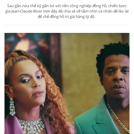
Sau gần nửa thế kỷ gắn bó với nền công nghiệp đồng hồ, chiến lược
gia Jean-Claude Biver mới đây đã chia sẻ về tầm nhìn cá nhân để lèo lái
đế chế đồng hồ trị giá hàng tỷ đô.