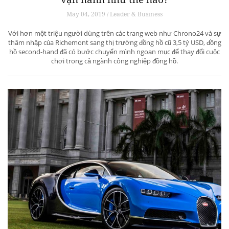
May 04, 2019 / Leader & Business
Với hơn một triệu người dùng trên các trang web như Chrono24 và sự
thâm nhập của Richemont sang thị trường đồng hồ cũ 3,5 tỷ USD, đồng
hồ second-hand đã có bước chuyển mình ngoạn mục để thay đổi cuộc
chơi trong cả ngành công nghiệp đồng hồ.