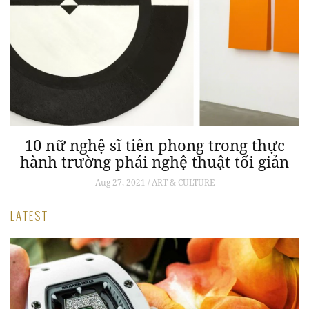
ĩa
10 nữ nghệ sĩ tiên phong trong thực
H
hành trường phái nghệ thuật tối giản
Aug 27, 2021 / ART & CULTURE
LATEST