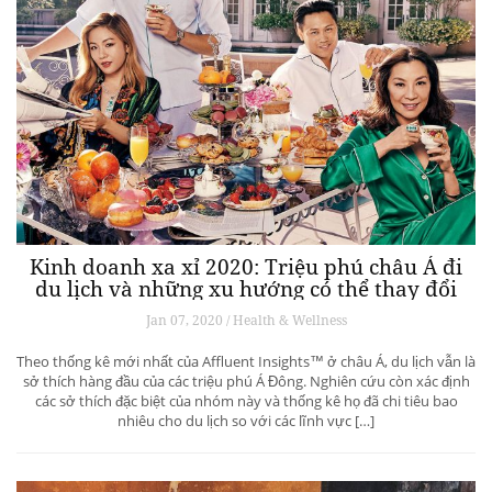
Kinh doanh xa xỉ 2020: Triệu phú châu Á đi
du lịch và những xu hướng có thể thay đổi
ngành du lịch thượng lưu
Jan 07, 2020 / Health & Wellness
Theo thống kê mới nhất của Affluent Insights™ ở châu Á, du lịch vẫn là
sở thích hàng đầu của các triệu phú Á Đông. Nghiên cứu còn xác định
các sở thích đặc biệt của nhóm này và thống kê họ đã chi tiêu bao
nhiêu cho du lịch so với các lĩnh vực […]