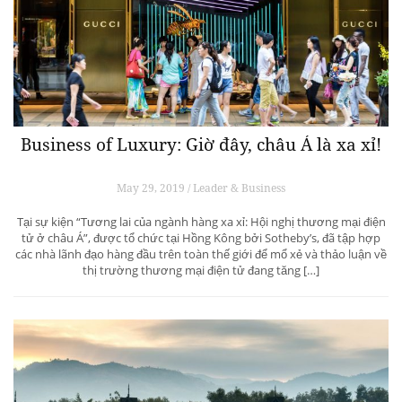
Business of Luxury: Giờ đây, châu Á là xa xỉ!
May 29, 2019 / Leader & Business
Tại sự kiện “Tương lai của ngành hàng xa xỉ: Hội nghị thương mại điện
tử ở châu Á”, được tổ chức tại Hồng Kông bởi Sotheby’s, đã tập hợp
các nhà lãnh đạo hàng đầu trên toàn thế giới để mổ xẻ và thảo luận về
thị trường thương mại điện tử đang tăng […]