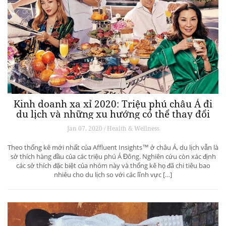
Kinh doanh xa xỉ 2020: Triệu phú châu Á đi
du lịch và những xu hướng có thể thay đổi
ngành du lịch thượng lưu
Jan 07, 2020 / Health & Wellness
Theo thống kê mới nhất của Affluent Insights™ ở châu Á, du lịch vẫn là
sở thích hàng đầu của các triệu phú Á Đông. Nghiên cứu còn xác định
các sở thích đặc biệt của nhóm này và thống kê họ đã chi tiêu bao
nhiêu cho du lịch so với các lĩnh vực […]