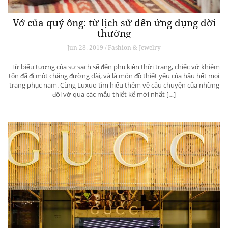
Vớ của quý ông: từ lịch sử đến ứng dụng đời
thường
Jun 28, 2019 / Fashion & Jewelry
Từ biểu tượng của sự sạch sẽ đến phụ kiện thời trang, chiếc vớ khiêm
tốn đã đi một chặng đường dài, và là món đồ thiết yếu của hầu hết mọi
trang phục nam. Cùng Luxuo tìm hiểu thêm về câu chuyện của những
đôi vớ qua các mẫu thiết kế mới nhất […]