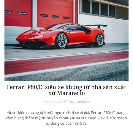
Ferrari P80/C: siêu xe khủng từ ​​nhà sản xuất
xứ Maranello
May 04, 2019 / Automobiles
Được kiểm chứng bởi một người chơi xe vĩ đại, Ferrari P80/ C mang
cảm hứng thẩm mỹ từ huyền thoại 330 và 966 Dino 206 và sức mạnh
từ động cơ của 488 GT3.