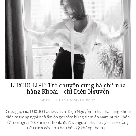
LUXUO LIFE: Trò chuyện cùng bà chủ nhà
hàng Khoái – chị Diệp Nguyễn
Aug 05, 2019 / DINING LIBRARY
Cuộc gặp của LUXUO Ladies và chị Diệp Nguyễn – chủ nhà hàng Khoái
diễn ra trong ngôi nhà ấm áp gợi cảm hứng từ miền Nam nước Pháp.
Ở tuổi ngoài 40, khi mọi thứ đã đủ đầy, người phụ nữ ấy chia sẻ rằng
nếu cách đây hơn hai thập kỷ không tham […]