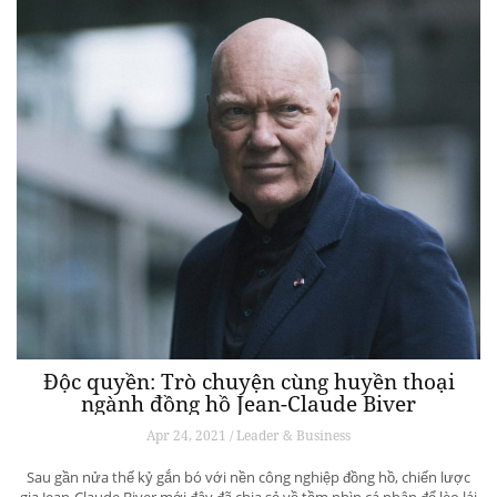
Độc quyền: Trò chuyện cùng huyền thoại
ngành đồng hồ Jean-Claude Biver
Apr 24, 2021 / Leader & Business
Sau gần nửa thế kỷ gắn bó với nền công nghiệp đồng hồ, chiến lược
gia Jean-Claude Biver mới đây đã chia sẻ về tầm nhìn cá nhân để lèo lái