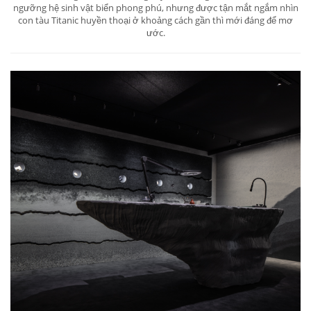
ngưỡng hệ sinh vật biển phong phú, nhưng được tận mắt ngắm nhìn
con tàu Titanic huyền thoại ở khoảng cách gần thì mới đáng để mơ
ước.