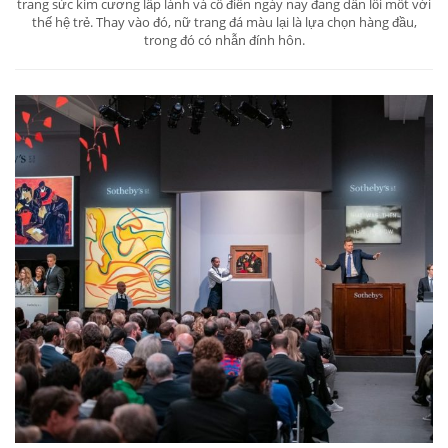
trang sức kim cương lấp lánh và cổ điển ngày nay đang dần lỗi mốt với
thế hệ trẻ. Thay vào đó, nữ trang đá màu lại là lựa chọn hàng đầu,
trong đó có nhẫn đính hôn.