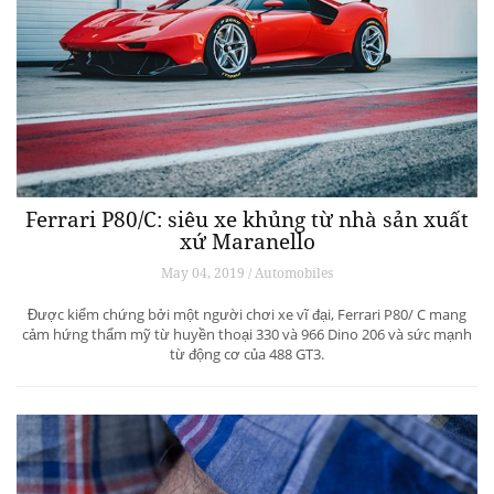
Ferrari P80/C: siêu xe khủng từ ​​nhà sản xuất
xứ Maranello
May 04, 2019 / Automobiles
Được kiểm chứng bởi một người chơi xe vĩ đại, Ferrari P80/ C mang
cảm hứng thẩm mỹ từ huyền thoại 330 và 966 Dino 206 và sức mạnh
từ động cơ của 488 GT3.