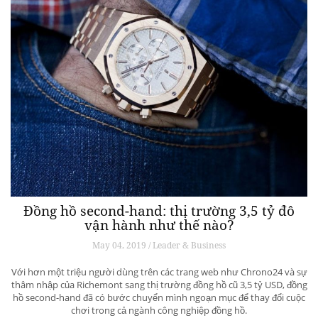
Đồng hồ second-hand: thị trường 3,5 tỷ đô
vận hành như thế nào?
May 04, 2019 / Leader & Business
Với hơn một triệu người dùng trên các trang web như Chrono24 và sự
thâm nhập của Richemont sang thị trường đồng hồ cũ 3,5 tỷ USD, đồng
hồ second-hand đã có bước chuyển mình ngoạn mục để thay đổi cuộc
chơi trong cả ngành công nghiệp đồng hồ.