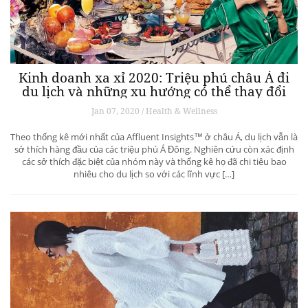
Kinh doanh xa xỉ 2020: Triệu phú châu Á đi
du lịch và những xu hướng có thể thay đổi
ngành du lịch thượng lưu
Jan 07, 2020 / Health & Wellness
Theo thống kê mới nhất của Affluent Insights™ ở châu Á, du lịch vẫn là
sở thích hàng đầu của các triệu phú Á Đông. Nghiên cứu còn xác định
các sở thích đặc biệt của nhóm này và thống kê họ đã chi tiêu bao
nhiêu cho du lịch so với các lĩnh vực […]