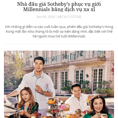
Nhà đấu giá Sotheby’s phục vụ giới
Millennials bằng dịch vụ xa xỉ
Jan 09, 2020 / ART & CULTURE
Với những gì diễn ra vào cuối tuần qua, phiên đấu giá Sotheby’s Hong
Kong một lần nữa chứng tỏ là một sự kiện đáng nhớ, đặc biệt với thế
hệ người mua trẻ tuổi (Millennial).