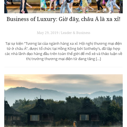
Business of Luxury: Giờ đây, châu Á là xa xỉ!
May 29, 2019 / Leader & Business
Tại sự kiện “Tương lai của ngành hàng xa xỉ: Hội nghị thương mại điện
tử ở châu Á”, được tổ chức tại Hồng Kông bởi Sotheby’s, đã tập hợp
các nhà lãnh đạo hàng đầu trên toàn thế giới để mổ xẻ và thảo luận về
thị trường thương mại điện tử đang tăng […]