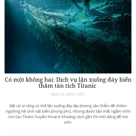
Có một không hai: Dịch vụ lặn xuống đáy biển
thăm tàn tích Titanic
May 13, 2019 / LIFE
Bất cứ ai cũng có thể lặn xuống đáy đại dương sâu thẳm để chiêm
ngưỡng hệ sinh vật biển phong phú, nhưng được tận mắt ngắm nhìn
con tàu Titanic huyền thoại ở khoảng cách gần thì mới đáng để mơ
ước.