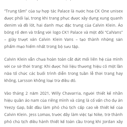
“Trung tâm” của sự hợp tác Palace là nước hoa CK One unisex
được phối lại, trong khi trang phục được xây dựng xung quanh
denim và đồ lót, hai danh mục đặc trưng của Calvin Klein. Áo
bóng rổ đen và trắng với logo CK1 Palace và một đôi “CalVans”
– giày trượt ván Calvin Klein Vans – tạo thành những sản
phẩm mạo hiểm nhất trong bộ sưu tập.
Calvin Klein vẫn chưa hoàn toàn cắt đứt mối liên hệ của mình
với cơ sở thời trang: Khi được hỏi liệu thương hiệu có một lần
nữa tổ chức các buổi trình diễn trong tuần lễ thời trang hay
không, Larsson không loại trừ điều đó.
Vào tháng 2 năm 2021, Willy Chavarria, người thiết kế nhãn
hiệu quần áo nam của riêng mình và cũng là cố vấn cho dự án
Yeezy Gap, bắt đầu làm phó chủ tịch cấp cao về thiết kế của
Calvin Klein. Jess Lomax, trước đây làm việc tại Nike, trở thành
phó chủ tịch điều hành thiết kế toàn cầu trong khi Jordan xây