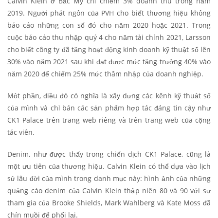
Calvin Klein ở Bắc Mỹ chỉ chiếm 3% doanh thu trong năm
2019. Người phát ngôn của PVH cho biết thương hiệu không
báo cáo những con số đó cho năm 2020 hoặc 2021. Trong
cuộc báo cáo thu nhập quý 4 cho năm tài chính 2021, Larsson
cho biết công ty đã tăng hoạt động kinh doanh kỹ thuật số lên
30% vào năm 2021 sau khi đạt được mức tăng trưởng 40% vào
năm 2020 để chiếm 25% mức thâm nhập của doanh nghiệp.
Một phần, điều đó có nghĩa là xây dựng các kênh kỹ thuật số
của mình và chỉ bán các sản phẩm hợp tác đáng tin cậy như
CK1 Palace trên trang web riêng và trên trang web của cộng
tác viên.
Denim, như được thấy trong chiến dịch CK1 Palace, cũng là
một ưu tiên của thương hiệu. Calvin Klein có thể dựa vào lịch
sử lâu đời của mình trong danh mục này: hình ảnh của những
quảng cáo denim của Calvin Klein thập niên 80 và 90 với sự
tham gia của Brooke Shields, Mark Wahlberg và Kate Moss đã
chín muồi để phối lại.