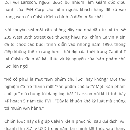
Đối với Larsson, người được bổ nhiệm làm Giám đốc điều
hành của PVH Corp vào năm ngoái, khách hàng đổ xô vào
trang web của Calvin Klein chính là điểm mấu chốt.
Nói chuyện với một căn phòng đầy các nhà đầu tư tại trụ sở
205 West 39th Street của thương hiệu, nơi chính Calvin Klein
đã tổ chức các buổi trình diễn vào những năm 1990, thông
điệp không thể rõ ràng hơn: thời đại của thời trang Capital-F
tại Calvin Klein đã kết thúc và kỷ nguyên của “sản phẩm chủ
lực” lên ngôi.
“Nó có phải là một “sản phẩm chủ lực” hay không? Một thử
nghiệm để trở thành một “sản phẩm chủ lực”? Một “sản phẩm
chủ lực” mà chúng tôi đang loại bỏ? ” Larsson nói khi trình bày
kế hoạch 5 năm của PVH. “Đây là khuôn khổ kỷ luật mà chúng
tôi muốn vận hành.”
Chiến lược này đã giúp Calvin Klein phục hồi sau đại dịch, với
doanh thu 3,7 tỷ USD trong năm tài chính kết thúc vào tháng