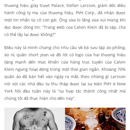
thương hiệu giày trượt Palace, Stefan Larsson, giám đốc điều
hành công ty mẹ của thương hiệu, PVH Corp., đã nhận được
một tin nhắn từ cô con gái. Ông vừa lo lắng vừa vui mừng khi
đọc được dòng tin: “Trang web của Calvin Klein đã bị sập, cha
có thể lấy lại được không?”
Điều này là minh chứng cho nhu cầu về bộ sưu tập áo phông,
áo nỉ, quần short jean và đồ lót có logo của hai thương hiệu
tăng mạnh đến mức khiến cửa hàng trực tuyến của Calvin
Klein ngừng hoạt động trong một thời gian ngắn. Khoảng 70%
quần áo đã bán hết vào ngày ra mắt, theo những gì Larsson
nói với các nhà đầu tư thu thập được tại sự kiện PVH ở New
York hồi đầu tuần này là “sự hợp tác thành công nhất mà
chúng tôi đã thực hiện cho đến nay”.