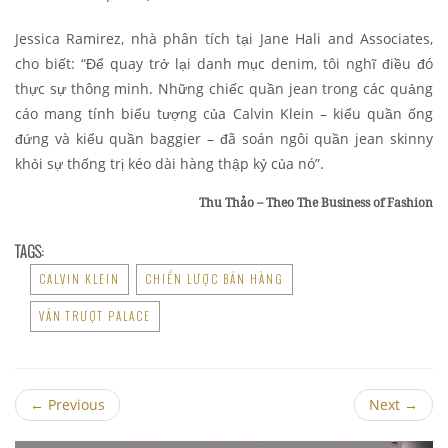
Jessica Ramirez, nhà phân tích tại Jane Hali and Associates,
cho biết: “Để quay trở lại danh mục denim, tôi nghĩ điều đó
thực sự thông minh. Những chiếc quần jean trong các quảng
cáo mang tính biểu tượng của Calvin Klein – kiểu quần ống
đứng và kiểu quần baggier – đã soán ngôi quần jean skinny
khỏi sự thống trị kéo dài hàng thập kỷ của nó”.
Thu Thảo – Theo The Business of Fashion
TAGS:
CALVIN KLEIN
CHIẾN LƯỢC BÁN HÀNG
VÁN TRƯỢT PALACE
←
Previous
Next
→