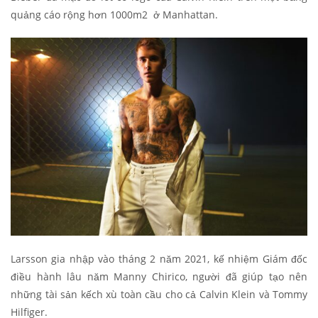
quảng cáo rộng hơn 1000m2 ở Manhattan.
Larsson gia nhập vào tháng 2 năm 2021, kế nhiệm Giám đốc
điều hành lâu năm Manny Chirico, người đã giúp tạo nên
những tài sản kếch xù toàn cầu cho cả Calvin Klein và Tommy
Hilfiger.