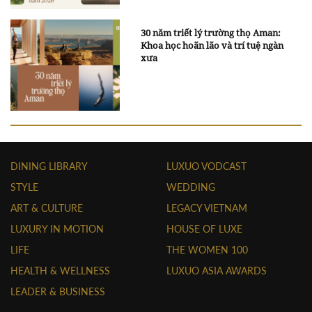
30 năm triết lý trường thọ Aman:
Khoa học hoãn lão và trí tuệ ngàn
xưa
DINING LIBRARY
LUXUO VODCAST
STYLE
WEDDING
ART & CULTURE
LEGACY VIETNAM
LUXURY IN MOTION
HOUSE OF LUXE
LIFE
THE WOMEN 100
HEALTH & WELLNESS
LUXUO ASIA AWARDS
LEADER & BUSINESS