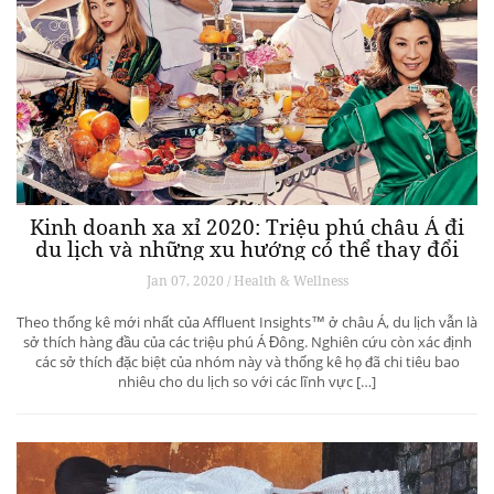
Kinh doanh xa xỉ 2020: Triệu phú châu Á đi
du lịch và những xu hướng có thể thay đổi
ngành du lịch thượng lưu
Jan 07, 2020 / Health & Wellness
Theo thống kê mới nhất của Affluent Insights™ ở châu Á, du lịch vẫn là
sở thích hàng đầu của các triệu phú Á Đông. Nghiên cứu còn xác định
các sở thích đặc biệt của nhóm này và thống kê họ đã chi tiêu bao
nhiêu cho du lịch so với các lĩnh vực […]