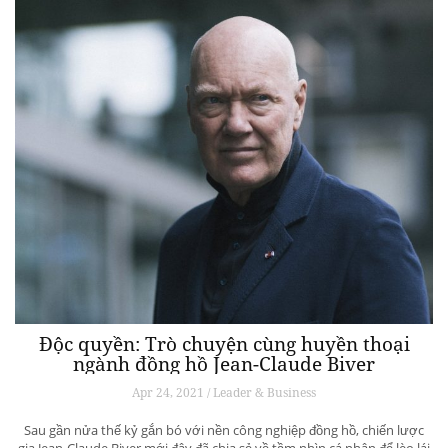
Độc quyền: Trò chuyện cùng huyền thoại
ngành đồng hồ Jean-Claude Biver
Apr 24, 2021 / Leader & Business
Sau gần nửa thế kỷ gắn bó với nền công nghiệp đồng hồ, chiến lược
gia Jean-Claude Biver mới đây đã chia sẻ về tầm nhìn cá nhân để lèo lái