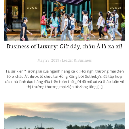
Business of Luxury: Giờ đây, châu Á là xa xỉ!
May 29, 2019 / Leader & Business
Tại sự kiện “Tương lai của ngành hàng xa xỉ: Hội nghị thương mại điện
tử ở châu Á”, được tổ chức tại Hồng Kông bởi Sotheby’s, đã tập hợp
các nhà lãnh đạo hàng đầu trên toàn thế giới để mổ xẻ và thảo luận về
thị trường thương mại điện tử đang tăng […]