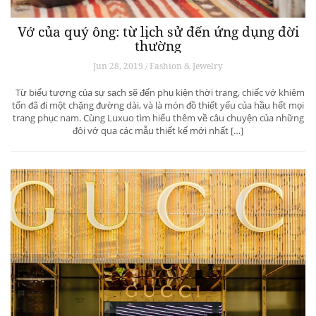
Vớ của quý ông: từ lịch sử đến ứng dụng đời
thường
Jun 28, 2019 / Fashion & Jewelry
Từ biểu tượng của sự sạch sẽ đến phụ kiện thời trang, chiếc vớ khiêm
tốn đã đi một chặng đường dài, và là món đồ thiết yếu của hầu hết mọi
trang phục nam. Cùng Luxuo tìm hiểu thêm về câu chuyện của những
đôi vớ qua các mẫu thiết kế mới nhất […]