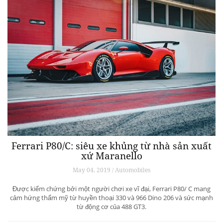
Ferrari P80/C: siêu xe khủng từ ​​nhà sản xuất
xứ Maranello
May 04, 2019 / Automobiles
Được kiểm chứng bởi một người chơi xe vĩ đại, Ferrari P80/ C mang
cảm hứng thẩm mỹ từ huyền thoại 330 và 966 Dino 206 và sức mạnh
từ động cơ của 488 GT3.