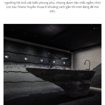
ngưỡng hệ sinh vật biển phong phú, nhưng được tận mắt ngắm nhìn
con tàu Titanic huyền thoại ở khoảng cách gần thì mới đáng để mơ
ước.