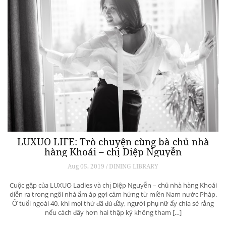
LUXUO LIFE: Trò chuyện cùng bà chủ nhà
hàng Khoái – chị Diệp Nguyễn
Aug 05, 2019 / DINING LIBRARY
Cuộc gặp của LUXUO Ladies và chị Diệp Nguyễn – chủ nhà hàng Khoái
diễn ra trong ngôi nhà ấm áp gợi cảm hứng từ miền Nam nước Pháp.
Ở tuổi ngoài 40, khi mọi thứ đã đủ đầy, người phụ nữ ấy chia sẻ rằng
nếu cách đây hơn hai thập kỷ không tham […]