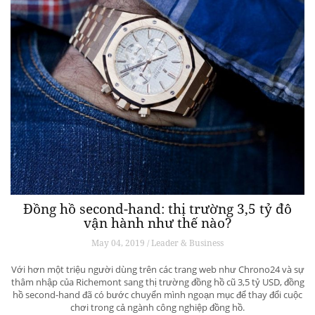
Đồng hồ second-hand: thị trường 3,5 tỷ đô
vận hành như thế nào?
May 04, 2019 / Leader & Business
Với hơn một triệu người dùng trên các trang web như Chrono24 và sự
thâm nhập của Richemont sang thị trường đồng hồ cũ 3,5 tỷ USD, đồng
hồ second-hand đã có bước chuyển mình ngoạn mục để thay đổi cuộc
chơi trong cả ngành công nghiệp đồng hồ.