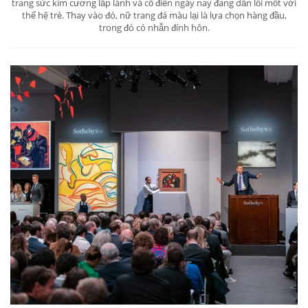
trang sức kim cương lấp lánh và cổ điển ngày nay đang dần lỗi mốt với
thế hệ trẻ. Thay vào đó, nữ trang đá màu lại là lựa chọn hàng đầu,
trong đó có nhẫn đính hôn.