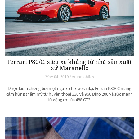
Ferrari P80/C: siêu xe khủng từ ​​nhà sản xuất
xứ Maranello
May 04, 2019 / Automobiles
Được kiểm chứng bởi một người chơi xe vĩ đại, Ferrari P80/ C mang
cảm hứng thẩm mỹ từ huyền thoại 330 và 966 Dino 206 và sức mạnh
từ động cơ của 488 GT3.