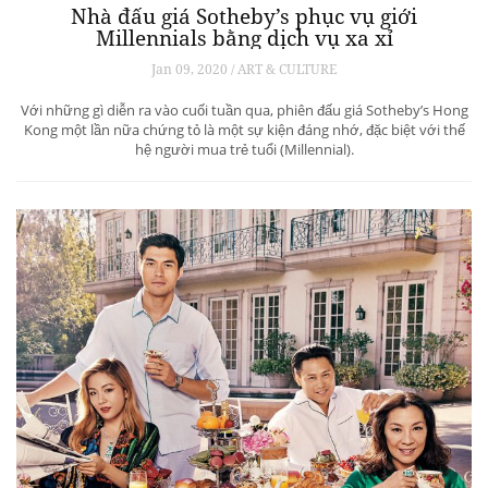
Nhà đấu giá Sotheby’s phục vụ giới
Millennials bằng dịch vụ xa xỉ
Jan 09, 2020 / ART & CULTURE
Với những gì diễn ra vào cuối tuần qua, phiên đấu giá Sotheby’s Hong
Kong một lần nữa chứng tỏ là một sự kiện đáng nhớ, đặc biệt với thế
hệ người mua trẻ tuổi (Millennial).