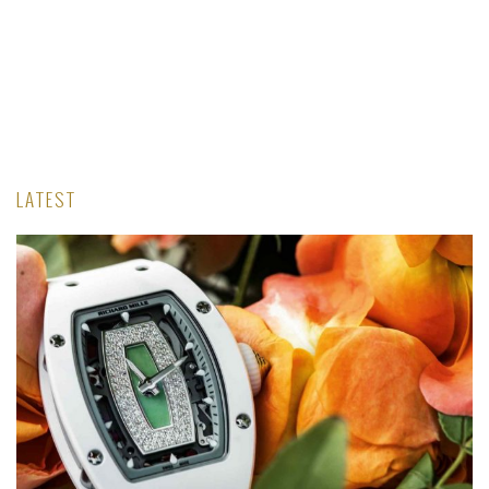
tô
i
LATEST