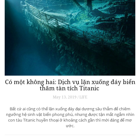
Có một không hai: Dịch vụ lặn xuống đáy biển
thăm tàn tích Titanic
May 13, 2019 / LIFE
Bất cứ ai cũng có thể lặn xuống đáy đại dương sâu thẳm để chiêm
ngưỡng hệ sinh vật biển phong phú, nhưng được tận mắt ngắm nhìn
con tàu Titanic huyền thoại ở khoảng cách gần thì mới đáng để mơ
ước.