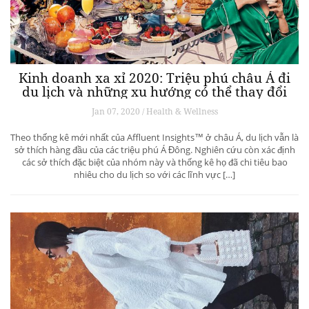
Kinh doanh xa xỉ 2020: Triệu phú châu Á đi
du lịch và những xu hướng có thể thay đổi
ngành du lịch thượng lưu
Jan 07, 2020 / Health & Wellness
Theo thống kê mới nhất của Affluent Insights™ ở châu Á, du lịch vẫn là
sở thích hàng đầu của các triệu phú Á Đông. Nghiên cứu còn xác định
các sở thích đặc biệt của nhóm này và thống kê họ đã chi tiêu bao
nhiêu cho du lịch so với các lĩnh vực […]