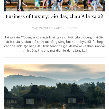
Business of Luxury: Giờ đây, châu Á là xa xỉ!
May 29, 2019 / Leader & Business
Tại sự kiện “Tương lai của ngành hàng xa xỉ: Hội nghị thương mại điện
tử ở châu Á”, được tổ chức tại Hồng Kông bởi Sotheby’s, đã tập hợp
các nhà lãnh đạo hàng đầu trên toàn thế giới để mổ xẻ và thảo luận về
thị trường thương mại điện tử đang tăng […]