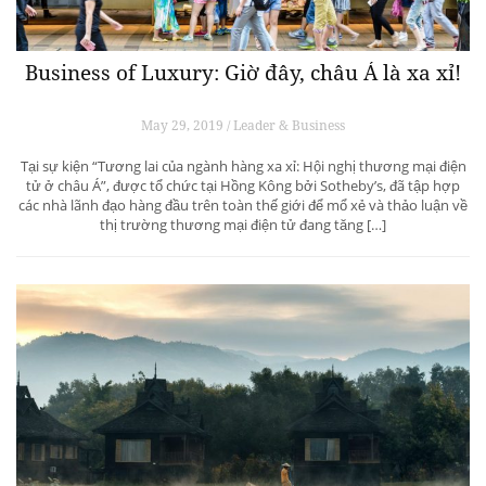
Business of Luxury: Giờ đây, châu Á là xa xỉ!
May 29, 2019 / Leader & Business
Tại sự kiện “Tương lai của ngành hàng xa xỉ: Hội nghị thương mại điện
tử ở châu Á”, được tổ chức tại Hồng Kông bởi Sotheby’s, đã tập hợp
các nhà lãnh đạo hàng đầu trên toàn thế giới để mổ xẻ và thảo luận về
thị trường thương mại điện tử đang tăng […]