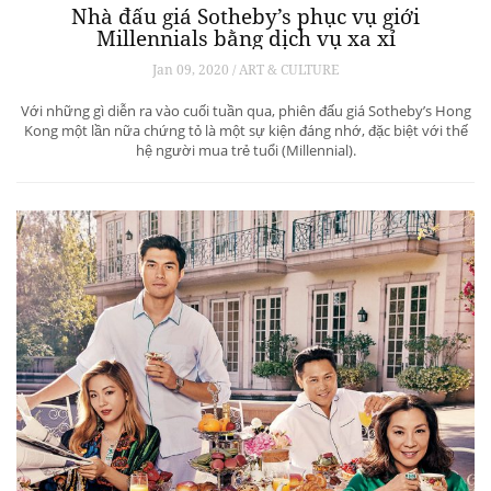
Nhà đấu giá Sotheby’s phục vụ giới
Millennials bằng dịch vụ xa xỉ
Jan 09, 2020 / ART & CULTURE
Với những gì diễn ra vào cuối tuần qua, phiên đấu giá Sotheby’s Hong
Kong một lần nữa chứng tỏ là một sự kiện đáng nhớ, đặc biệt với thế
hệ người mua trẻ tuổi (Millennial).