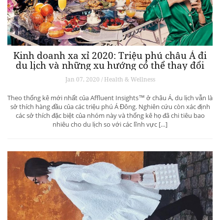
Kinh doanh xa xỉ 2020: Triệu phú châu Á đi
du lịch và những xu hướng có thể thay đổi
ngành du lịch thượng lưu
Jan 07, 2020 / Health & Wellness
Theo thống kê mới nhất của Affluent Insights™ ở châu Á, du lịch vẫn là
sở thích hàng đầu của các triệu phú Á Đông. Nghiên cứu còn xác định
các sở thích đặc biệt của nhóm này và thống kê họ đã chi tiêu bao
nhiêu cho du lịch so với các lĩnh vực […]