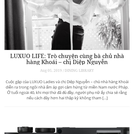
LUXUO LIFE: Trò chuyện cùng bà chủ nhà
hàng Khoái – chị Diệp Nguyễn
Aug 05, 2019 / DINING LIBRARY
Cuộc gặp của LUXUO Ladies và chị Diệp Nguyễn – chủ nhà hàng Khoái
diễn ra trong ngôi nhà ấm áp gợi cảm hứng từ miền Nam nước Pháp.
Ở tuổi ngoài 40, khi mọi thứ đã đủ đầy, người phụ nữ ấy chia sẻ rằng
nếu cách đây hơn hai thập kỷ không tham […]