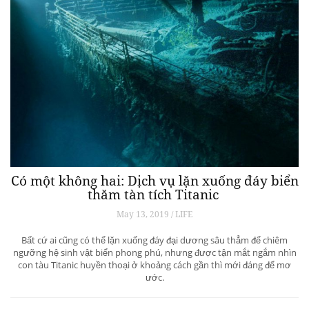
Có một không hai: Dịch vụ lặn xuống đáy biển
thăm tàn tích Titanic
May 13, 2019 / LIFE
Bất cứ ai cũng có thể lặn xuống đáy đại dương sâu thẳm để chiêm
ngưỡng hệ sinh vật biển phong phú, nhưng được tận mắt ngắm nhìn
con tàu Titanic huyền thoại ở khoảng cách gần thì mới đáng để mơ
ước.