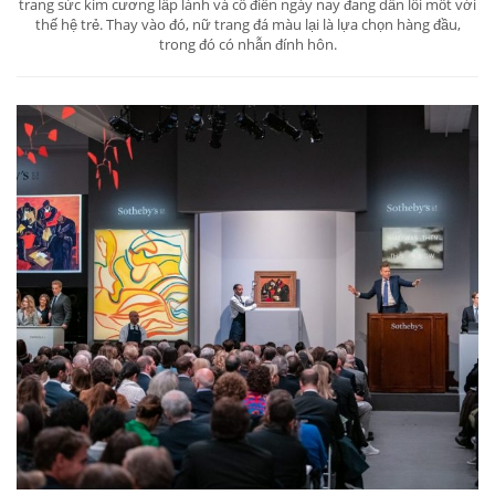
trang sức kim cương lấp lánh và cổ điển ngày nay đang dần lỗi mốt với
thế hệ trẻ. Thay vào đó, nữ trang đá màu lại là lựa chọn hàng đầu,
trong đó có nhẫn đính hôn.