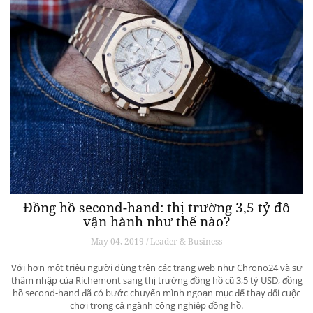
Đồng hồ second-hand: thị trường 3,5 tỷ đô
vận hành như thế nào?
May 04, 2019 / Leader & Business
Với hơn một triệu người dùng trên các trang web như Chrono24 và sự
thâm nhập của Richemont sang thị trường đồng hồ cũ 3,5 tỷ USD, đồng
hồ second-hand đã có bước chuyển mình ngoạn mục để thay đổi cuộc
chơi trong cả ngành công nghiệp đồng hồ.