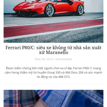
Ferrari P80/C: siêu xe khủng từ ​​nhà sản xuất
xứ Maranello
May 04, 2019 / Automobiles
Được kiểm chứng bởi một người chơi xe vĩ đại, Ferrari P80/ C mang
cảm hứng thẩm mỹ từ huyền thoại 330 và 966 Dino 206 và sức mạnh
từ động cơ của 488 GT3.